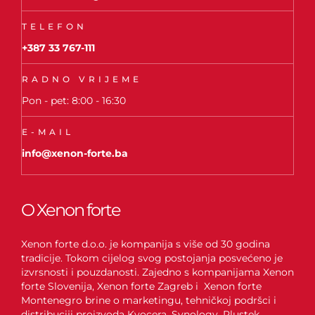
TELEFON
+387 33 767-111
RADNO VRIJEME
Pon - pet: 8:00 - 16:30
E-MAIL
info@xenon-forte.ba
O Xenon forte
Xenon forte d.o.o. je kompanija s više od 30 godina
tradicije. Tokom cijelog svog postojanja posvećeno je
izvrsnosti i pouzdanosti. Zajedno s kompanijama Xenon
forte Slovenija, Xenon forte Zagreb i Xenon forte
Montenegro brine o marketingu, tehničkoj podršci i
distribuciji proizvoda Kyocera, Synology, Plustek,