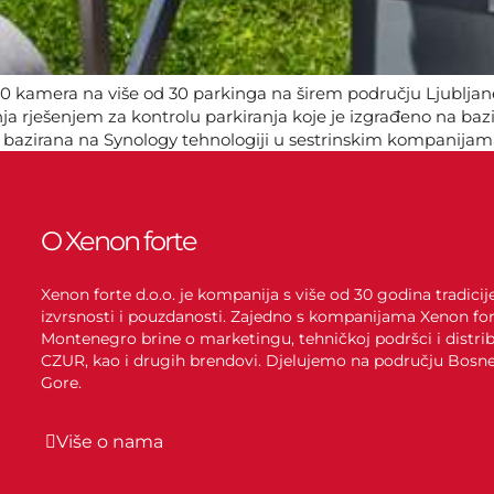
50 kamera na više od 30 parkinga na širem području Ljubljan
ja rješenjem za kontrolu parkiranja koje je izgrađeno na baz
 bazirana na Synology tehnologiji u sestrinskim kompanijama
O Xenon forte
Xenon forte d.o.o. je kompanija s više od 30 godina tradici
izvrsnosti i pouzdanosti. Zajedno s kompanijama Xenon for
Montenegro brine o marketingu, tehničkoj podršci i distrib
CZUR, kao i drugih brendovi. Djelujemo na području Bosne 
Gore.
Više o nama