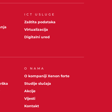
ICT USLUGE
A
Zaštita podataka
anja
Virtualizacija
Digitalni ured
O NAMA
O kompaniji Xenon forte
drška
Studije slučaja
y
Akcije
Vijesti
Kontakt