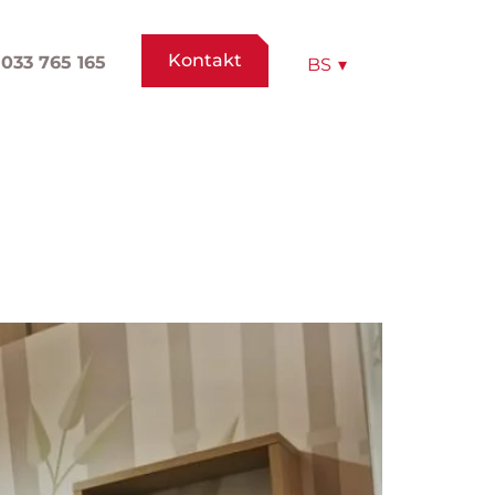
Kontakt
033 765 165
BS
▾