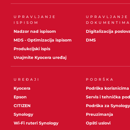
UPRAVLJANJE
UPRAVLJANJE
ISPISOM
DOKUMENTIM
Nadzor nad ispisom
Digitalizacija poslov
MDS - Optimizacija ispisom
DMS
Produkcijski ispis
Unajmite Kyocera uređaj
UREĐAJI
PODRŠKA
Kyocera
Podrška korisnicima
Epson
Servis i tehnička po
CITIZEN
Podrška za Synolog
Synology
Preuzimanja
Wi-Fi ruteri Synology
Opšti uslovi