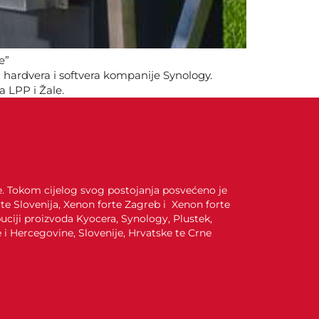
e”
i hardvera i softvera kompanije Synology.
 LPP i Žale.
je. Tokom cijelog svog postojanja posvećeno je
te Slovenija, Xenon forte Zagreb i Xenon forte
uciji proizvoda Kyocera, Synology, Plustek,
i Hercegovine, Slovenije, Hrvatske te Crne