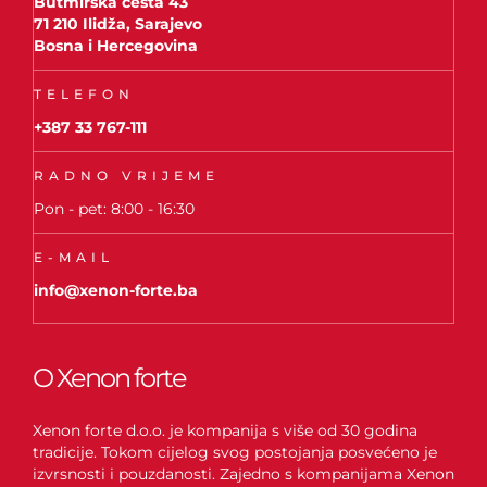
Butmirska cesta 43
71 210 Ilidža, Sarajevo
Bosna i Hercegovina
TELEFON
+387 33 767-111
RADNO VRIJEME
Pon - pet: 8:00 - 16:30
E-MAIL
info@xenon-forte.ba
O Xenon forte
Xenon forte d.o.o. je kompanija s više od 30 godina
tradicije. Tokom cijelog svog postojanja posvećeno je
izvrsnosti i pouzdanosti. Zajedno s kompanijama Xenon