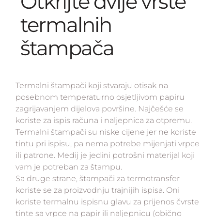
Otkrijte dvije vrste
termalnih
štampača
Termalni štampači koji stvaraju otisak na
posebnom temperaturno osjetljivom papiru
zagrijavanjem dijelova površine. Najčešće se
koriste za ispis računa i naljepnica za otpremu.
Termalni štampači su niske cijene jer ne koriste
tintu pri ispisu, pa nema potrebe mijenjati vrpce
ili patrone. Medij je jedini potrošni materijal koji
vam je potreban za štampu.
Sa druge strane, štampači za termotransfer
koriste se za proizvodnju trajnijih ispisa. Oni
koriste termalnu ispisnu glavu za prijenos čvrste
tinte sa vrpce na papir ili naljepnicu (obično