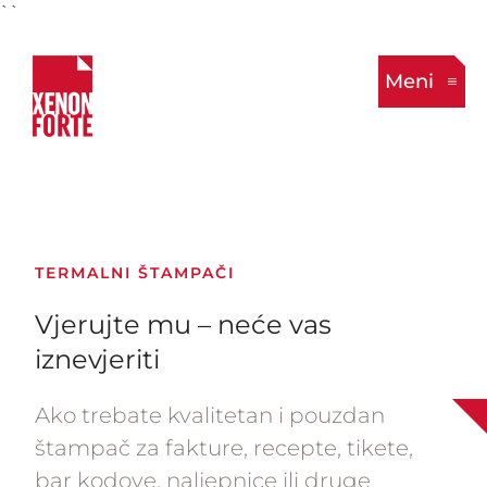
``
Meni
TERMALNI ŠTAMPAČI
Vjerujte mu – neće vas
iznevjeriti
Ako trebate kvalitetan i pouzdan
štampač za fakture, recepte, tikete,
bar kodove, naljepnice ili druge