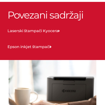
Povezani sadržaji
Laserski štampači Kyocera
Epson inkjet štampači