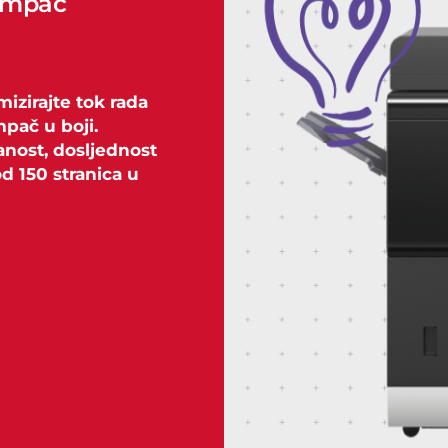
tampač
mizirajte tok rada
mpač u boji.
anost, dosljednost
 od 150 stranica u