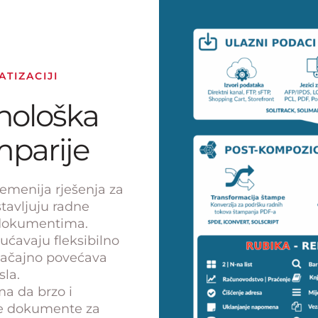
TIZACIJI
nološka
mparije
remenija rješenja za
tavljuju radne
 dokumentima.
ćavaju fleksibilno
načajno povećava
sla.
 da brzo i
će dokumente za