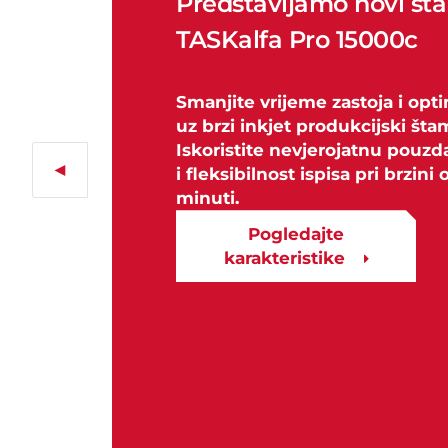
Predstavljamo novi š
TASKalfa Pro 15000c
Smanjite vrijeme zastoja i opti
uz brzi inkjet produkcijski šta
Iskoristite nevjerojatnu pouzd
◄
i fleksibilnost ispisa pri brzini
minuti.
Pogledajte
karakteristike