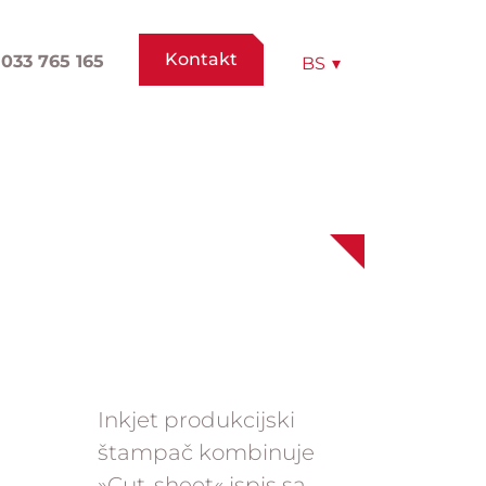
Kontakt
033 765 165
BS
▾
Inkjet produkcijski
štampač kombinuje
»Cut-sheet« ispis sa