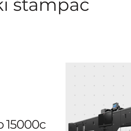
ki štampač
o 15000c