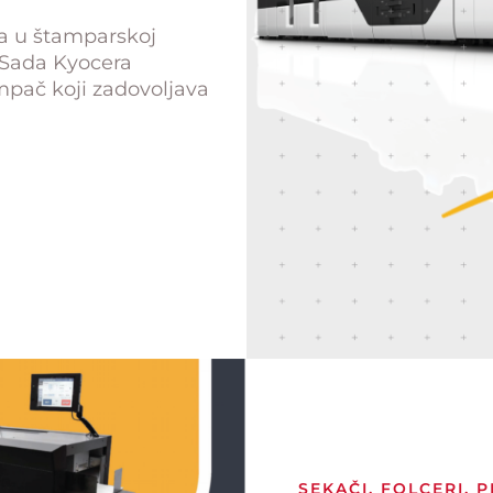
la u štamparskoj
. Sada Kyocera
ampač koji zadovoljava
SEKAČI, FOLCERI, P