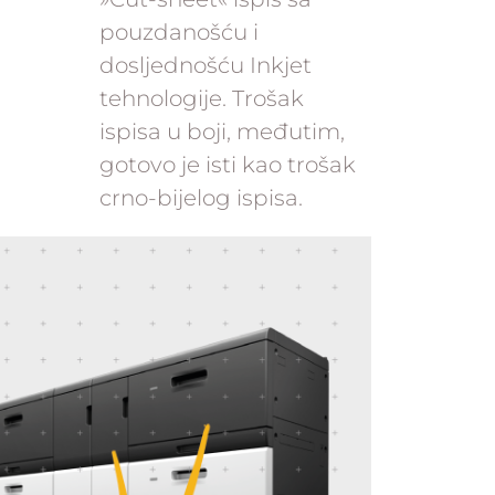
pouzdanošću i
dosljednošću Inkjet
tehnologije. Trošak
ispisa u boji, međutim,
gotovo je isti kao trošak
crno-bijelog ispisa.