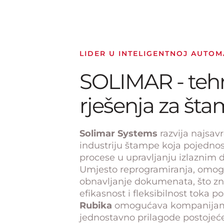
LIDER U INTELIGENTNOJ AUTOMA
SOLIMAR - teh
rješenja za šta
Solimar Systems
razvija najsav
industriju štampe koja pojednos
procese u upravljanju izlaznim
Umjesto reprogramiranja, omogu
obnavljanje dokumenata, što z
efikasnost i fleksibilnost toka po
Rubika
omogućava kompanijama
jednostavno prilagode postoje