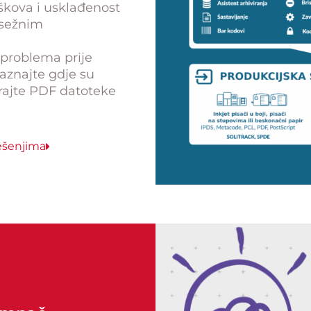
oškova i usklađenost
psežnim
 problema prije
Saznajte gdje su
irajte PDF datoteke
ješenjima