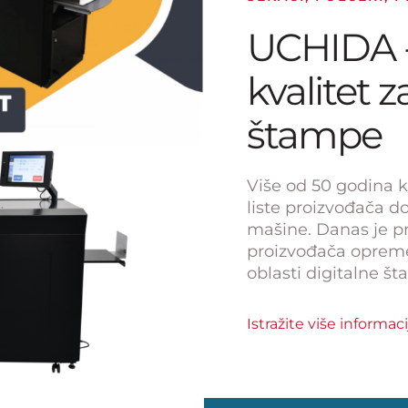
UCHIDA -
kvalitet 
štampe
Više od 50 godina 
liste proizvođača 
mašine. Danas je p
proizvođača oprem
oblasti digitalne š
Istražite više informa