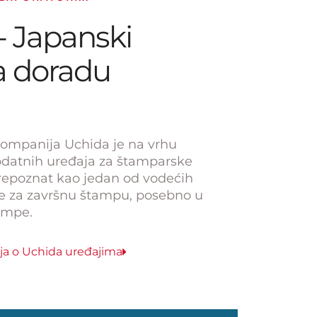
 Japanski
za doradu
kompanija Uchida je na vrhu
dodatnih uređaja za štamparske
repoznat kao jedan od vodećih
e za završnu štampu, posebno u
tampe.
cija o Uchida uređajima