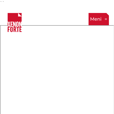
``
Meni