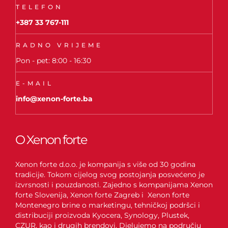
TELEFON
+387 33 767-111
RADNO VRIJEME
Pon - pet: 8:00 - 16:30
E-MAIL
info@xenon-forte.ba
O Xenon forte
Xenon forte d.o.o. je kompanija s više od 30 godina
tradicije. Tokom cijelog svog postojanja posvećeno je
izvrsnosti i pouzdanosti. Zajedno s kompanijama Xenon
forte Slovenija, Xenon forte Zagreb i Xenon forte
Montenegro brine o marketingu, tehničkoj podršci i
distribuciji proizvoda Kyocera, Synology, Plustek,
CZUR, kao i drugih brendovi. Djelujemo na području