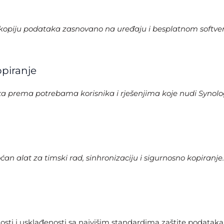
kopiju podataka zasnovano na uređaju i besplatnom softver
piranje
taka prema potrebama korisnika i rješenjima koje nudi Synol
an alat za timski rad, sinhronizaciju i sigurnosno kopiranj
nosti i usklađenosti sa najvišim standardima zaštite podatak