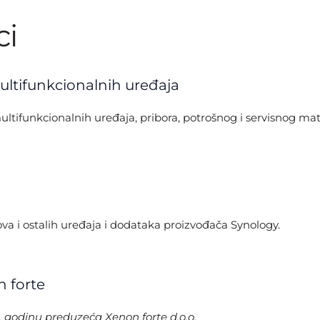
ci
ltifunkcionalnih uređaja
ifunkcionalnih uređaja, pribora, potrošnog i servisnog mate
ova i ostalih uređaja i dodataka proizvođača Synology.
n forte
. godinu preduzeća Xenon forte d.o.o.