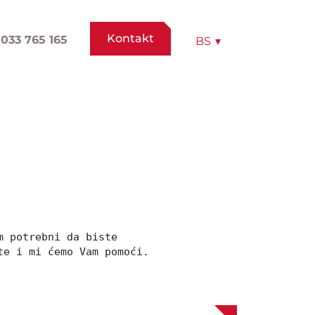
Kontakt
033 765 165
BS
▾
 potrebni da biste 
te i mi ćemo Vam pomoći.