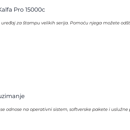
Kalfa Pro 15000c
et uređaj za štampu velikih serija. Pomoću njega možete od
euzimanje
e odnose na operativni sistem, softverske pakete i uslužne