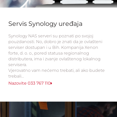
Servis Synology uređaja
Synology NAS serveri su poznati po svojoj
pouzdanosti. No, dobro je znati da je ovlašteni
serviser dostupan i u Bih. Kompanija Xenon
forte, d. o. o., pored statusa regionalnog
distributera, ima i zvanje ovlaštenog lokalnog
servisera.
Vjerovatno vam nećemo trebati, ali ako budete
trebali…
Nazovite 033 767 110