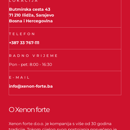
LOKACIJA
Butmirska cesta 43
71 210 Ilidža, Sarajevo
Bosna i Hercegovina
TELEFON
+387 33 767-111
RADNO VRIJEME
Pon - pet: 8:00 - 16:30
E-MAIL
info@xenon-forte.ba
O Xenon forte
Xenon forte d.o.o. je kompanija s više od 30 godina
tradicije. Tokom cijelog svog postojanja posvećeno je