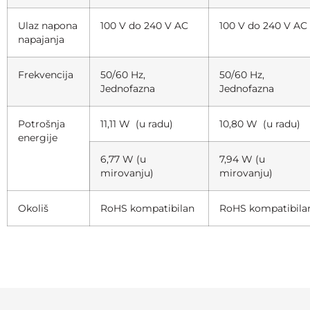
Ulaz napona
100 V do 240 V AC
100 V do 240 V AC
napajanja
Frekvencija
50/60 Hz,
50/60 Hz,
Jednofazna
Jednofazna
Potrošnja
11,11 W (u radu)
10,80 W (u radu)
energije
6,77 W (u
7,94 W (u
mirovanju)
mirovanju)
Okoliš
RoHS kompatibilan
RoHS kompatibila