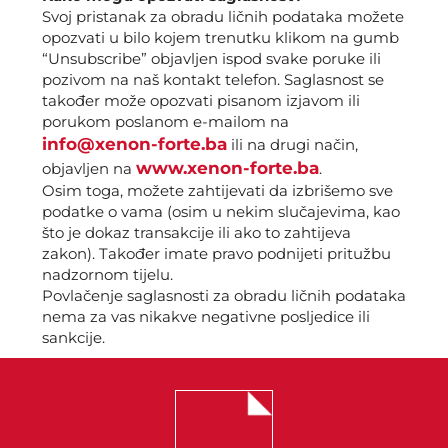
Svoj pristanak za obradu ličnih podataka možete
opozvati u bilo kojem trenutku klikom na gumb
“Unsubscribe” objavljen ispod svake poruke ili
pozivom na naš kontakt telefon. Saglasnost se
također može opozvati pisanom izjavom ili
porukom poslanom e-mailom na
info@xenon-forte.ba
ili na drugi način,
www.xenon-forte.ba
objavljen na
.
Osim toga, možete zahtijevati da izbrišemo sve
podatke o vama (osim u nekim slučajevima, kao
što je dokaz transakcije ili ako to zahtijeva
zakon). Također imate pravo podnijeti pritužbu
nadzornom tijelu.
Povlačenje saglasnosti za obradu ličnih podataka
nema za vas nikakve negativne posljedice ili
sankcije.