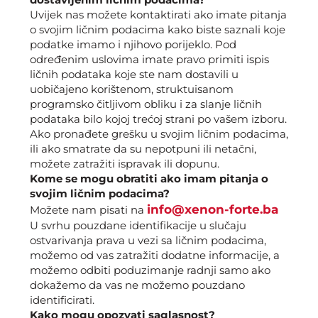
Uvijek nas možete kontaktirati ako imate pitanja
o svojim ličnim podacima kako biste saznali koje
podatke imamo i njihovo porijeklo. Pod
određenim uslovima imate pravo primiti ispis
ličnih podataka koje ste nam dostavili u
uobičajeno korištenom, struktuisanom
programsko čitljivom obliku i za slanje ličnih
podataka bilo kojoj trećoj strani po vašem izboru.
Ako pronađete grešku u svojim ličnim podacima,
ili ako smatrate da su nepotpuni ili netačni,
možete zatražiti ispravak ili dopunu.
Kome se mogu obratiti ako imam pitanja o
svojim ličnim podacima?
info@xenon-forte.ba
Možete nam pisati na
U svrhu pouzdane identifikacije u slučaju
ostvarivanja prava u vezi sa ličnim podacima,
možemo od vas zatražiti dodatne informacije, a
možemo odbiti poduzimanje radnji samo ako
dokažemo da vas ne možemo pouzdano
identificirati.
Kako mogu opozvati saglasnost?