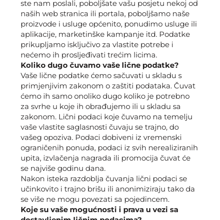
ste nam poslali, poboljšate vašu posjetu nekoj od
naših web stranica ili portala, poboljšamo naše
proizvode i usluge općenito, ponudimo usluge ili
aplikacije, marketinške kampanje itd. Podatke
prikupljamo isključivo za vlastite potrebe i
nećemo ih prosljeđivati trećim licima.
Koliko dugo čuvamo vaše lične podatke?
Vaše lične podatke ćemo sačuvati u skladu s
primjenjivim zakonom o zaštiti podataka. Čuvat
ćemo ih samo onoliko dugo koliko je potrebno
za svrhe u koje ih obrađujemo ili u skladu sa
zakonom. Lični podaci koje čuvamo na temelju
vaše vlastite saglasnosti čuvaju se trajno, do
vašeg opoziva. Podaci dobiveni iz vremenski
ograničenih ponuda, podaci iz svih nerealiziranih
upita, izvlačenja nagrada ili promocija čuvat će
se najviše godinu dana.
Nakon isteka razdoblja čuvanja lični podaci se
učinkovito i trajno brišu ili anonimiziraju tako da
se više ne mogu povezati sa pojedincem.
Koje su vaše mogućnosti i prava u vezi sa
dostavljenim ličnim podacima?