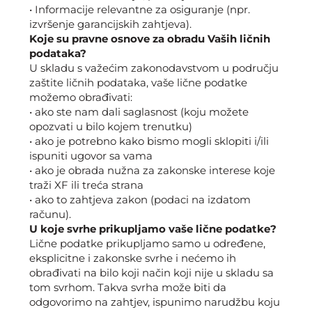
• Informacije relevantne za osiguranje (npr.
izvršenje garancijskih zahtjeva).
Koje su pravne osnove za obradu Vaših ličnih
podataka?
U skladu s važećim zakonodavstvom u području
zaštite ličnih podataka, vaše lične podatke
možemo obrađivati:
• ako ste nam dali saglasnost (koju možete
opozvati u bilo kojem trenutku)
• ako je potrebno kako bismo mogli sklopiti i/ili
ispuniti ugovor sa vama
• ako je obrada nužna za zakonske interese koje
traži XF ili treća strana
• ako to zahtjeva zakon (podaci na izdatom
računu).
U koje svrhe prikupljamo vaše lične podatke?
Lične podatke prikupljamo samo u određene,
eksplicitne i zakonske svrhe i nećemo ih
obrađivati na bilo koji način koji nije u skladu sa
tom svrhom. Takva svrha može biti da
odgovorimo na zahtjev, ispunimo narudžbu koju