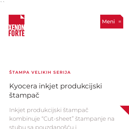
``
Meni
ŠTAMPA VELIKIH SERIJA
Kyocera inkjet produkcijski
štampač
Inkjet produkcijski štampač
kombinuje “Cut-sheet” štampanje na
stubu sa pouzdanošću i