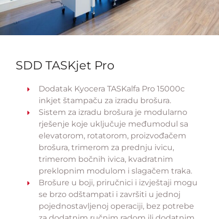
SDD TASKjet Pro
Dodatak Kyocera TASKalfa Pro 15000c
inkjet štampaču
za izradu brošura
.
Sistem za izradu brošura je modularno
rješenje koje uključuje međumodul sa
elevatorom, rotatorom, proizvođačem
brošura, trimerom za prednju ivicu,
trimerom bočnih ivica, kvadratnim
preklopnim modulom i slagačem traka.
Brošure u boji, priručnici i izvještaji mogu
se brzo odštampati i završiti u jednoj
pojednostavljenoj operaciji, bez potrebe
za dodatnim ručnim radom ili dodatnim