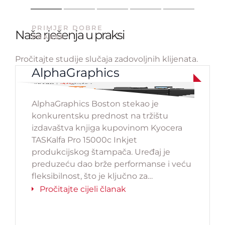
PRIMJER DOBRE
Naša rješenja u praksi
PRAKSE
Pročitajte studije slučaja zadovoljnih klijenata.
AlphaGraphics
AlphaGraphics Boston stekao je
konkurentsku prednost na tržištu
izdavaštva knjiga kupovinom Kyocera
TASKalfa Pro 15000c Inkjet
produkcijskog štampača. Uređaj je
preduzeću dao brže performanse i veću
fleksibilnost, što je ključno za
produkcijske inkjet štampače niske do
Pročitajte cijeli članak
srednje klase.