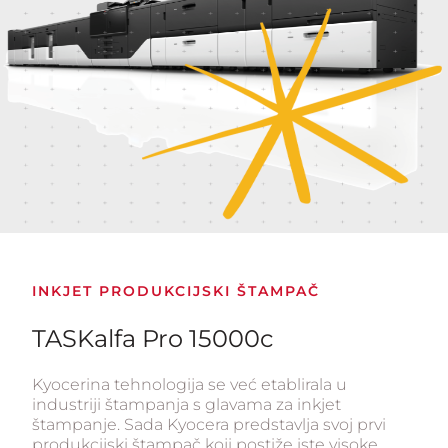
INKJET PRODUKCIJSKI ŠTAMPAČ
TASKalfa Pro 15000c
Kyocerina tehnologija se već etablirala u
industriji štampanja s glavama za inkjet
štampanje. Sada Kyocera predstavlja svoj prvi
produkcijski štampač koji postiže iste visoke