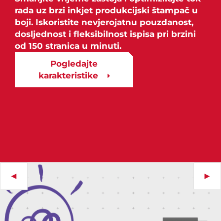
rada uz brzi inkjet produkcijski štampač u
boji. Iskoristite nevjerojatnu pouzdanost,
dosljednost i fleksibilnost ispisa pri brzini
od 150 stranica u minuti.
Pogledajte
karakteristike
◄
►