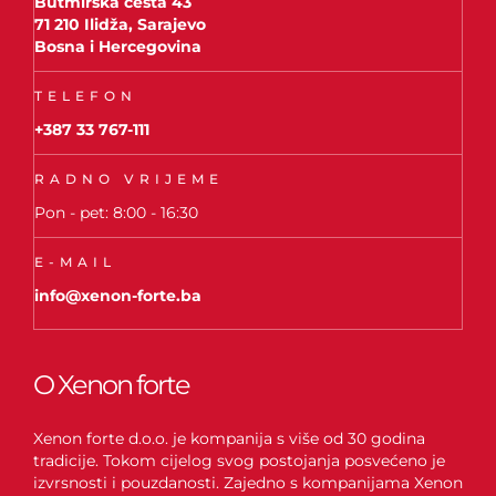
Butmirska cesta 43
71 210 Ilidža, Sarajevo
Bosna i Hercegovina
TELEFON
+387 33 767-111
RADNO VRIJEME
Pon - pet: 8:00 - 16:30
E-MAIL
info@xenon-forte.ba
O Xenon forte
Xenon forte d.o.o. je kompanija s više od 30 godina
tradicije. Tokom cijelog svog postojanja posvećeno je
izvrsnosti i pouzdanosti. Zajedno s kompanijama Xenon