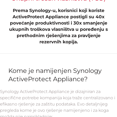
Prema Synology-u, korisnici koji koriste
ActiveProtect Appliance postigli su 40x
povećanje produktivnosti i 30x smanjenje
ukupnih troškova vlasništva u poređenju s
prethodnim rješenjima za pravljenje
rezervnih kopija.
Kome je namijenjen Synology
ActiveProtect Appliance?
Synology ActiveProtect Appliance je dizajniran za
specifične potrebe kompanija koja traže centralizovano i
efikasno rješenje za zaštitu podataka. Evo detaljnijeg
pregleda kome je ovo rješenje namijenjeno i za koga
možda nije najprikladnije: