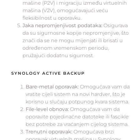
mašine (P2V) i migraciju između virtuelnih
mašina (V2V), omogućavajući veću
fleksibilnost u oporavku.
Jaka nepromjenjivost podataka:
Osigurava
da su sigurnosne kopije nepromjenjive, što
znači da se ne mogu mijenjati ili brisati u
određenom vremenskom periodu,
pružajući dodatnu sigurnost.
SYNOLOGY ACTIVE BACKUP
Bare-metal oporavak:
Omogućava vam da
vratite cijeli sistem na novi hardver, što je
korisno u slučaju potpunog kvara sistema.
File-level obnova:
Omogućava vam da
oporavite pojedinačne datoteke ili fascikle
bez potrebe za vraćanjem cijelog sistema.
Trenutni oporavak:
Omogućava brzi
oporavak virtuelnih mašina u Synology