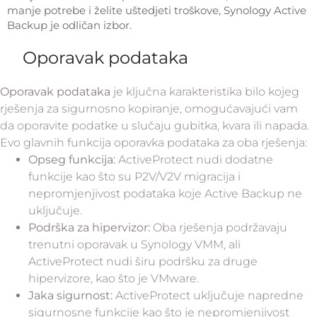
manje potrebe i želite uštedjeti troškove, Synology Active
Backup je odličan izbor.
Oporavak podataka
Oporavak podataka
je ključna karakteristika bilo kojeg
rješenja za sigurnosno kopiranje, omogućavajući vam
da oporavite podatke u slučaju gubitka, kvara ili napada.
Evo glavnih funkcija oporavka podataka za oba rješenja:
Opseg funkcija:
ActiveProtect nudi dodatne
funkcije kao što su P2V/V2V migracija i
nepromjenjivost podataka koje Active Backup ne
uključuje.
Podrška za hipervizor:
Oba rješenja podržavaju
trenutni oporavak u Synology VMM, ali
ActiveProtect nudi širu podršku za druge
hipervizore, kao što je VMware.
Jaka sigurnost:
ActiveProtect uključuje napredne
sigurnosne funkcije kao što je nepromjenjivost