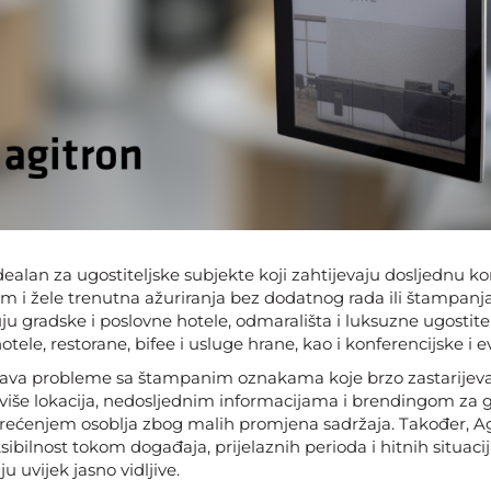
dealan za ugostiteljske subjekte koji zahtijevaju dosljednu 
m i žele trenutna ažuriranja bez dodatnog rada ili štampanja.
uju gradske i poslovne hotele, odmarališta i luksuzne ugostite
 hotele, restorane, bifee i usluge hrane, kao i konferencijske i 
šava probleme sa štampanim oznakama koje brzo zastarijeva
više lokacija, nedosljednim informacijama i brendingom za go
rećenjem osoblja zbog malih promjena sadržaja. Također, A
bilnost tokom događaja, prijelaznih perioda i hitnih situacij
u uvijek jasno vidljive.