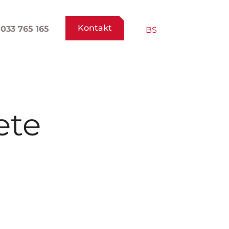
Kontakt
033 765 165
BS
ete