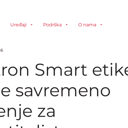
Uređaji
Podrška
O nama
26
tron Smart etik
e savremeno
enje za