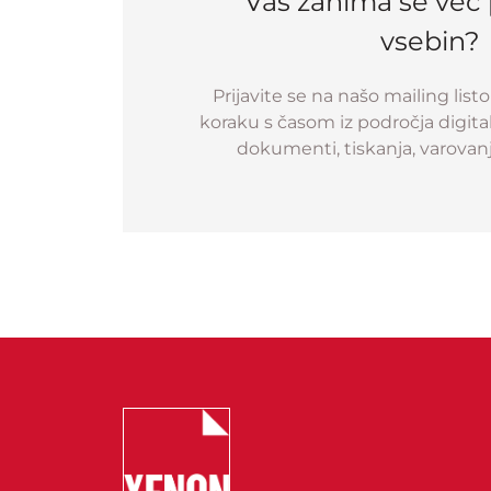
Vas zanima še več
vsebin?
Prijavite se na našo mailing list
koraku s časom iz področja digitali
dokumenti, tiskanja, varovan