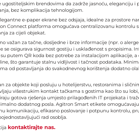
ugostiteljskim brendovima da zadrže jasnoću, eleganciju i
anja, bez komplikacija tehnologijom.
 elegantne e-paper ekrane bez odsjaja, idealne za prostore n
ron Connect platforma omogućava centralizovanu kontrolu sa
nja za cijeli objekat.
o važan za tačne, dosljedne i brze informacije (npr. o alerg
e se osigurava sigurnost gostiju i usklađenost s propisima. I
su putem QR koda bez potrebe za instalacijom aplikacije, a 
fline, što garantuje stalnu vidljivost i tačnost podataka. Mini
tima od postavljanja do svakodnevnog korištenja dodatno ola
an za objekte koji posluju u hotelijerstvu, restoranima i sličn
ljaju višestrukim kontakt tačkama s gostima kao što su lobi, 
iraju gotova rješenja umjesto prilagođenih IT projekata i tr
imalno dodatnog posla. Agitron Smart etikete omogućavaju 
u komunikaciju, efikasno poslovanje i potpunu kontrolu, pr
 pojednostavljujući rad osoblja.
kontaktirajte nas.
cija