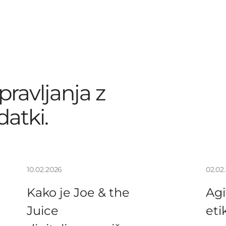
pravljanja z
atki.
10.02.2026
02.02
Kako je Joe & the
Agi
Juice
eti