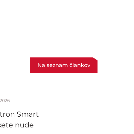
Na seznam člankov
.2026
tron Smart
kete nude