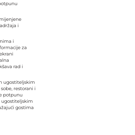
 potpunu
amijenjene
držaja i
enima i
nformacije za
ekrani
malna
kšava rad i
im ugostiteljskim
sobe, restorani i
aže potpunu
ugostiteljskim
užajući gostima