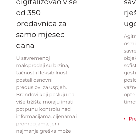
digitalizovao više
sa
od 350
rje
prodavnica za
ugo
samo mjesec
Agit
osmi
dana
savr
U savremenoj
objek
maloprodaji su brzina,
sofis
tačnost i fleksibilnost
gost
postali osnovni
posl
preduslovi za uspjeh.
važn
Brendovi koji posluju na
opter
više tržišta moraju imati
timo
potpunu kontrolu nad
informacijama, cijenama i
Pr
promocijama, jer i
najmanja greška može