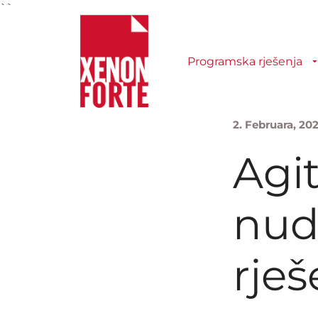
``
Programska rješenja
2. Februara, 20
Agi
nud
rješ