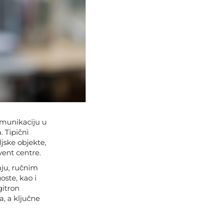
komunikaciju u
 Tipični
ljske objekte,
event centre.
ju, ručnim
ste, kao i
gitron
a, a ključne