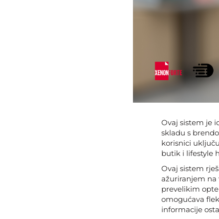
Ovaj sistem je i
skladu s brendo
korisnici uključ
butik i lifestyle
Ovaj sistem rje
ažuriranjem na 
prevelikim opte
omogućava fleksi
informacije ostaj