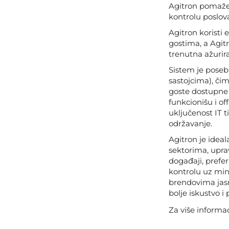
Agitron pomaže 
kontrolu poslov
Agitron koristi
gostima, a Agit
trenutna ažurira
Sistem je posebn
sastojcima), čim
goste dostupne 
funkcionišu i of
uključenost IT 
održavanje.
Agitron je ideal
sektorima, uprav
događaji, prefer
kontrolu uz min
brendovima jasn
bolje iskustvo i
Za više informa