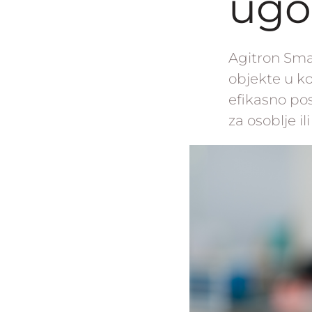
ugos
Agitron Sma
objekte u ko
efikasno po
za osoblje il