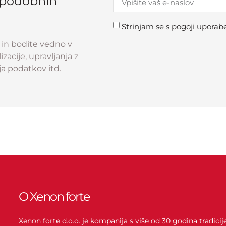
 podobnih
Strinjam se s pogoji uporabe
o in bodite vedno v
zacije, upravljanja z
ja podatkov itd.
O Xenon forte
Xenon forte d.o.o. je kompanija s više od 30 godina tradici