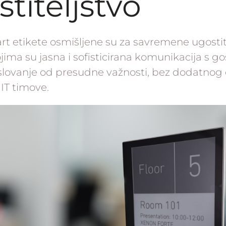
titeljstvo
rt etikete osmišljene su za savremene ugostit
jima su jasna i sofisticirana komunikacija s go
slovanje od presudne važnosti, bez dodatnog
i IT timove.