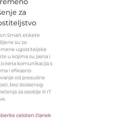
vremeno
šenje za
stiteljstvo
ron Smart etikete
šljene su za
emene ugostiteljske
te u kojima su jasna i
ticirana komunikacija s
ima i efikasno
ovanje od presudne
osti, bez dodatnog
ećenja za osoblje ili IT
ve.
eberite celoten članek