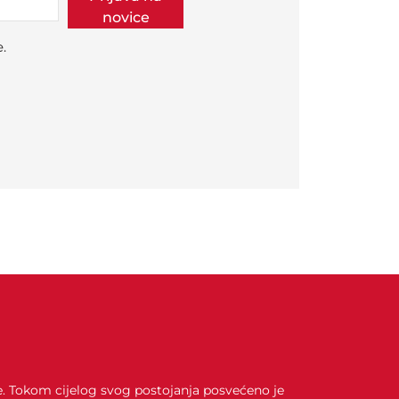
novice
.
je. Tokom cijelog svog postojanja posvećeno je