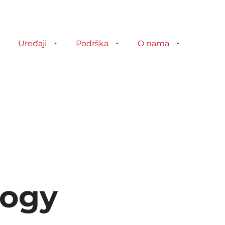
Uređaji
Podrška
O nama
logy