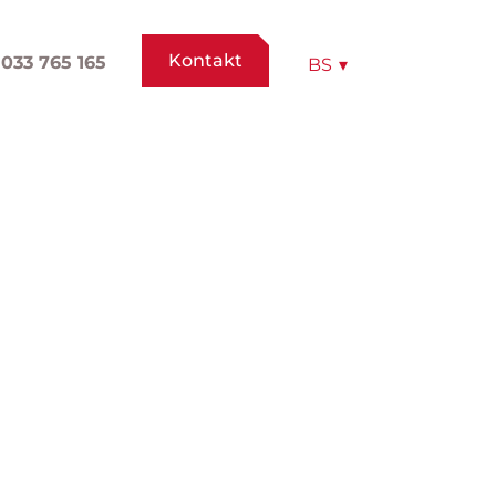
Kontakt
033 765 165
BS
▾