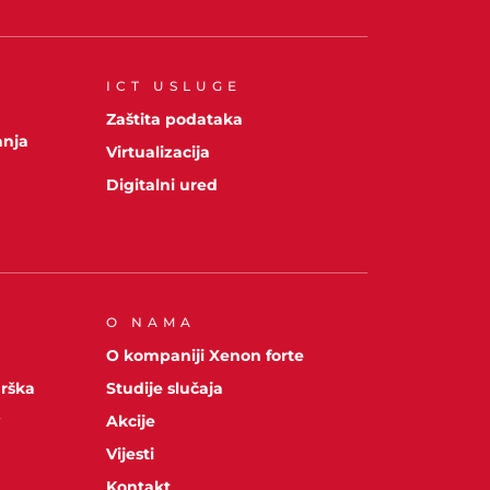
ICT USLUGE
A
Zaštita podataka
anja
Virtualizacija
Digitalni ured
O NAMA
O kompaniji Xenon forte
drška
Studije slučaja
y
Akcije
Vijesti
Kontakt