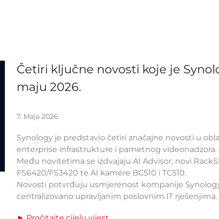
Četiri ključne novosti koje je Syno
maju 2026.
7. Maja 2026.
Synology je predstavio četiri značajne novosti u obla
enterprise infrastrukture i pametnog videonadzora.
Među novitetima se izdvajaju AI Advisor, novi RackSta
FS6420/FS3420 te AI kamere BC510 i TC510.
Novosti potvrđuju usmjerenost kompanije Synology
centralizovano upravljanim poslovnim IT rješenjima.
► Pročitajte cijelu vijest