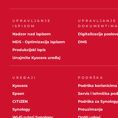
UPRAVLJANJE
UPRAVLJANJE
ISPISOM
DOKUMENTIM
Nadzor nad ispisom
Digitalizacija poslov
MDS - Optimizacija ispisom
DMS
Produkcijski ispis
Unajmite Kyocera uređaj
UREĐAJI
PODRŠKA
Kyocera
Podrška korisnicima
Epson
Servis i tehnička po
CITIZEN
Podrška za Synolog
Synology
Preuzimanja
Wi-Fi ruteri Synology
Opšti uslovi