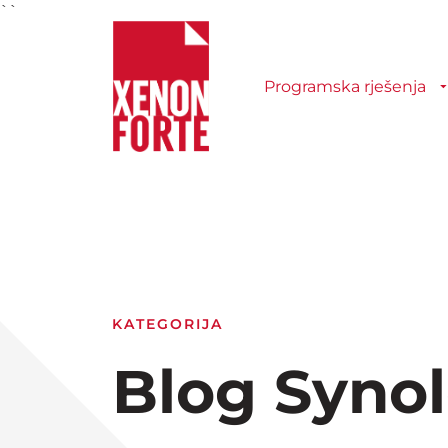
``
Programska rješenja
KATEGORIJA
Blog Syno