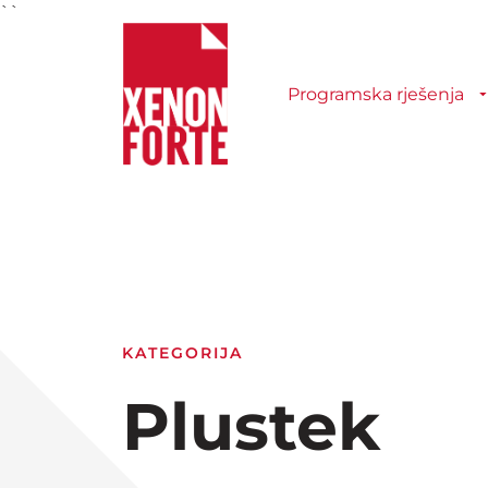
``
Programska rješenja
KATEGORIJA
Plustek