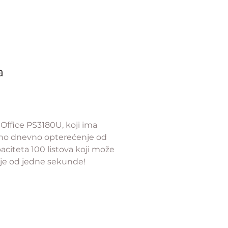
a
Office PS3180U, koji ima
alno dnevno opterećenje od
citeta 100 listova koji može
je od jedne sekunde!