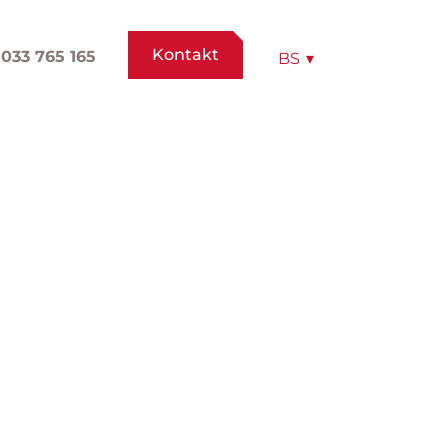
Kontakt
033 765 165
BS
▾