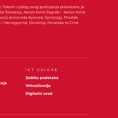
je. Tokom cijelog svog postojanja posvećeno je
te Slovenija, Xenon forte Zagreb i Xenon forte
uciji proizvoda Kyocera, Synology, Plustek,
i Hercegovine, Slovenije, Hrvatske te Crne
ICT USLUGE
A
Zaštita podataka
anja
Virtualizacija
Digitalni ured