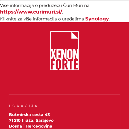
Više informacija o preduzeću Čuri Muri na
https://www.curimuri.si/
.
Synology
Kliknite za više informacija o uređajima
.
LOKACIJA
Butmirska cesta 43
71 210 Ilidža, Sarajevo
Bosna i Hercegovina