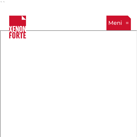
``
Meni