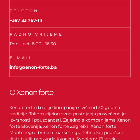
TELEFON
+387 33 767-111
RADNO VRIJEME
Pon - pet: 8:00 - 16:30
E-MAIL
info@xenon-forte.ba
O Xenon forte
Xenon forte d.o.o. je kompanija s više od 30 godina
tradicije. Tokom cijelog svog postojanja posvećeno je
izvrsnosti i pouzdanosti. Zajedno s kompanijama Xenon
forte Slovenija, Xenon forte Zagreb i Xenon forte
Montenegro brine o marketingu, tehničkoj podršci i
distribuciji proizvoda Kyocera, Synology, Plustek,