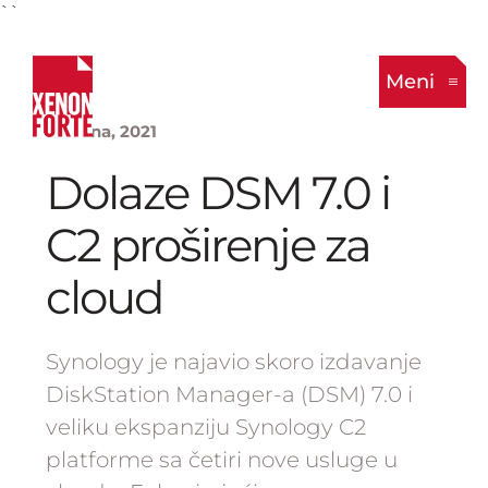
``
Meni
13. Juna, 2021
Dolaze DSM 7.0 i
C2 proširenje za
cloud
Synology je najavio skoro izdavanje
DiskStation Manager-a (DSM) 7.0 i
veliku ekspanziju Synology C2
platforme sa četiri nove usluge u