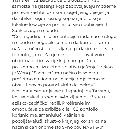
Transfer i C2 Backup će biti dostupni kao
samostalna rješenja koja zadovoljavaju moderne
potrebe zaštite lozinkom, osjetljivog dijeljenja
datoteka i sigurnosnog kopiranja bilo koje
lokalne lokacije za pohranu, kao i uobičajenih
SaaS usluga u cloudu.
“Četiri godine implementacije i rada naše usluge
u cloudu omogućile su nam da kombiniramo
našu stručnost u upravljanju podacima s novim
tehnologijama, što je rezultiralo inovativnim
oblicima optimizacije koji nam pružaju
pouzdano, ali izuzetno isplativo rješenje”, rekao
je Wong. “Sada tražimo način da se brzo
proširimo na dodatne lokacije gdje ćemo se
obratiti novim potencijalnim kupcima.”
Novi data centar je već u izgradnji na Tajvanu,
koji se nalazi u sredini svih ključnih tržišta u
azijsko-pacifičkoj regiji. Proširenje im
omogućava da približe cijeli C2 portfolio
korisnicima, smanjujući kašnjenje i
poboljšavajući iskustvo krajnjeg korisnika na
način sličan onome što Synology NAS i SAN