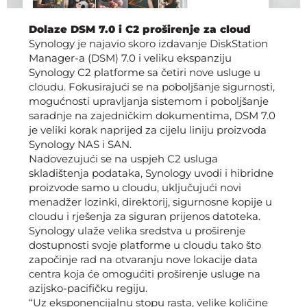
Dolaze DSM 7.0 i C2 proširenje za cloud
Synology je najavio skoro izdavanje DiskStation
Manager-a (DSM) 7.0 i veliku ekspanziju
Synology C2 platforme sa četiri nove usluge u
cloudu. Fokusirajući se na poboljšanje sigurnosti,
mogućnosti upravljanja sistemom i poboljšanje
saradnje na zajedničkim dokumentima, DSM 7.0
je veliki korak naprijed za cijelu liniju proizvoda
Synology NAS i SAN.
Nadovezujući se na uspjeh C2 usluga
skladištenja podataka, Synology uvodi i hibridne
proizvode samo u cloudu, uključujući novi
menadžer lozinki, direktorij, sigurnosne kopije u
cloudu i rješenja za siguran prijenos datoteka.
Synology ulaže velika sredstva u proširenje
dostupnosti svoje platforme u cloudu tako što
započinje rad na otvaranju nove lokacije data
centra koja će omogućiti proširenje usluge na
azijsko-pacifičku regiju.
“Uz eksponencijalnu stopu rasta, velike količine