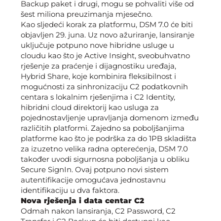
Backup paket i drugi, mogu se pohvaliti više od
šest miliona preuzimanja mjesečno.
Kao sljedeći korak za platformu, DSM 7.0 će biti
objavljen 29. juna. Uz novo ažuriranje, lansiranje
uključuje potpuno nove hibridne usluge u
cloudu kao što je Active Insight, sveobuhvatno
rješenje za praćenje i dijagnostiku uređaja,
Hybrid Share, koje kombinira fleksibilnost i
mogućnosti za sinhronizaciju C2 podatkovnih
centara s lokalnim rješenjima i C2 Identity,
hibridni cloud direktorij kao usluga za
pojednostavljenje upravljanja domenom između
različitih platformi. Zajedno sa poboljšanjima
platforme kao što je podrška za do 1PB skladišta
za izuzetno velika radna opterećenja, DSM 7.0
također uvodi sigurnosna poboljšanja u obliku
Secure SignIn. Ovaj potpuno novi sistem
autentifikacije omogućava jednostavnu
identifikaciju u dva faktora.
Nova rješenja i data centar C2
Odmah nakon lansiranja, C2 Password, C2