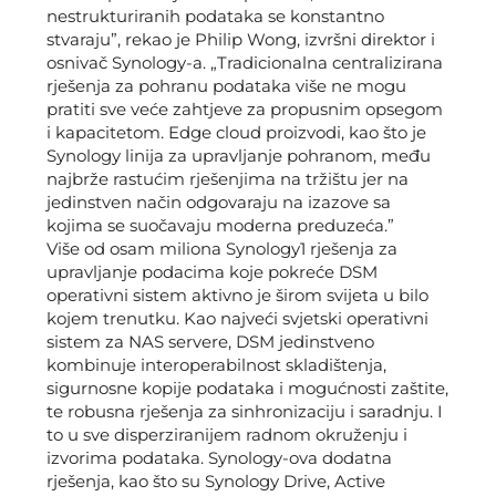
nestrukturiranih podataka se konstantno
stvaraju”, rekao je Philip Wong, izvršni direktor i
osnivač Synology-a. „Tradicionalna centralizirana
rješenja za pohranu podataka više ne mogu
pratiti sve veće zahtjeve za propusnim opsegom
i kapacitetom. Edge cloud proizvodi, kao što je
Synology linija za upravljanje pohranom, među
najbrže rastućim rješenjima na tržištu jer na
jedinstven način odgovaraju na izazove sa
kojima se suočavaju moderna preduzeća.”
Više od osam miliona Synology1 rješenja za
upravljanje podacima koje pokreće DSM
operativni sistem aktivno je širom svijeta u bilo
kojem trenutku. Kao najveći svjetski operativni
sistem za NAS servere, DSM jedinstveno
kombinuje interoperabilnost skladištenja,
sigurnosne kopije podataka i mogućnosti zaštite,
te robusna rješenja za sinhronizaciju i saradnju. I
to u sve disperziranijem radnom okruženju i
izvorima podataka. Synology-ova dodatna
rješenja, kao što su Synology Drive, Active