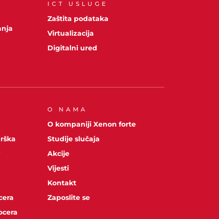
ICT USLUGE
A
Zaštita podataka
anja
Virtualizacija
Digitalni ured
O NAMA
O kompaniji Xenon forte
drška
Studije slučaja
y
Akcije
Vijesti
Kontakt
cera
Zaposlite se
ocera