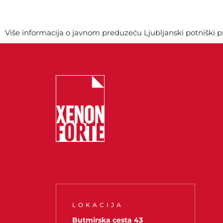
Više informacija o javnom preduzeću Ljubljanski potniški
LOKACIJA
Butmirska cesta 43