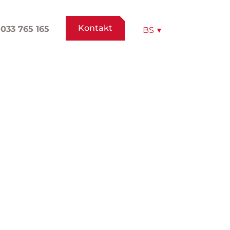
Kontakt
033 765 165
BS
▾