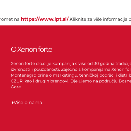
https://www.lpt.si/
 promet na
.Kliknite za više informacija
O Xenon forte
Xenon forte d.o.o. je kompanija s više od 30 godina tradici
izvrsnosti i pouzdanosti. Zajedno s kompanijama Xenon for
Montenegro brine o marketingu, tehničkoj podršci i distrib
CZUR, kao i drugih brendovi. Djelujemo na području Bosne 
Gore.
Više o nama