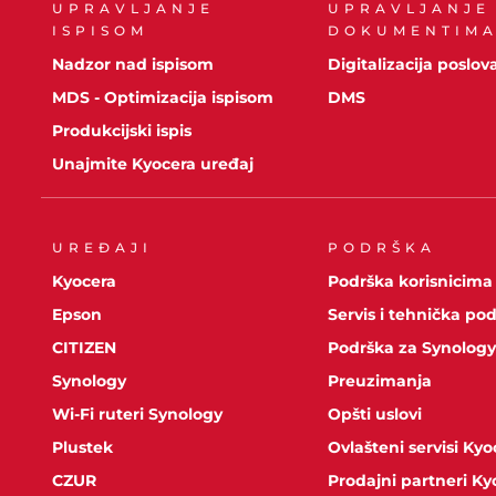
UPRAVLJANJE
UPRAVLJANJE
ISPISOM
DOKUMENTIM
Nadzor nad ispisom
Digitalizacija poslov
MDS - Optimizacija ispisom
DMS
Produkcijski ispis
Unajmite Kyocera uređaj
UREĐAJI
PODRŠKA
Kyocera
Podrška korisnicima
Epson
Servis i tehnička po
CITIZEN
Podrška za Synolog
Synology
Preuzimanja
Wi-Fi ruteri Synology
Opšti uslovi
Plustek
Ovlašteni servisi Kyo
CZUR
Prodajni partneri Ky