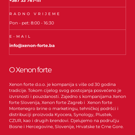
+387 33 767-111
RADNO VRIJEME
Pon - pet: 8:00 - 16:30
E-MAIL
info@xenon-forte.ba
O Xenon forte
Xenon forte d.o.o. je kompanija s više od 30 godina
tradicije. Tokom cijelog svog postojanja posvećeno je
izvrsnosti i pouzdanosti. Zajedno s kompanijama Xenon
forte Slovenija, Xenon forte Zagreb i Xenon forte
Montenegro brine o marketingu, tehničkoj podršci i
distribuciji proizvoda Kyocera, Synology, Plustek,
CZUR, kao i drugih brendovi. Djelujemo na području
Bosne i Hercegovine, Slovenije, Hrvatske te Crne Gore.