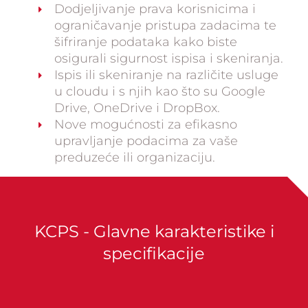
Dodjeljivanje prava korisnicima i
ograničavanje pristupa zadacima te
šifriranje podataka kako biste
osigurali sigurnost ispisa i skeniranja.
Ispis ili skeniranje na različite usluge
u cloudu i s njih kao što su Google
Drive, OneDrive i DropBox.
Nove mogućnosti za efikasno
upravljanje podacima za vaše
preduzeće ili organizaciju.
KCPS - Glavne karakteristike i
specifikacije