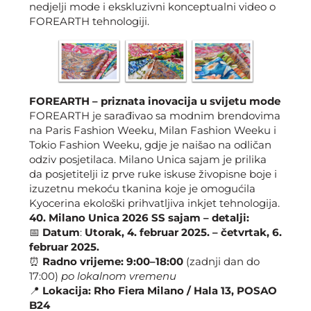
nedjelji mode i ekskluzivni konceptualni video o
FOREARTH tehnologiji.
FOREARTH – priznata inovacija u svijetu mode
FOREARTH je sarađivao sa modnim brendovima
na Paris Fashion Weeku, Milan Fashion Weeku i
Tokio Fashion Weeku, gdje je naišao na odličan
odziv posjetilaca. Milano Unica sajam je prilika
da posjetitelji iz prve ruke iskuse živopisne boje i
izuzetnu mekoću tkanina koje je omogućila
Kyocerina ekološki prihvatljiva inkjet tehnologija.
40. Milano Unica 2026 SS sajam – detalji:
📅
Datum
:
Utorak, 4. februar 2025. – četvrtak, 6.
februar 2025.
⏰
Radno vrijeme:
9:00–18:00
(zadnji dan do
17:00)
po lokalnom vremenu
📍
Lokacija:
Rho Fiera Milano / Hala 13, POSAO
B24