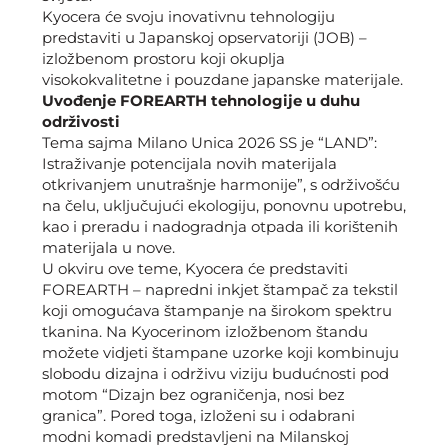
Kyocera će svoju inovativnu tehnologiju
predstaviti u Japanskoj opservatoriji (JOB) –
izložbenom prostoru koji okuplja
visokokvalitetne i pouzdane japanske materijale.
Uvođenje FOREARTH tehnologije u duhu
održivosti
Tema sajma Milano Unica 2026 SS je “LAND”:
Istraživanje potencijala novih materijala
otkrivanjem unutrašnje harmonije”, s održivošću
na čelu, uključujući ekologiju, ponovnu upotrebu,
kao i preradu i nadogradnja otpada ili korištenih
materijala u nove.
U okviru ove teme, Kyocera će predstaviti
FOREARTH – napredni inkjet štampač za tekstil
koji omogućava štampanje na širokom spektru
tkanina. Na Kyocerinom izložbenom štandu
možete vidjeti štampane uzorke koji kombinuju
slobodu dizajna i održivu viziju budućnosti pod
motom “Dizajn bez ograničenja, nosi bez
granica”. Pored toga, izloženi su i odabrani
modni komadi predstavljeni na Milanskoj