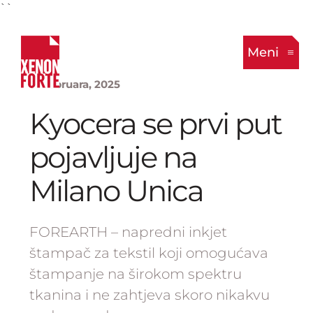
``
Meni
5. Februara, 2025
Kyocera se prvi put
pojavljuje na
Milano Unica
FOREARTH – napredni inkjet
štampač za tekstil koji omogućava
štampanje na širokom spektru
tkanina i ne zahtjeva skoro nikakvu