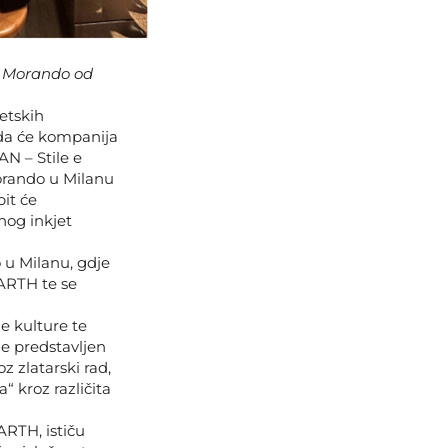
o Morando od
etskih
 da će kompanija
N – Stile e
Morando u Milanu
bit će
nog inkjet
u Milanu, gdje
EARTH te se
ne kulture te
je predstavljen
z zlatarski rad,
 kroz različita
RTH, ističu