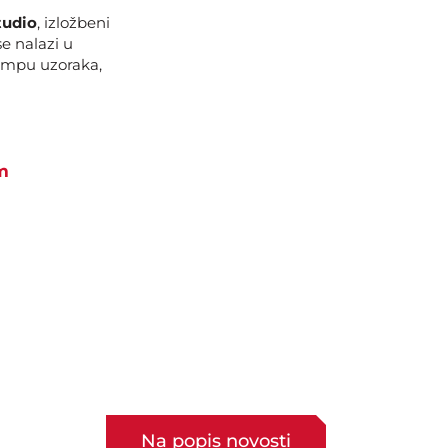
tudio
, izložbeni
e nalazi u
ampu uzoraka,
m
Na popis novosti