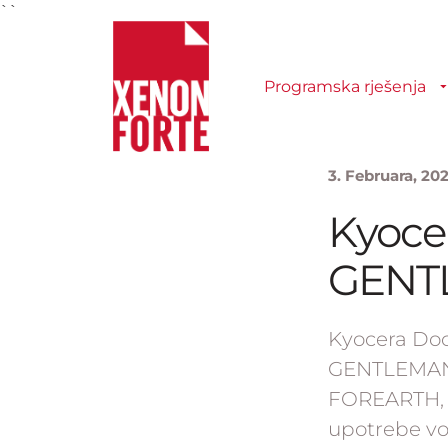
``
Programska rješenja
3. Februara, 20
Kyocer
GENTL
Kyocera Doc
GENTLEMAN 
FOREARTH, sp
upotrebe vo