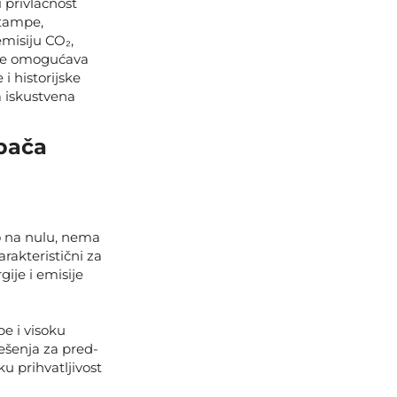
i privlačnost
štampe,
misiju CO₂,
mpe omogućava
 i historijske
a iskustvena
mpača
o na nulu, nema
rakteristični za
ije i emisije
e i visoku
ešenja za pred-
ku prihvatljivost