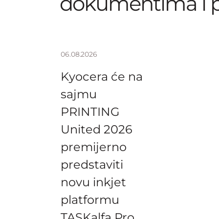
dokumentima i 
06.08.2026
Kyocera će na
sajmu
PRINTING
United 2026
premijerno
predstaviti
novu inkjet
platformu
TASKalfa Pro