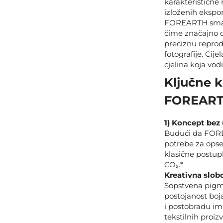
karakteristične 
izloženih ekspo
FOREARTH smanj
čime značajno 
preciznu reproduk
fotografije. Cij
cjelina koja vod
Ključne k
FOREAR
1) Koncept bez
Budući da FORE
potrebe za opse
klasične postup
CO₂.*
Kreativna slobo
Sopstvena pigm
postojanost boj
i postobradu im
tekstilnih proiz