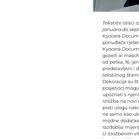
Tekstilni otis
januara do sep
Kyocera Docume
ponuđača rješen
Kyocera Documen
gioielli al masc
od petka, 16. ja
predstavljeni i 
tekstilnog št
Dekoracije su 
posjetioci mogu
upoznati s njen
Izložba na novi 
prati ulogu naki
ne samo kao ukra
modne dodatke i
razdoblja mijenja
U izložbenim vi