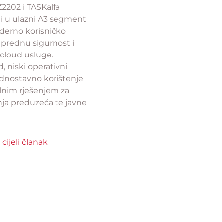
2202 i TASKalfa
i u ulazni A3 segment
erno korisničko
aprednu sigurnost i
cloud usluge.
, niski operativni
jednostavno korištenje
alnim rješenjem za
nja preduzeća te javne
 cijeli članak