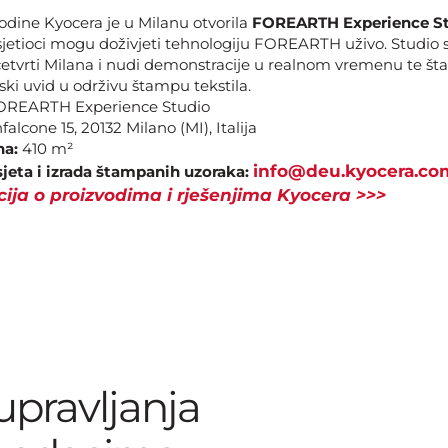
godine Kyocera je u Milanu otvorila
FOREARTH Experience S
sjetioci mogu doživjeti tehnologiju FOREARTH uživo. Studio s
tvrti Milana i nudi demonstracije u realnom vremenu te št
ski uvid u održivu štampu tekstila.
REARTH Experience Studio
alcone 15, 20132 Milano (MI), Italija
na:
410 m²
info@deu.kyocera.co
jeta i izrada štampanih uzoraka:
cija o proizvodima i rješenjima Kyocera >>>
 upravljanja