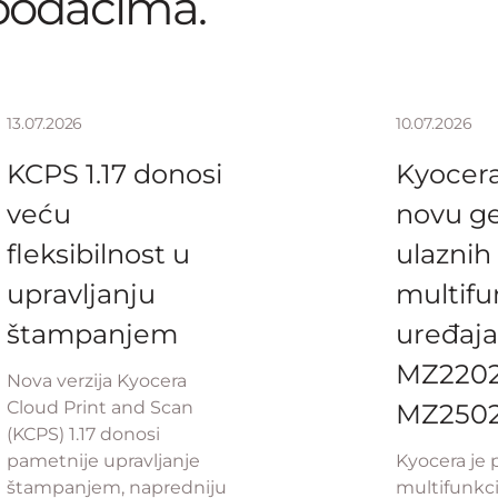
podacima.
13.07.2026
10.07.2026
KCPS 1.17 donosi
Kyocera
veću
novu ge
fleksibilnost u
ulaznih
upravljanju
multifu
štampanjem
uređaja
MZ2202 
Nova verzija Kyocera
Cloud Print and Scan
MZ250
(KCPS) 1.17 donosi
pametnije upravljanje
Kyocera je 
štampanjem, napredniju
multifunkc