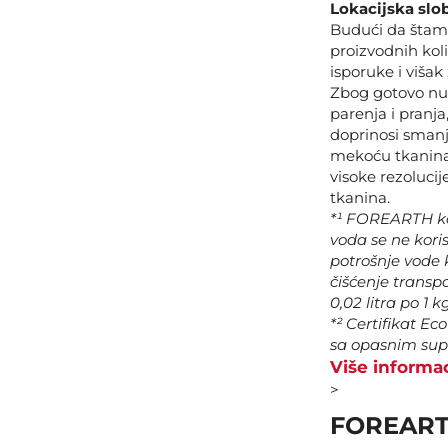
Lokacijska slo
Budući da štamp
proizvodnih koli
isporuke i višak 
Zbog gotovo nu
parenja i pranja
doprinosi smanj
mekoću tkanina 
visoke rezolucij
tkanina.
*¹ FOREARTH ko
voda se ne kori
potrošnje vode 
čišćenje transp
0,02 litra po 1 
*² Certifikat Ec
sa opasnim sup
Više informa
>
FOREARTH