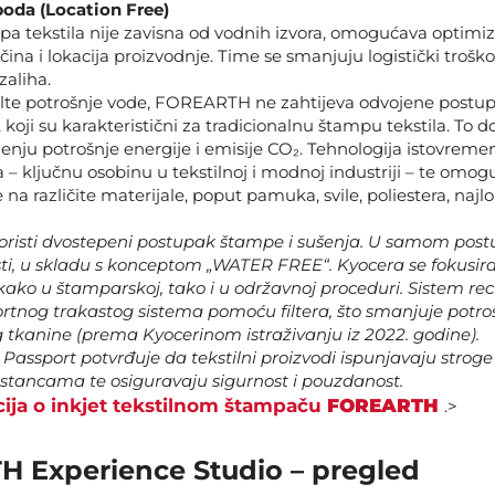
boda (Location Free)
a tekstila nije zavisna od vodnih izvora, omogućava optimiz
čina i lokacija proizvodnje. Time se smanjuju logistički troško
zaliha.
lte potrošnje vode, FOREARTH ne zahtijeva odvojene postu
, koji su karakteristični za tradicionalnu štampu tekstila. To 
enju potrošnje energije i emisije CO₂. Tehnologija istovrem
– ključnu osobinu u tekstilnoj i modnoj industriji – te om
e na različite materijale, poput pamuka, svile, poliestera, najl
risti dvostepeni postupak štampe i sušenja. U samom pos
sti, u skladu s konceptom „WATER FREE“. Kyocera se fokusi
kako u štamparskoj, tako i u održavnoj proceduri. Sistem rec
ortnog trakastog sistema pomoću filtera, što smanjuje potr
kg tkanine (prema Kyocerinom istraživanju iz 2022. godine).
o Passport potvrđuje da tekstilni proizvodi ispunjavaju stroge
stancama te osiguravaju sigurnost i pouzdanost.
cija o inkjet tekstilnom štampaču
FOREARTH
.>
 Experience Studio – pregled