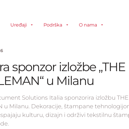
Uređaji
Podrška
O nama
26
a sponzor izložbe „THE
EMAN“ u Milanu
ument Solutions Italia sponzorira izložbu THE
u Milanu. Dekoracije, štampane tehnologij
ajaju kulturu, dizajn i održivi tekstilnu šta
de.