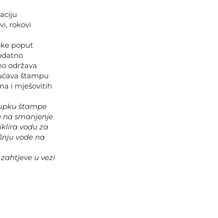
aciju
vi, rokovi
pke poput
dodatno
eno održava
ogućava štampu
ona i mješovitih
tupku štampe
ra na smanjenje
iklira vodu za
ošnju vode na
 zahtjeve u vezi