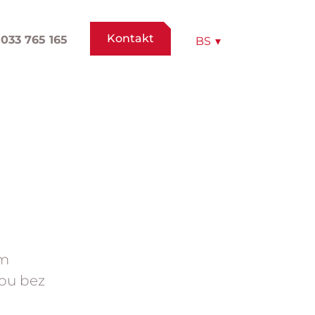
Kontakt
033 765 165
BS
▾
om
mpu bez