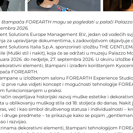
ci iz štampača FOREARTH mogu se pogledati u palači Palazz
tembra 2026.
nt Solutions Europe Management B.V., jedan od vodećih svj
ja za upravljanje dokumentima, s zadovoljstvom objavljuje
t Solutions Italia S.p.A. sponzorirati izložbu THE GENTLEMA
hile (Muški stil i nakit), koja će se održati u muzeju Palazzo 
nuara 2026. do nedjelje, 27. septembra 2026. U okviru izložbe 
dekorativni elementi, štampani i izrađeni korištenjem Kyoceri
ampača FOREARTH.
štampane u izložbenom salonu FOREARTH Experience Studio 
 iz prve ruke vidjeti koncept i mogućnosti tehnologije FOR
im funkcionisanjem u praksi.
način osvjetljava historijski razvoj muške estetike i dekorativ
ta u oblikovanju muškog stila od 18. stoljeća do danas. Nakit 
s, već i kao simbol društvenog statusa i individualnosti – kro
 druge predmete – te prikazuje kako se pojam „gentlemana“
o i razvijao.
trinama dekorativni elementi, štampani tehnologijom FOREA