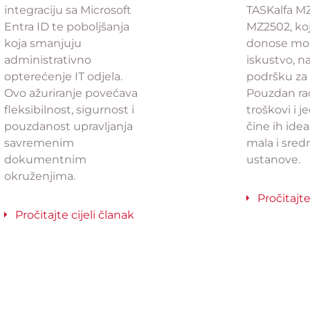
integraciju sa Microsoft
TASKalfa MZ
Entra ID te poboljšanja
MZ2502, koj
koja smanjuju
donose mod
administrativno
iskustvo, n
opterećenje IT odjela.
podršku za 
Ovo ažuriranje povećava
Pouzdan rad
fleksibilnost, sigurnost i
troškovi i 
pouzdanost upravljanja
čine ih ide
savremenim
mala i sred
dokumentnim
ustanove.
okruženjima.
Pročitajte
Pročitajte cijeli članak