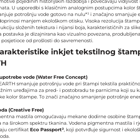
motive pojedinih historijskih razdoblja i povećavaju vidljivost 
nata. U usporedbi s klasičnim analognim postupcima kolor 
uje potrošnju vode gotovo na nulu*¹ i značajno smanjuje e
doprinosi manjem ekološkom otisku. Visoka rezolucija šta
ciju složenih tekstura i nijansi boja, karakterističnih za slike
ela postavka je dizajnirana kao vizualno povezana, produbljen
i posjetioce od prošlosti do savremenosti.
arakteristike inkjet tekstilnog šta
TH
 upotrebe vode (Water Free Concept)
ARTH smanjuje potrošnju vode pri štampi tekstila praktičn
žnim uređajima za pred- i postobradu te parnicima koji su ka
ke kolor štampe. To znači značajno smanjenje potrošnje energ
da (Creative Free)
entna mastila omogućavaju mekane dodirne osobine štamp
a na širokom spektru tkanina. Vodena pigmentna mastila i rj
aju certifikat
Eco Passport²
, koji potvrđuje sigurnost i ekološ
voda.