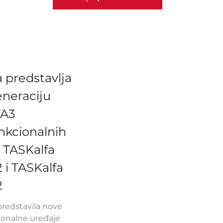
 predstavlja
neraciju
 A3
nkcionalnih
 TASKalfa
i TASKalfa
2
predstavila nove
ionalne uređaje