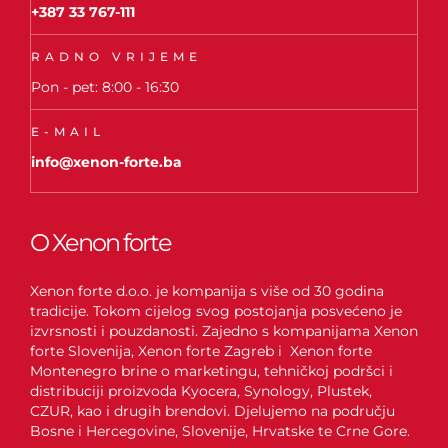
+387 33 767-111
RADNO VRIJEME
Pon - pet: 8:00 - 16:30
E-MAIL
info@xenon-forte.ba
O Xenon forte
Xenon forte d.o.o. je kompanija s više od 30 godina
tradicije. Tokom cijelog svog postojanja posvećeno je
izvrsnosti i pouzdanosti. Zajedno s kompanijama Xenon
forte Slovenija, Xenon forte Zagreb i Xenon forte
Montenegro brine o marketingu, tehničkoj podršci i
distribuciji proizvoda Kyocera, Synology, Plustek,
CZUR, kao i drugih brendovi. Djelujemo na području
Bosne i Hercegovine, Slovenije, Hrvatske te Crne Gore.