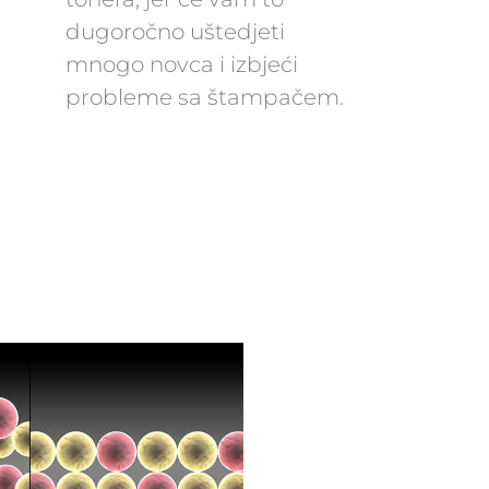
dugoročno uštedjeti
mnogo novca i izbjeći
probleme sa štampačem.