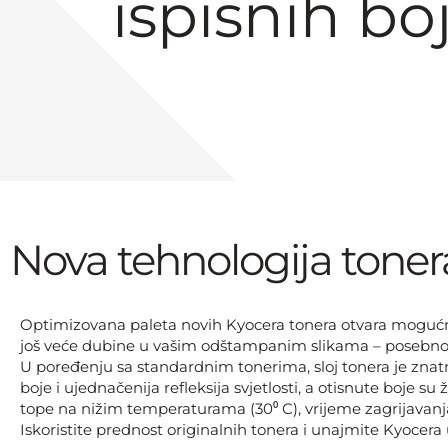
ispisnih bo
Nova tehnologija toner
Optimizovana paleta novih Kyocera tonera otvara mogućno
još veće dubine u vašim odštampanim slikama – posebno
U poređenju sa standardnim tonerima, sloj tonera je znatno
boje i ujednačenija refleksija svjetlosti, a otisnute boje su ž
tope na nižim temperaturama (30⁰ C), vrijeme zagrijavanja
Iskoristite prednost originalnih tonera i unajmite Kyocera 