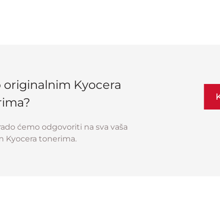
e o originalnim Kyocera
K
rima?
rado ćemo odgovoriti na sva vaša
im Kyocera tonerima.