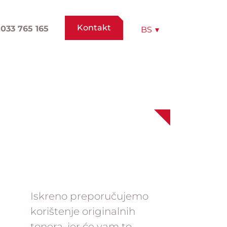
Kontakt
033 765 165
BS
▾
Iskreno preporučujemo
korištenje originalnih
tonera, jer će vam to