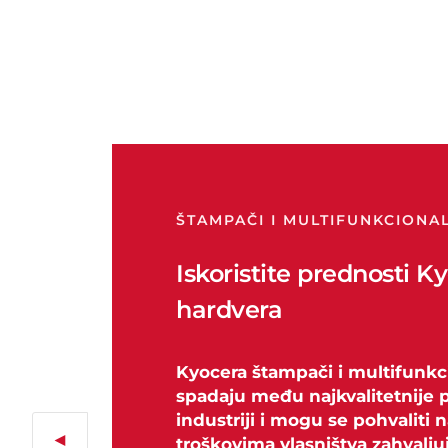
ŠTAMPAČI I MULTIFUNKCIONA
Iskoristite prednosti K
hardvera
Kyocera štampači i multifunkci
spadaju među najkvalitetnije 
industriji i mogu se pohvaliti
◄
troškovima vlasništva zahvalj