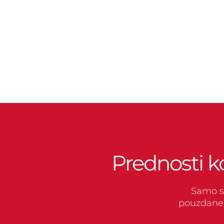
Prednosti k
Samo s 
pouzdane 