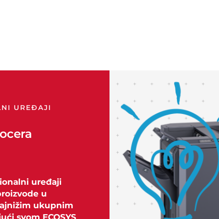
LNI UREĐAJI
yocera
onalni uređaji
proizvode u
 najnižim ukupnim
ujući svom ECOSYS