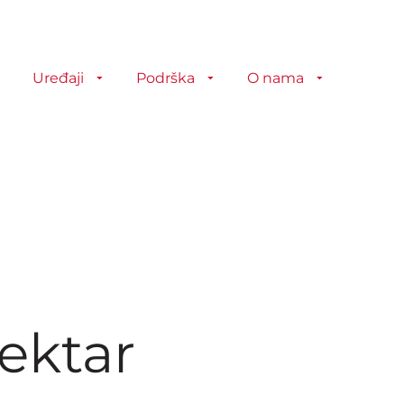
Uređaji
Podrška
O nama
pektar