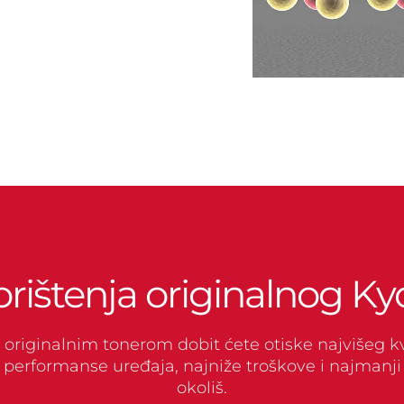
orištenja originalnog Ky
originalnim tonerom dobit ćete otiske najvišeg kv
performanse uređaja, najniže troškove i najmanji 
okoliš.