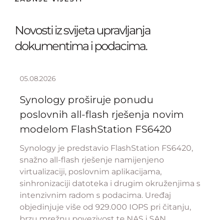
Novosti iz svijeta upravljanja
dokumentima i podacima.
05.08.2026
Synology proširuje ponudu
poslovnih all-flash rješenja novim
modelom FlashStation FS6420
Synology je predstavio FlashStation FS6420,
snažno all-flash rješenje namijenjeno
virtualizaciji, poslovnim aplikacijama,
sinhronizaciji datoteka i drugim okruženjima s
intenzivnim radom s podacima. Uređaj
objedinjuje više od 929.000 IOPS pri čitanju,
brzu mrežnu povezivost te NAS i SAN