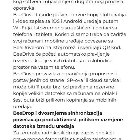
kog softvera i obavljanjem dugotrajnog procesa
oporavka.
BeeDrive takođe pravi rezervne kopije fotografija
i video zapisa sa iOS i Android uređaja putem
Wi-Fi-ja. Istovremeno su zaštićeni i podaci sa
telefona i tableta. Korisnici samo treba da zadrže
svoj računar i mobilne uređaje povezane sa
BeeDrive-om na istoj mreži i skeniraju QR kod.
BeeDrive će početi automatsko pravljenje
rezervne kopije vaših datoteka i oslobodiće
prostor na vašem telefonu.
BeeDrive prevazilazi ograničenja propusnosti
postavljenih od strane ISP-ova ili cloud servisa i
može biti 11 puta brži od pravljenja rezervne
kopije velikih datoteka sa računara na oblak i
šest puta brži prilikom kopiranja sa mobilnih
1
uređaja.
BeeDrop i dvosmjerna sinhronizacija
povećavaju produktivnost prilikom razmjene
datoteka između uređaja
Za terenske radnike ili druge zaposlene koji
prave mnogo fotografija sa svojim telefonom, a