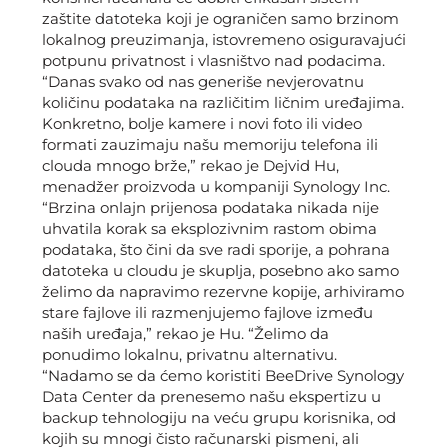
zaštite datoteka koji je ograničen samo brzinom
lokalnog preuzimanja, istovremeno osiguravajući
potpunu privatnost i vlasništvo nad podacima.
“Danas svako od nas generiše nevjerovatnu
količinu podataka na različitim ličnim uređajima.
Konkretno, bolje kamere i novi foto ili video
formati zauzimaju našu memoriju telefona ili
clouda mnogo brže,” rekao je Dejvid Hu,
menadžer proizvoda u kompaniji Synology Inc.
“Brzina onlajn prijenosa podataka nikada nije
uhvatila korak sa eksplozivnim rastom obima
podataka, što čini da sve radi sporije, a pohrana
datoteka u cloudu je skuplja, posebno ako samo
želimo da napravimo rezervne kopije, arhiviramo
stare fajlove ili razmenjujemo fajlove između
naših uređaja,” rekao je Hu. “Želimo da
ponudimo lokalnu, privatnu alternativu.
“Nadamo se da ćemo koristiti BeeDrive Synology
Data Center da prenesemo našu ekspertizu u
backup tehnologiju na veću grupu korisnika, od
kojih su mnogi čisto računarski pismeni, ali