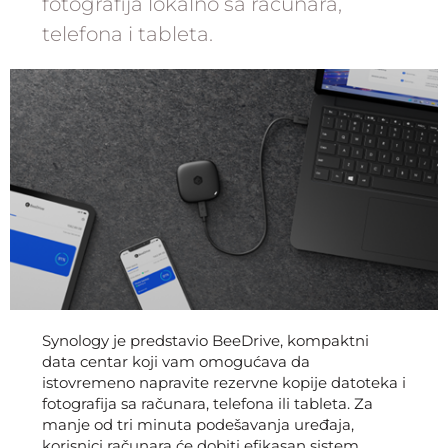
fotografija lokalno sa računara,
telefona i tableta.
Synology je predstavio BeeDrive, kompaktni
data centar koji vam omogućava da
istovremeno napravite rezervne kopije datoteka i
fotografija sa računara, telefona ili tableta. Za
manje od tri minuta podešavanja uređaja,
korisnici računara će dobiti efikasan sistem