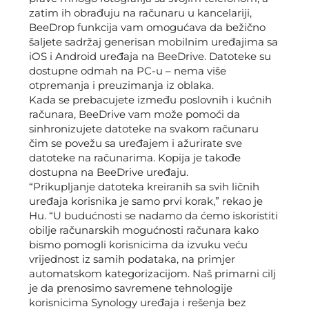
zatim ih obrađuju na računaru u kancelariji,
BeeDrop funkcija vam omogućava da bežično
šaljete sadržaj generisan mobilnim uređajima sa
iOS i Android uređaja na BeeDrive. Datoteke su
dostupne odmah na PC-u – nema više
otpremanja i preuzimanja iz oblaka.
Kada se prebacujete između poslovnih i kućnih
računara, BeeDrive vam može pomoći da
sinhronizujete datoteke na svakom računaru
čim se povežu sa uređajem i ažurirate sve
datoteke na računarima. Kopija je takođe
dostupna na BeeDrive uređaju.
“Prikupljanje datoteka kreiranih sa svih ličnih
uređaja korisnika je samo prvi korak,” rekao je
Hu. “U budućnosti se nadamo da ćemo iskoristiti
obilje računarskih mogućnosti računara kako
bismo pomogli korisnicima da izvuku veću
vrijednost iz samih podataka, na primjer
automatskom kategorizacijom. Naš primarni cilj
je da prenosimo savremene tehnologije
korisnicima Synology uređaja i rešenja bez