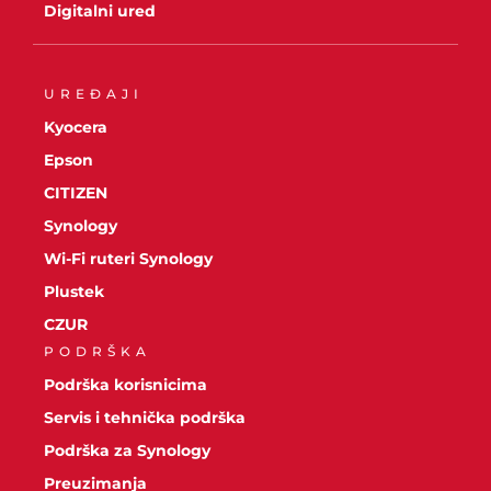
Digitalni ured
UREĐAJI
Kyocera
Epson
CITIZEN
Synology
Wi-Fi ruteri Synology
Plustek
CZUR
PODRŠKA
Podrška korisnicima
Servis i tehnička podrška
Podrška za Synology
Preuzimanja