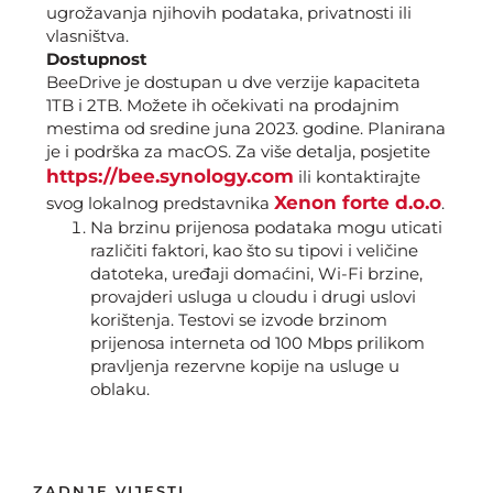
ugrožavanja njihovih podataka, privatnosti ili
vlasništva.
Dostupnost
BeeDrive je dostupan u dve verzije kapaciteta
1TB i 2TB. Možete ih očekivati na prodajnim
mestima od sredine juna 2023. godine. Planirana
je i podrška za macOS. Za više detalja, posjetite
https://bee.synology.com
ili kontaktirajte
Xenon forte d.o.o
svog lokalnog predstavnika
.
Na brzinu prijenosa podataka mogu uticati
različiti faktori, kao što su tipovi i veličine
datoteka, uređaji domaćini, Wi-Fi brzine,
provajderi usluga u cloudu i drugi uslovi
korištenja. Testovi se izvode brzinom
prijenosa interneta od 100 Mbps prilikom
pravljenja rezervne kopije na usluge u
oblaku.
ZADNJE VIJESTI