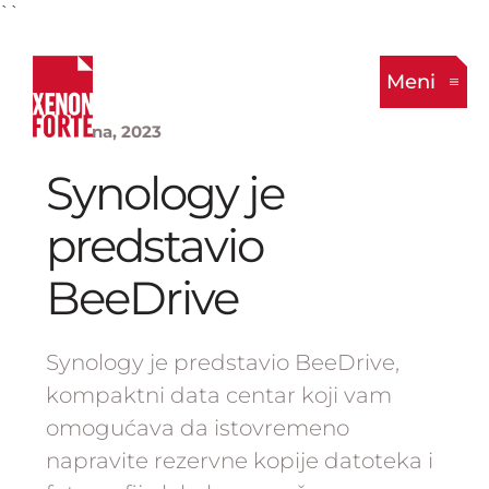
``
Meni
14. Juna, 2023
Synology je
predstavio
BeeDrive
Synology je predstavio BeeDrive,
kompaktni data centar koji vam
omogućava da istovremeno
napravite rezervne kopije datoteka i