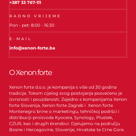
+387 33 767-111
RADNO VRIJEME
Pon - pet: 8:00 - 16:30
E-MAIL
info@xenon-forte.ba
O Xenon forte
Xenon forte d.o.o. je kompanija s više od 30 godina
tradicije. Tokom cijelog svog postojanja posvećeno je
izvrsnosti i pouzdanosti. Zajedno s kompanijama Xenon
forte Slovenija, Xenon forte Zagreb i Xenon forte
Montenegro brine o marketingu, tehničkoj podršci i
distribuciji proizvoda Kyocera, Synology, Plustek,
CZUR, kao i drugih brendovi. Djelujemo na području
Bosne i Hercegovine, Slovenije, Hrvatske te Crne Gore.