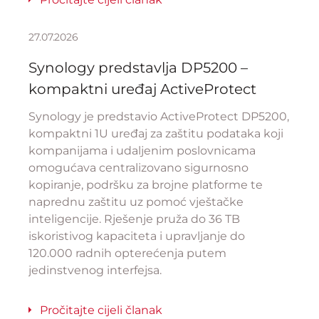
27.07.2026
Synology predstavlja DP5200 –
kompaktni uređaj ActiveProtect
Synology je predstavio ActiveProtect DP5200,
kompaktni 1U uređaj za zaštitu podataka koji
kompanijama i udaljenim poslovnicama
omogućava centralizovano sigurnosno
kopiranje, podršku za brojne platforme te
naprednu zaštitu uz pomoć vještačke
inteligencije. Rješenje pruža do 36 TB
iskoristivog kapaciteta i upravljanje do
120.000 radnih opterećenja putem
jedinstvenog interfejsa.
Pročitajte cijeli članak