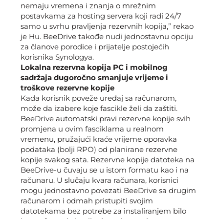
nemaju vremena i znanja o mrežnim
postavkama za hosting servera koji radi 24/7
samo u svrhu pravljenja rezervnih kopija,” rekao
je Hu. BeeDrive takođe nudi jednostavnu opciju
za članove porodice i prijatelje postojećih
korisnika Synologya.
Lokalna rezervna kopija PC i mobilnog
sadržaja dugoročno smanjuje vrijeme i
troškove rezervne kopije
Kada korisnik poveže uređaj sa računarom,
može da izabere koje fascikle želi da zaštiti.
BeeDrive automatski pravi rezervne kopije svih
promjena u ovim fasciklama u realnom
vremenu, pružajući kraće vrijeme oporavka
podataka (bolji RPO) od planirane rezervne
kopije svakog sata. Rezervne kopije datoteka na
BeeDrive-u čuvaju se u istom formatu kao i na
računaru. U slučaju kvara računara, korisnici
mogu jednostavno povezati BeeDrive sa drugim
računarom i odmah pristupiti svojim
datotekama bez potrebe za instaliranjem bilo