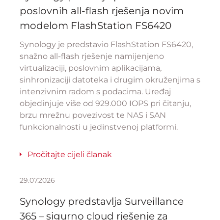
poslovnih all-flash rješenja novim
modelom FlashStation FS6420
Synology je predstavio FlashStation FS6420,
snažno all-flash rješenje namijenjeno
virtualizaciji, poslovnim aplikacijama,
sinhronizaciji datoteka i drugim okruženjima s
intenzivnim radom s podacima. Uređaj
objedinjuje više od 929.000 IOPS pri čitanju,
brzu mrežnu povezivost te NAS i SAN
funkcionalnosti u jedinstvenoj platformi.
Pročitajte cijeli članak
29.07.2026
Synology predstavlja Surveillance
365 – sigurno cloud rješenje za