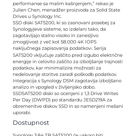
performanse sa malim kašnjenjem,” rekao je
Julien Chen, menadžer proizvoda za Solid State
Drives u Synology Inc.
SSD diski SAT5200, ki so zasnovani posebej za
Synologyjeve sisteme, so izdelani tako, da
zagotavljajo stalno visoko in zanesljivo
zmogljivost z več kot 58.000 4K IOPS
naključnega zapisovanja podatkov
. Serija
1
SAT5200 vključuje zaščito pred izgubo električne
energije in celovito zaščito za izboljšanje trajnosti
podatkov, kar minimalizira možnosti za
nedelovanje storitve zaradi poškodb podatkov.
Integracija s Synology DSM zagotavlja izboljšano
analizo in vpogled v življenjsko dobo.
SSDSAT5200 diski so ocenjeni z 1,3 Drive Writes
Per Day (DWPD) po standardu JESD219A za
obremenitve diskov SSD in so namenjeni mešani
uporabi.
Dostupnost
Synology 3,84 TB SAT5200 će uskoro biti