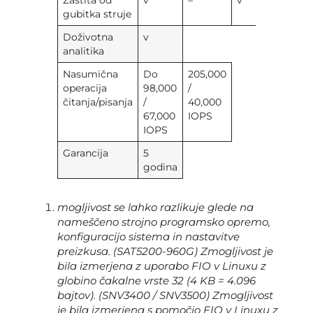
Zaštita od
v
–
v
gubitka struje
Doživotna
v
analitika
Nasumična
Do
205,000
operacija
98,000
/
čitanja/pisanja
/
40,000
67,000
IOPS
IOPS
Garancija
5
godina
mogljivost se lahko razlikuje glede na
nameščeno strojno programsko opremo,
konfiguracijo sistema in nastavitve
preizkusa. (SAT5200-960G) Zmogljivost je
bila izmerjena z uporabo FIO v Linuxu z
globino čakalne vrste 32 (4 KB = 4.096
bajtov). (SNV3400 / SNV3500) Zmogljivost
je bila izmerjena s pomočjo FIO v Linuxu z