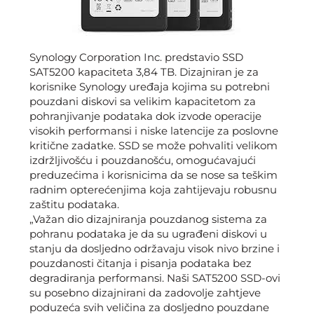
Synology Corporation Inc. predstavio SSD
SAT5200 kapaciteta 3,84 TB. Dizajniran je za
korisnike Synology uređaja kojima su potrebni
pouzdani diskovi sa velikim kapacitetom za
pohranjivanje podataka dok izvode operacije
visokih performansi i niske latencije za poslovne
kritične zadatke. SSD se može pohvaliti velikom
izdržljivošću i pouzdanošću, omogućavajući
preduzećima i korisnicima da se nose sa teškim
radnim opterećenjima koja zahtijevaju robusnu
zaštitu podataka.
„Važan dio dizajniranja pouzdanog sistema za
pohranu podataka je da su ugrađeni diskovi u
stanju da dosljedno održavaju visok nivo brzine i
pouzdanosti čitanja i pisanja podataka bez
degradiranja performansi. Naši SAT5200 SSD-ovi
su posebno dizajnirani da zadovolje zahtjeve
poduzeća svih veličina za dosljedno pouzdane