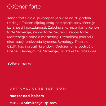
O Xenon forte
Xenon forte d.o.o. je kompanija s više od 30 godina
tradicije. Tokom cijelog svog postojanja posvećeno je
izvrsnosti i pouzdanosti. Zajedno s kompanijama Xenon
forte Slovenija, Xenon forte Zagreb i Xenon forte
Montenegro brine o marketingu, tehničkoj podršci i
distribuciji proizvoda Kyocera, Synology, Plustek,
CZUR, kao i drugih brendovi. Djelujemo na području
Bosne i Hercegovine, Slovenije, Hrvatske te Crne Gore.
Više o nama
UPRAVLJANJE ISPISOM
Nadzor nad ispisom
MDS - Optimizacija ispisom