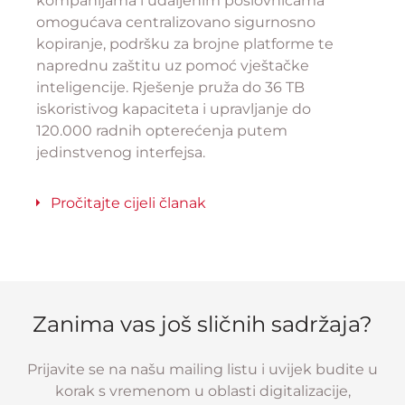
kompanijama i udaljenim poslovnicama
omogućava centralizovano sigurnosno
kopiranje, podršku za brojne platforme te
naprednu zaštitu uz pomoć vještačke
inteligencije. Rješenje pruža do 36 TB
iskoristivog kapaciteta i upravljanje do
120.000 radnih opterećenja putem
jedinstvenog interfejsa.
Pročitajte cijeli članak
Zanima vas još sličnih sadržaja?
Prijavite se na našu mailing listu i uvijek budite u
korak s vremenom u oblasti digitalizacije,