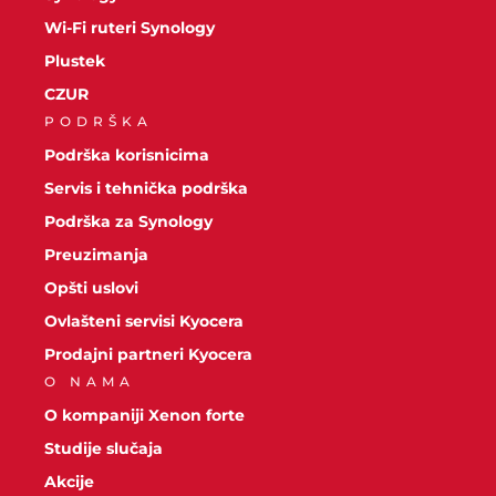
Wi-Fi ruteri Synology
Plustek
CZUR
PODRŠKA
Podrška korisnicima
Servis i tehnička podrška
Podrška za Synology
Preuzimanja
Opšti uslovi
Ovlašteni servisi Kyocera
Prodajni partneri Kyocera
O NAMA
O kompaniji Xenon forte
Studije slučaja
Akcije