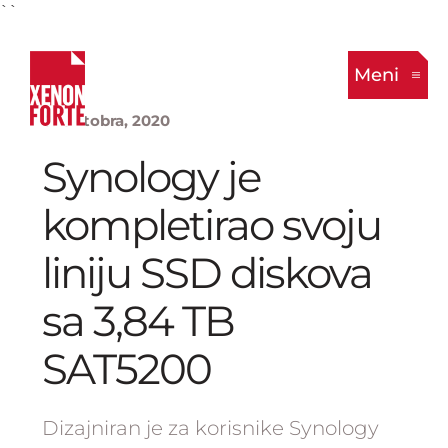
``
Meni
6. Oktobra, 2020
Synology je
kompletirao svoju
liniju SSD diskova
sa 3,84 TB
SAT5200
Dizajniran je za korisnike Synology