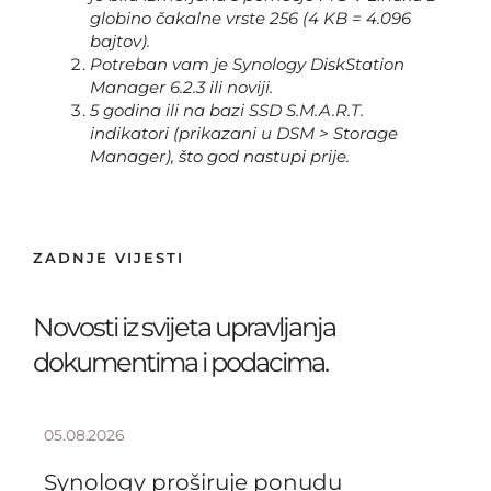
globino čakalne vrste 256 (4 KB = 4.096
bajtov).
Potreban vam je Synology DiskStation
Manager 6.2.3 ili noviji.
5 godina ili na bazi SSD S.M.A.R.T.
indikatori (prikazani u DSM > Storage
Manager), što god nastupi prije.
ZADNJE VIJESTI
Novosti iz svijeta upravljanja
dokumentima i podacima.
05.08.2026
Synology proširuje ponudu