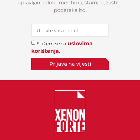
upravljanja dokumentima, štampe, zaštite
podataka itd.
uslovima
Slažem se sa
korištenja.
Prijava na vijesti