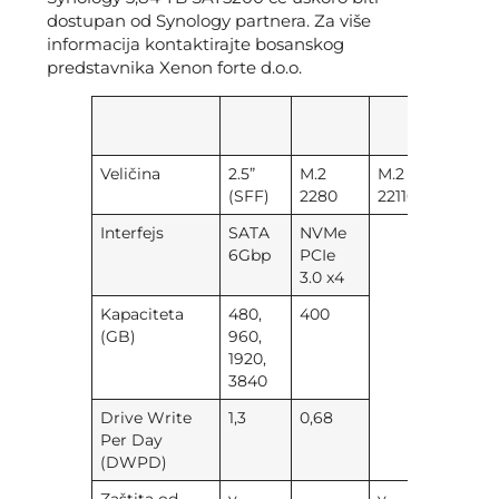
dostupan od Synology partnera. Za više
informacija kontaktirajte bosanskog
predstavnika Xenon forte d.o.o.
Veličina
2.5”
M.2
M.2
(SFF)
2280
22110
Interfejs
SATA
NVMe
6Gbp
PCIe
3.0 x4
Kapaciteta
480,
400
(GB)
960,
1920,
3840
Drive Write
1,3
0,68
Per Day
(DWPD)