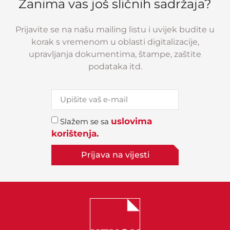
Zanima vas još sličnih sadržaja?
Prijavite se na našu mailing listu i uvijek budite u
korak s vremenom u oblasti digitalizacije,
upravljanja dokumentima, štampe, zaštite
podataka itd.
uslovima
Slažem se sa
korištenja.
Prijava na vijesti