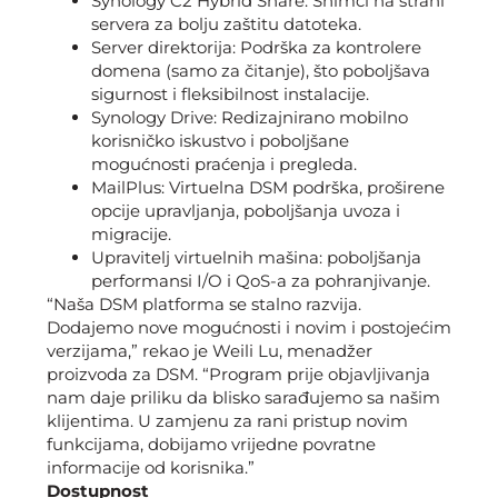
Synology C2 Hybrid Share: Snimci na strani
servera za bolju zaštitu datoteka.
Server direktorija: Podrška za kontrolere
domena (samo za čitanje), što poboljšava
sigurnost i fleksibilnost instalacije.
Synology Drive: Redizajnirano mobilno
korisničko iskustvo i poboljšane
mogućnosti praćenja i pregleda.
MailPlus: Virtuelna DSM podrška, proširene
opcije upravljanja, poboljšanja uvoza i
migracije.
Upravitelj virtuelnih mašina: poboljšanja
performansi I/O i QoS-a za pohranjivanje.
“Naša DSM platforma se stalno razvija.
Dodajemo nove mogućnosti i novim i postojećim
verzijama,” rekao je Weili Lu, menadžer
proizvoda za DSM. “Program prije objavljivanja
nam daje priliku da blisko sarađujemo sa našim
klijentima. U zamjenu za rani pristup novim
funkcijama, dobijamo vrijedne povratne
informacije od korisnika.”
Dostupnost