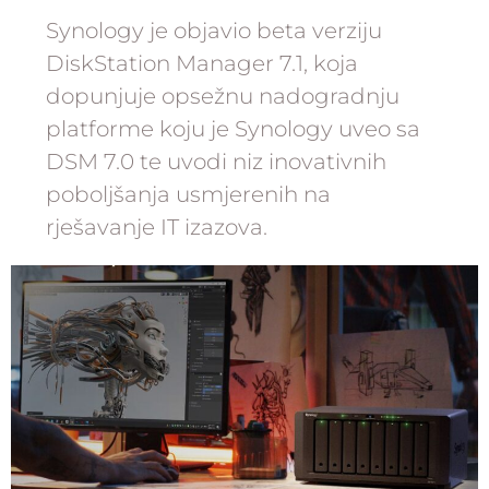
Synology je objavio beta verziju
DiskStation Manager 7.1, koja
dopunjuje opsežnu nadogradnju
platforme koju je Synology uveo sa
DSM 7.0 te uvodi niz inovativnih
poboljšanja usmjerenih na
rješavanje IT izazova.