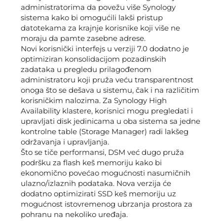
administratorima da povežu više Synology
sistema kako bi omogućili lakši pristup
datotekama za krajnje korisnike koji više ne
moraju da pamte zasebne adrese.
Novi korisnički interfejs u verziji 7.0 dodatno je
optimiziran konsolidacijom pozadinskih
zadataka u pregledu prilagođenom
administratoru koji pruža veću transparentnost
onoga što se dešava u sistemu, čak i na različitim
korisničkim nalozima. Za Synology High
Availability klastere, korisnici mogu pregledati i
upravljati disk jedinicama u oba sistema sa jedne
kontrolne table (Storage Manager) radi lakšeg
održavanja i upravljanja.
Što se tiče performansi, DSM već dugo pruža
podršku za flash keš memoriju kako bi
ekonomično povećao mogućnosti nasumičnih
ulazno/izlaznih podataka. Nova verzija će
dodatno optimizirati SSD keš memoriju uz
mogućnost istovremenog ubrzanja prostora za
pohranu na nekoliko uređaja.