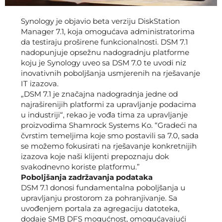
Synology je objavio beta verziju DiskStation
Manager 7.1, koja omogućava administratorima
da testiraju proširene funkcionalnosti. DSM 7.1
nadopunjuje opsežnu nadogradnju platforme
koju je Synology uveo sa DSM 7.0 te uvodi niz
inovativnih poboljšanja usmjerenih na rješavanje
IT izazova.
„DSM 7.1 je značajna nadogradnja jedne od
najraširenijih platformi za upravljanje podacima
u industriji“, rekao je vođa tima za upravljanje
proizvodima Shamrock Systems Ko. “Gradeći na
čvrstim temeljima koje smo postavili sa 7.0, sada
se možemo fokusirati na rješavanje konkretnijih
izazova koje naši klijenti prepoznaju dok
svakodnevno koriste platformu.”
Poboljšanja zadržavanja podataka
DSM 7.1 donosi fundamentalna poboljšanja u
upravljanju prostorom za pohranjivanje. Sa
uvođenjem portala za agregaciju datoteka,
dodaje SMB DFS mogućnost, omogućavajući