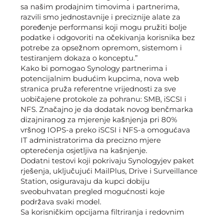
sa našim prodajnim timovima i partnerima,
razvili smo jednostavnije i preciznije alate za
poređenje performansi koji mogu pružiti bolje
podatke i odgovoriti na očekivanja korisnika bez
potrebe za opsežnom opremom, sistemom i
testiranjem dokaza o konceptu.”
Kako bi pomogao Synology partnerima i
potencijalnim budućim kupcima, nova web
stranica pruža referentne vrijednosti za sve
uobičajene protokole za pohranu: SMB, iSCSI i
NFS. Značajno je da dodatak novog benčmarka
dizajniranog za mjerenje kašnjenja pri 80%
vršnog IOPS-a preko iSCSI i NFS-a omogućava
IT administratorima da precizno mjere
opterećenja osjetljiva na kašnjenje.
Dodatni testovi koji pokrivaju Synologyjev paket
rješenja, uključujući MailPlus, Drive i Surveillance
Station, osiguravaju da kupci dobiju
sveobuhvatan pregled mogućnosti koje
podržava svaki model.
Sa korisničkim opcijama filtriranja i redovnim