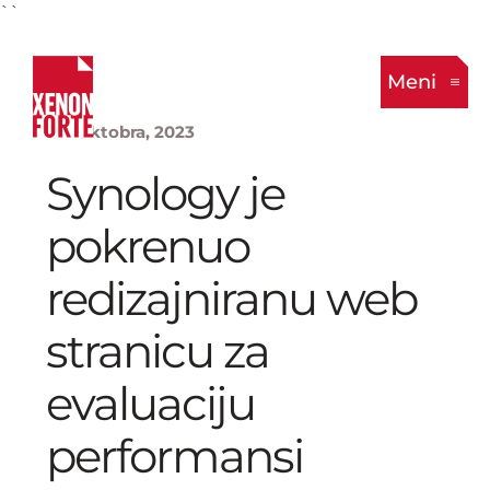
``
Meni
30. Oktobra, 2023
Synology je
pokrenuo
redizajniranu web
stranicu za
evaluaciju
performansi