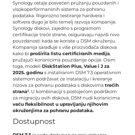
Synology ostaje posvećen pružanju pouzdanih i
visokoperformansnih sistema za pohranu
podataka. Rigorozno testiranje hardvera i
softvera dugo je bilo temelj razvoja kompanije.
Synology diskovi, zajedno s programom
certifikacije treće strane, osiguravaju najviši nivo
pouzdanosti kada se koriste u DSM okruženju.
Kompanija sarađuje s više proizvođača diskova
kako bi
proširila listu certificiranih medija
,
pružajući korisnicima pouzdanije opcije. Osim
toga, modeli
DiskStation Plus, Value i J za
2025. godinu
s instaliranim DSM 7.3 operativnim
sistemom podržavat će instalaciju i kreiranje
nizova za pohranu podataka s diskovima
trećih
strana¹
. U kombinaciji s postojećom podrškom
za migraciju ovih diskova, DSM nudi korisnicima
veću fleksibilnost u upravljanju njihovim
okruženjima za pohranu podataka.
Dostupnost
DSM 7.3
je sada dostupan za preuzimanje.