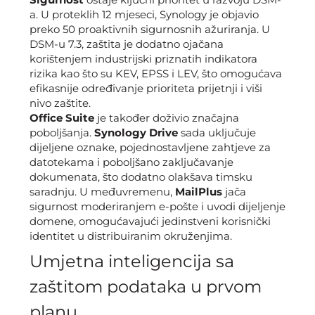
a. U proteklih 12 mjeseci, Synology je objavio
preko 50 proaktivnih sigurnosnih ažuriranja. U
DSM-u 7.3, zaštita je dodatno ojačana
korištenjem industrijski priznatih indikatora
rizika kao što su KEV, EPSS i LEV, što omogućava
efikasnije određivanje prioriteta prijetnji i viši
nivo zaštite.
Office Suite
je također doživio značajna
poboljšanja.
Synology Drive
sada uključuje
dijeljene oznake, pojednostavljene zahtjeve za
datotekama i poboljšano zaključavanje
dokumenata, što dodatno olakšava timsku
saradnju. U međuvremenu,
MailPlus
jača
sigurnost moderiranjem e-pošte i uvodi dijeljenje
domene, omogućavajući jedinstveni korisnički
identitet u distribuiranim okruženjima.
Umjetna inteligencija sa
zaštitom podataka u prvom
planu