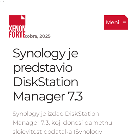
``
Meni
8. Oktobra, 2025
Synology je
predstavio
DiskStation
Manager 7.3
Synology je izdao DiskStation
Manager 7.3, koji donosi pametnu
slojevitost podataka (Synology