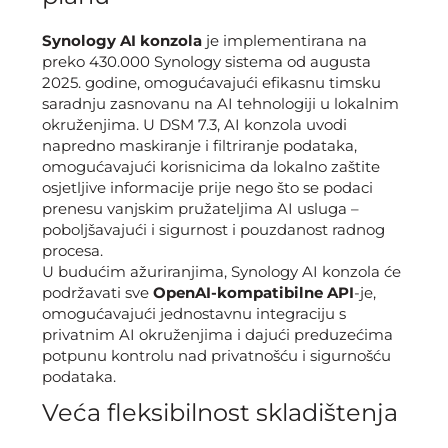
Synology AI konzola
je implementirana na
preko 430.000 Synology sistema od augusta
2025. godine, omogućavajući efikasnu timsku
saradnju zasnovanu na AI tehnologiji u lokalnim
okruženjima. U DSM 7.3, AI konzola uvodi
napredno maskiranje i filtriranje podataka,
omogućavajući korisnicima da lokalno zaštite
osjetljive informacije prije nego što se podaci
prenesu vanjskim pružateljima AI usluga –
poboljšavajući i sigurnost i pouzdanost radnog
procesa.
U budućim ažuriranjima, Synology AI konzola će
podržavati sve
OpenAI-kompatibilne API
-je,
omogućavajući jednostavnu integraciju s
privatnim AI okruženjima i dajući preduzećima
potpunu kontrolu nad privatnošću i sigurnošću
podataka.
Veća fleksibilnost skladištenja