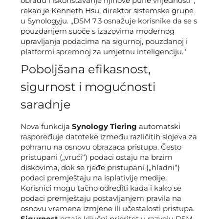
obradu i iskorištavanje njihove pune vrijednosti“,
rekao je Kenneth Hsu, direktor sistemske grupe
u Synologyju. „DSM 7.3 osnažuje korisnike da se s
pouzdanjem suoče s izazovima modernog
upravljanja podacima na sigurnoj, pouzdanoj i
platformi spremnoj za umjetnu inteligenciju.“
Poboljšana efikasnost,
sigurnost i mogućnosti
saradnje
Nova funkcija
Synology Tiering
automatski
raspoređuje datoteke između različitih slojeva za
pohranu na osnovu obrazaca pristupa. Često
pristupani („vrući“) podaci ostaju na brzim
diskovima, dok se rjeđe pristupani („hladni“)
podaci premještaju na isplativije medije.
Korisnici mogu tačno odrediti kada i kako se
podaci premještaju postavljanjem pravila na
osnovu vremena izmjene ili učestalosti pristupa.
Sigurnost
ostaje ključni prioritet u razvoju DSM-