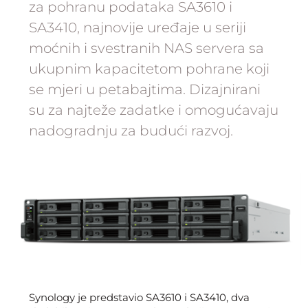
za pohranu podataka SA3610 i
SA3410, najnovije uređaje u seriji
moćnih i svestranih NAS servera sa
ukupnim kapacitetom pohrane koji
se mjeri u petabajtima. Dizajnirani
su za najteže zadatke i omogućavaju
nadogradnju za budući razvoj.
Synology je predstavio SA3610 i SA3410, dva