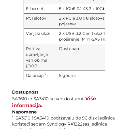
Ethernet​
5 x 1GbE RJ-45 2 x 10GbE RJ-45
PCI slotovi
2 x PCIe 3.0 x 8 slotova, x 8
pojaseva
Vanjski ulazi
2 x USB 3.2 Gen 1 ulaz 1 x port za
proširenje (Mini-SAS HD)
Port za
Dostupan
upravljanje
van obima
(OOB).
7
Garancija
>
5 godina
Dostupnost
Više
SA3610 in SA3410 su već dostupni.
informacija.
Napomene
1. SA3610 i SA3410 podržavaju do 96 disk jedinica
koristeći sedam Synology RX1222sas jedinica