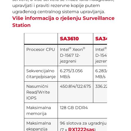
upravljati i praviti rezervne kopije putem
ugrađenog centralnog sistema upravljanja.
Više informacija o rješenju Surveillance
Station
SA3610
SA3410
®
®
®
®
Procesor CPU
Intel
Xeon
Intel
Xeon
D-1567 12-
D-1541 8-
jezgreni
jezreni
Sekvencijalno
6.275/3.056
6.283/3.023
čitanje/pisanje
MB/s
MB/s
Nasumični
450.814/122.675
336.224/116.518
Read/Write
IOPS
Maksimalna
128 GB DDR4
memorija
Maksimalna
96 slotova za ugradnju diskova
ekspanzija
RX1222sas
(7 x
)