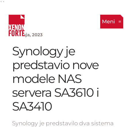
``
Meni
18. Maja, 2023
Synology je
predstavio nove
modele NAS
servera SA3610 i
SA3410
Synology je predstavilo dva sistema