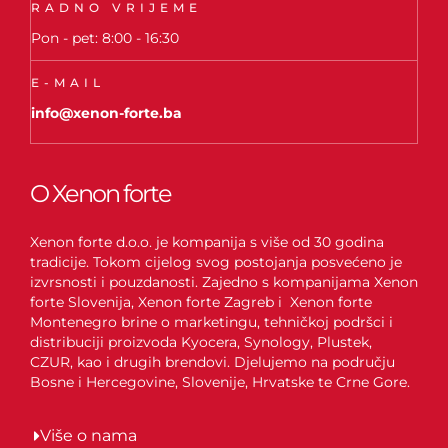
RADNO VRIJEME
Pon - pet: 8:00 - 16:30
E-MAIL
info@xenon-forte.ba
O Xenon forte
Xenon forte d.o.o. je kompanija s više od 30 godina
tradicije. Tokom cijelog svog postojanja posvećeno je
izvrsnosti i pouzdanosti. Zajedno s kompanijama Xenon
forte Slovenija, Xenon forte Zagreb i Xenon forte
Montenegro brine o marketingu, tehničkoj podršci i
distribuciji proizvoda Kyocera, Synology, Plustek,
CZUR, kao i drugih brendovi. Djelujemo na području
Bosne i Hercegovine, Slovenije, Hrvatske te Crne Gore.
Više o nama