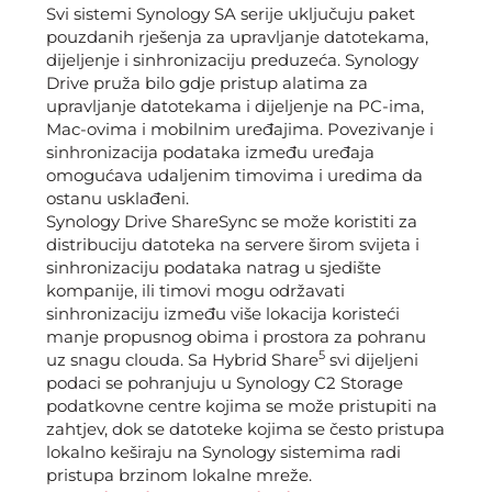
Svi sistemi Synology SA serije uključuju paket
pouzdanih rješenja za upravljanje datotekama,
dijeljenje i sinhronizaciju preduzeća. Synology
Drive pruža bilo gdje pristup alatima za
upravljanje datotekama i dijeljenje na PC-ima,
Mac-ovima i mobilnim uređajima. Povezivanje i
sinhronizacija podataka između uređaja
omogućava udaljenim timovima i uredima da
ostanu usklađeni.
Synology Drive ShareSync se može koristiti za
distribuciju datoteka na servere širom svijeta i
sinhronizaciju podataka natrag u sjedište
kompanije, ili timovi mogu održavati
sinhronizaciju između više lokacija koristeći
manje propusnog obima i prostora za pohranu
5
uz snagu clouda. Sa Hybrid Share
s
vi dijeljeni
podaci se pohranjuju u Synology C2 Storage
podatkovne centre kojima se može pristupiti na
zahtjev, dok se datoteke kojima se često pristupa
lokalno keširaju na Synology sistemima radi
pristupa brzinom lokalne mreže.