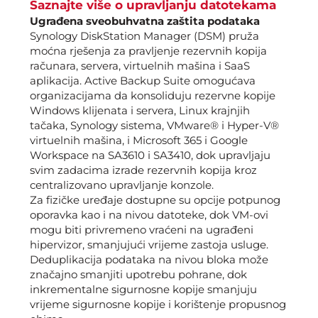
Saznajte više o upravljanju datotekama
Ugrađena sveobuhvatna zaštita podataka
Synology DiskStation Manager (DSM) pruža
moćna rješenja za pravljenje rezervnih kopija
računara, servera, virtuelnih mašina i SaaS
aplikacija. Active Backup Suite omogućava
organizacijama da konsoliduju rezervne kopije
Windows klijenata i servera, Linux krajnjih
tačaka, Synology sistema, VMware® i Hyper-V®
virtuelnih mašina, i Microsoft 365 i Google
Workspace na SA3610 i SA3410, dok upravljaju
svim zadacima izrade rezervnih kopija kroz
centralizovano upravljanje konzole.
Za fizičke uređaje dostupne su opcije potpunog
oporavka kao i na nivou datoteke, dok VM-ovi
mogu biti privremeno vraćeni na ugrađeni
hipervizor, smanjujući vrijeme zastoja usluge.
Deduplikacija podataka na nivou bloka može
značajno smanjiti upotrebu pohrane, dok
inkrementalne sigurnosne kopije smanjuju
vrijeme sigurnosne kopije i korištenje propusnog