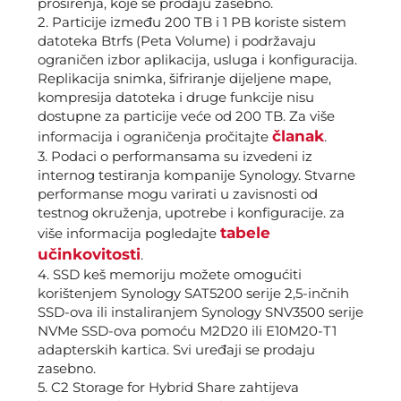
proširenja, koje se prodaju zasebno.
2. P
articije između 200 TB i 1 PB koriste sistem
datoteka Btrfs (Peta Volume) i podržavaju
ograničen izbor aplikacija, usluga i konfiguracija.
Replikacija snimka, šifriranje dijeljene mape,
kompresija datoteka i druge funkcije nisu
dostupne za particije veće od 200 TB. Za više
članak
informacija i ograničenja pročitajte
.
3.
Podaci o performansama su izvedeni iz
internog testiranja kompanije Synology. Stvarne
performanse mogu varirati u zavisnosti od
testnog okruženja, upotrebe i konfiguracije. za
tabele
više informacija pogledajte
učinkovitosti
.
4. SSD keš memoriju možete omogućiti
korištenjem Synology SAT5200 serije 2,5-inčnih
SSD-ova ili instaliranjem Synology SNV3500 serije
NVMe SSD-ova pomoću M2D20 ili E10M20-T1
adapterskih kartica. Svi uređaji se prodaju
zasebno.
5. C2 Storage for Hybrid Share zahtijeva