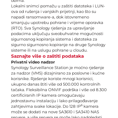
obima.
Lokalni snimci pomažu u zaštiti datoteka i LUN-
ova od rušenja i vanjskih prijetnji, kao što su
napadi ransomware-a, dok istovremeno
smanjuju upotrebu pohrane i vrijeme oporavka
(RTO). Sva Synology rješenja za upravljanje
podacima uključuju sveobuhvatne mogućnosti
sigurnosnog kopiranja sistema i datoteka za
sigurno sigurnosno kopiranje na druge Synology
sisteme ili na uslugu pohrane u cloudu.
Saznajte više o zaštiti podataka
Privatni video nadzor
Synology Surveillance Station je moćno rješenje
za nadzor (VMS) dizajnirano za poslovne i kućne
korisnike. Rješenje koriste mnogi korisnici,
ukupno danas štiti više od 500.000 kontrolnih
tačaka. Fleksibilna ONVIF podrška i više od 8.300
certificiranih IP kamera omogućavaju
jednostavnu instalaciju i lako prilagođavanje
6
zahtjevima svake lokacije. Do 128 IP
kamera
može se dodati na nove SA3610 i SA3410 NAS
servere, a više servera se može lako nadgledati,