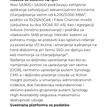
Novi SA3610 i SA3410 podržavaju zahtjevne
aplikacije zahvaljujući sekvencijalnim brzinama
3
čitanja/pisanja većim od 6.200/3.000 MB/s
,
podršci za 10/25/40GbE i Fibre Channel mreže
(uključena su dva 10GbE RJ-45), kao i agregaciji
linkova (mrežno povezivanje) i podrška za
višekanalni SMB pristup. Hibridni sistemi za
pohranu mogu se postaviti kao isplativo rešenje
za povećanje I/O brzine i smanjenje kašnjenja na
hard diskovima, pri čemu SSD-ovi djeluju kao
4
keš memorija za čitanje/pisanje
.
Rješenja za daljinsko upravljanje kao što su
namjenski portovi za upravljanje van obima
(OOB), centralno upravljanje putem Synology
CMS-a i daljinsko praćenje clouda uz Active
Insight pomažu u smanjenju administrativnih
troškova, dok hardverska redundantnost i
aktivno-pasivno grupiranje putem Synology
High Availability osigurava maksimalnu
dostupnost usluge.
Svestrana platforma za podatke