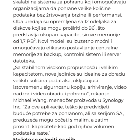
skalabilna sistema za pohranu koji omogućavaju
organizacijama da pohrane velike količine
podataka bez žrtvovanja brzine ili performansi.
Oba uređaja su opremljena sa 12 odeljaka za
1
diskove koji se mogu proširiti do 96
,
što
predstavlja ukupan kapacitet sirove memorije
2
od 1,7
PB
.
Novi modeli su izuzetno moćni i
omogućavaju efikasno postavljanje centralne
memorije za backup, kontrolni sistem ili server
datoteka.
„Sa stabilnom visokom propusnošću i velikim
kapacitetom, nove jedinice su idealne za obradu
velikih količina podataka, uključujući
istovremenu sigurnosnu kopiju, arhiviranje, video
nadzor i video obradu i pohranu“, rekao je
Michael Wang, menadžer proizvoda u Synology
Inc. “Za ove aplikacije, teško je predvidjeti
buduće potrebe za pohranom, ali sa serijom SA,
preduzeća mogu početi s malim, a zatim
proširiti kapacitete kad god njihov volumen
podataka raste.”
Možete se osloniti na njih