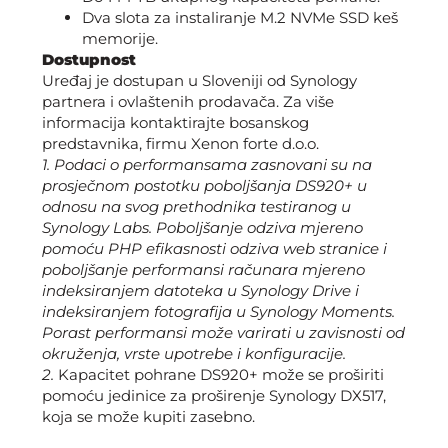
Dva slota za instaliranje M.2 NVMe SSD keš
memorije.
Dostupnost
Uređaj je dostupan u Sloveniji od Synology
partnera i ovlaštenih prodavača. Za više
informacija kontaktirajte bosanskog
predstavnika, firmu Xenon forte d.o.o.
1.
Podaci o performansama zasnovani su na
prosječnom postotku poboljšanja DS920+ u
odnosu na svog prethodnika testiranog u
Synology Labs. Poboljšanje odziva mjereno
pomoću PHP efikasnosti odziva web stranice i
poboljšanje performansi računara mjereno
indeksiranjem datoteka u Synology Drive i
indeksiranjem fotografija u Synology Moments.
Porast performansi može varirati u zavisnosti od
okruženja, vrste upotrebe i konfiguracije.
2.
Kapacitet pohrane DS920+ može se proširiti
pomoću jedinice za proširenje Synology DX517,
koja se može kupiti zasebno.