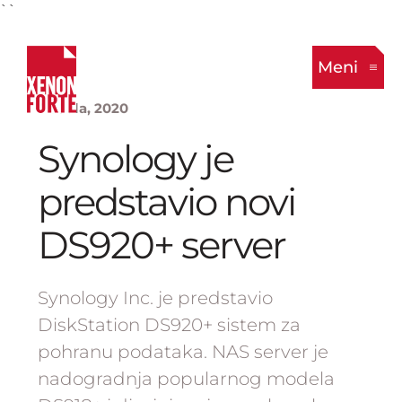
``
Meni
21. Jula, 2020
Synology je
predstavio novi
DS920+ server
Synology Inc. je predstavio
DiskStation DS920+ sistem za
pohranu podataka. NAS server je
nadogradnja popularnog modela