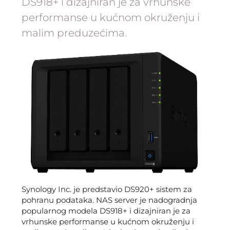
DS918+ i dizajniran je za vrhunske
performanse u kućnom okruženju i
malim preduzećima.
Synology Inc. je predstavio DS920+ sistem za
pohranu podataka. NAS server je nadogradnja
popularnog modela DS918+ i dizajniran je za
vrhunske performanse u kućnom okruženju i