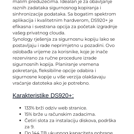
malim preduzećima. Idealan je za obavljanje
raznih zadataka sigurnosnog kopiranja i
sinhronizacije podataka. Sa bogatim spektrom
aplikacija i kvalitetnim hardverom, DS920+ je
efikasna i svestrana opcija za početak izgradnje
vašeg privatnog clouda.
Synology rješenja za sigurnosnu kopiju lako se
postavljaju i rade neprimjetno u pozadini. Ovo
oslobađa vrijeme za korisnike, koje je inače
rezervirano za ručne procedure izrade
sigurnosnih kopija. Planiranje vremena
pokretanja, fleksibilne opcije odabira i
sigurnosne kopije u više verzija olakšavaju
vraćanje datoteka ako je potrebno.
Karakteristike DS920+:
133% brži odziv web stranice.
15% brže u računskim zadacima.
Četiri slota za instalaciju diskova, podrška
za 9.
Do 144 TB ukupnog kapaciteta pohrane.