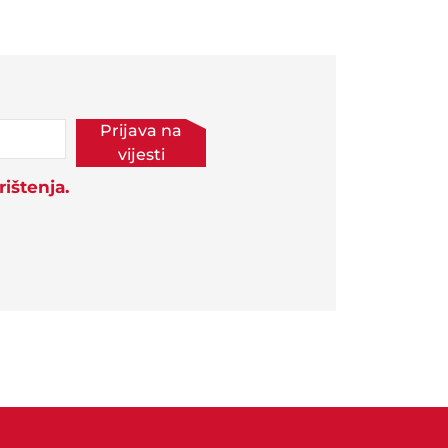
Prijava na
vijesti
ištenja.