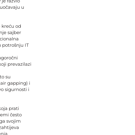
 je razvio
suočavaju u
e kreću od
nje sajber
icionalna
u potrošnju IT
ugoročni
oji prevazilazi
to su
ir gapping) i
o sigurnosti i
oja prati
temi često
 ga svojim
zahtijeva
nja.