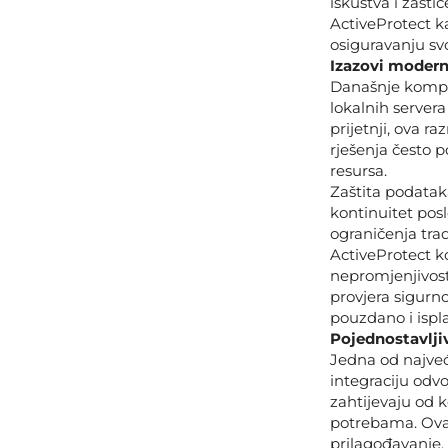
iskustva i zašti
ActiveProtect k
osiguravanju sv
Izazovi modern
Današnje kompan
lokalnih servera
prijetnji, ova r
rješenja često p
resursa.
Zaštita podatak
kontinuitet posl
ograničenja tra
ActiveProtect ko
nepromjenjivost
provjera sigurno
pouzdano i ispla
Pojednostavlji
Jedna od najveći
integraciju odvo
zahtijevaju od 
potrebama. Ovaj
prilagođavanje, 