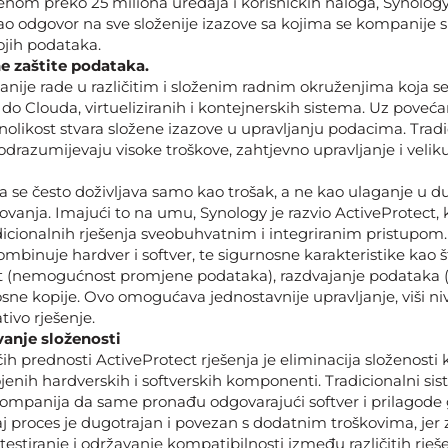
ćenom preko 25 miliona uređaja i korisničkih naloga, Synology
ao odgovor na sve složenije izazove sa kojima se kompanije 
ojih podataka.
e zaštite podataka.
ije rade u različitim i složenim radnim okruženjima koja s
 do Clouda, virtueliziranih i kontejnerskih sistema. Uz poveća
aznolikost stvara složene izazove u upravljanju podacima. Trad
odrazumijevaju visoke troškove, zahtjevno upravljanje i velik
a se često doživljava samo kao trošak, a ne kao ulaganje u d
ovanja. Imajući to na umu, Synology je razvio ActiveProtect, k
dicionalnih rješenja sveobuhvatnim i integriranim pristupom.
mbinuje hardver i softver, te sigurnosne karakteristike kao š
 (nemogućnost promjene podataka), razdvajanje podataka (a
sne kopije. Ovo omogućava jednostavnije upravljanje, viši niv
tivo rješenje.
vanje složenosti
h prednosti ActiveProtect rješenja je eliminacija složenosti k
jenih hardverskih i softverskih komponenti. Tradicionalni sis
kompanija da same pronađu odgovarajući softver i prilagode
 proces je dugotrajan i povezan s dodatnim troškovima, jer 
testiranje i održavanje kompatibilnosti između različitih rješe