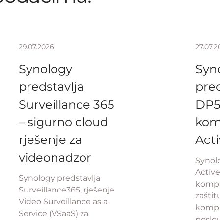
29.07.2026
27.07.2
Synology
Syn
predstavlja
pred
Surveillance 365
DP5
– sigurno cloud
kom
rješenje za
Act
videonadzor
Synolo
Activ
Synology predstavlja
kompa
Surveillance365, rješenje
zaštit
Video Surveillance as a
kompa
Service (VSaaS) za
poslo