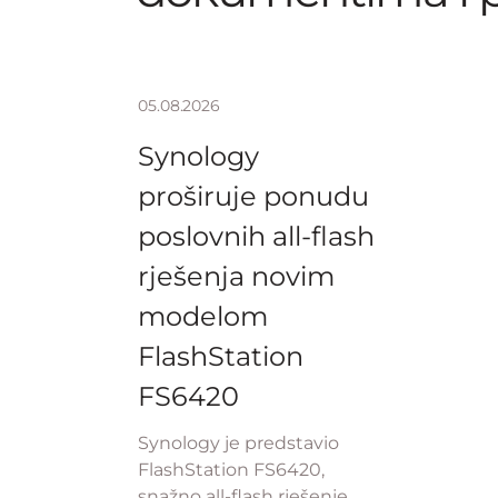
05.08.2026
Synology
proširuje ponudu
poslovnih all-flash
rješenja novim
modelom
FlashStation
FS6420
Synology je predstavio
FlashStation FS6420,
snažno all-flash rješenje