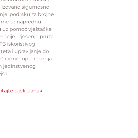
alizovano sigurnosno
nje, podršku za brojne
orme te naprednu
tu uz pomoć vještačke
gencije. Rješenje pruža
TB iskoristivog
teta i upravljanje do
00 radnih opterećenja
 jedinstvenog
jsa.
itajte cijeli članak