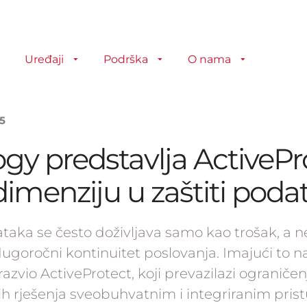
Uređaji
Podrška
O nama
25
gy predstavlja ActivePr
imenziju u zaštiti poda
taka se često doživljava samo kao trošak, a n
ugoročni kontinuitet poslovanja. Imajući to 
razvio ActiveProtect, koji prevazilazi ograničen
ih rješenja sveobuhvatnim i integriranim pri