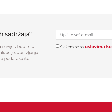
ih sadržaja?
u i uvijek budite u
uslovima kor
Slažem se sa
izacije, upravljanja
e podataka itd.