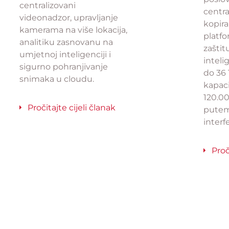
centralizovani
centr
videonadzor, upravljanje
kopira
kamerama na više lokacija,
platf
analitiku zasnovanu na
zašti
umjetnoj inteligenciji i
inteli
sigurno pohranjivanje
do 36 
snimaka u cloudu.
kapaci
120.0
Pročitajte cijeli članak
putem
interfe
Proč