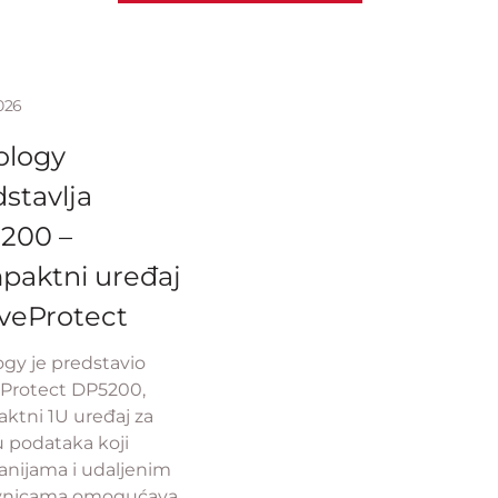
026
ology
stavlja
200 –
paktni uređaj
iveProtect
gy je predstavio
eProtect DP5200,
ktni 1U uređaj za
u podataka koji
nijama i udaljenim
vnicama omogućava