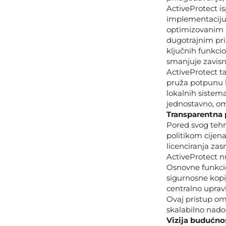
ActiveProtect i
implementaciju 
optimizovanim p
dugotrajnim pri
ključnih funkci
smanjuje zavisno
ActiveProtect ta
pruža potpunu k
lokalnih sistema
jednostavno, om
Transparentna p
Pored svog teh
politikom cijen
licenciranja zas
ActiveProtect n
Osnovne funkcio
sigurnosne kopi
centralno upravlj
Ovaj pristup om
skalabilno nado
Vizija budućno