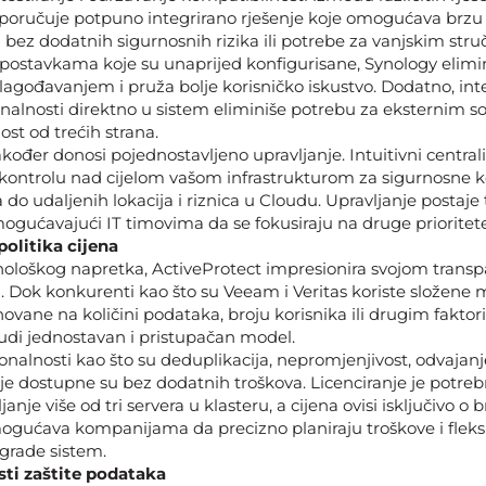
sporučuje potpuno integrirano rješenje koje omogućava brzu
bez dodatnih sigurnosnih rizika ili potrebe za vanjskim stru
ostavkama koje su unaprijed konfigurisane, Synology elimi
lagođavanjem i pruža bolje korisničko iskustvo. Dodatno, inte
onalnosti direktno u sistem eliminiše potrebu za eksternim s
st od trećih strana.
kođer donosi pojednostavljeno upravljanje. Intuitivni centrali
ontrolu nad cijelom vašom infrastrukturom za sigurnosne ko
 do udaljenih lokacija i riznica u Cloudu. Upravljanje postaje
ogućavajući IT timovima da se fokusiraju na druge prioritete
olitika cijena
nološkog napretka, ActiveProtect impresionira svojom tran
a. Dok konkurenti kao što su Veeam i Veritas koriste složene
novane na količini podataka, broju korisnika ili drugim faktor
udi jednostavan i pristupačan model.
nalnosti kao što su deduplikacija, nepromjenjivost, odvajanj
je dostupne su bez dodatnih troškova. Licenciranje je potre
anje više od tri servera u klasteru, a cijena ovisi isključivo o b
ogućava kompanijama da precizno planiraju troškove i fleksi
grade sistem.
sti zaštite podataka