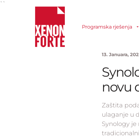
``
Programska rješenja
13. Januara, 20
Synolo
novu d
Zaštita poda
ulaganje u d
Synology je 
tradicionaln