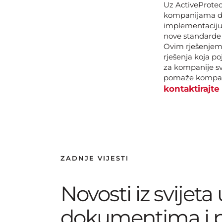
Uz ActiveProtec
kompanijama da 
implementaciju,
nove standarde u
Ovim rješenjem 
rješenja koja p
za kompanije svi
pomaže kompani
kontaktirajte
ZADNJE VIJESTI
Novosti iz svijeta
dokumentima i 