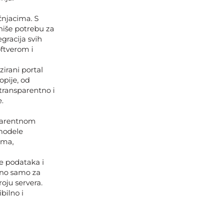
čnjacima. S
niše potrebu za
gracija svih
oftverom i
zirani portal
pije, od
 transparentno i
.
sparentnom
 modele
ima,
e podataka i
bno samo za
roju servera.
bilno i