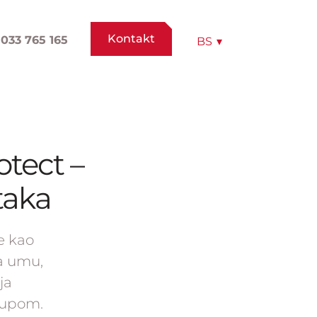
Kontakt
033 765 165
BS
▾
otect –
taka
e kao
na umu,
ja
stupom.