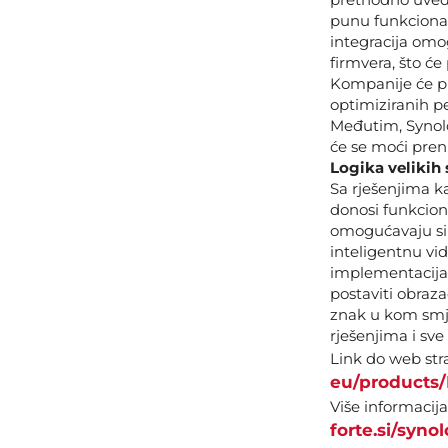
punu funkcional
integracija omog
firmvera, što će
Kompanije će pr
optimiziranih p
Međutim, Synolog
će se moći pren
Logika velikih
Sa rješenjima ka
donosi funkcion
omogućavaju sinh
inteligentnu vid
implementacija 
postaviti obraza
znak u kom smje
rješenjima i sve
Link do web str
eu/products
Više informacij
forte.si/synol