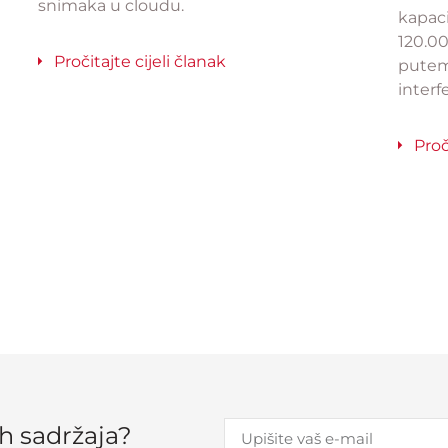
snimaka u cloudu.
kapaci
120.0
Pročitajte cijeli članak
putem
interfe
Proč
ih sadržaja?