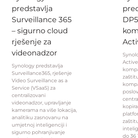
predstavlja
pred
Surveillance 365
DP5
– sigurno cloud
kom
rješenje za
Act
videonadzor
Synolo
Activ
Synology predstavlja
kompa
Surveillance365, rješenje
zaštit
Video Surveillance as a
kompa
Service (VSaaS) za
poslo
centralizovani
centr
videonadzor, upravljanje
kopira
kamerama na više lokacija,
platf
analitiku zasnovanu na
zašti
umjetnoj inteligenciji i
inteli
sigurno pohranjivanje
do 36 