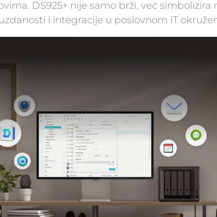
vima. DS925+ nije samo brži, već simbolizira 
uzdanosti i integracije u poslovnom IT okružen