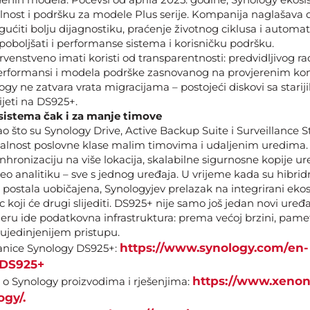
nost i podršku za modele Plus serije. Kompanija naglašava d
ućiti bolju dijagnostiku, praćenje životnog ciklusa i automa
 poboljšati i performanse sistema i korisničku podršku.
venstveno imati koristi od transparentnosti: predvidljivog ra
erformansi i modela podrške zasnovanog na provjerenim kon
y ne zatvara vrata migracijama – postojeći diskovi sa stariji
ijeti na DS925+.
 sistema čak i za manje timove
o što su Synology Drive, Active Backup Suite i Surveillance 
alnost poslovne klase malim timovima i udaljenim uredima. 
ronizaciju na više lokacija, skalabilne sigurnosne kopije ure
eo analitiku – sve s jednog uređaja. U vrijeme kada su hibrid
postala uobičajena, Synologyjev prelazak na integrirani ek
c koji će drugi slijediti. DS925+ nije samo još jedan novi uređa
ru ide podatkovna infrastruktura: prema većoj brzini, pame
 ujedinjenijem pristupu.
https://www.synology.com/en-
anice Synology DS925+:
/DS925+
https://www.xenon
a o Synology proizvodima i rješenjima:
ogy/.