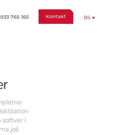
Kontakt
033 765 165
BS
▾
er
ompletno
iskStation
softver i
ema još