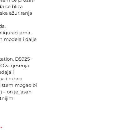
a će bliža
tska ažuriranja
da,
figuracijama.
h modela i dalje
Station, DS925+
Ova rješenja
đaja i
na i rubna
osistem mogao bi
j – on je jasan
tnijim
-