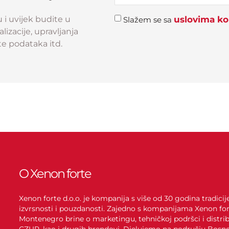
u i uvijek budite u
uslovima kor
Slažem se sa
izacije, upravljanja
e podataka itd.
O Xenon forte
Xenon forte d.o.o. je kompanija s više od 30 godina tradici
izvrsnosti i pouzdanosti. Zajedno s kompanijama Xenon for
Montenegro brine o marketingu, tehničkoj podršci i distrib