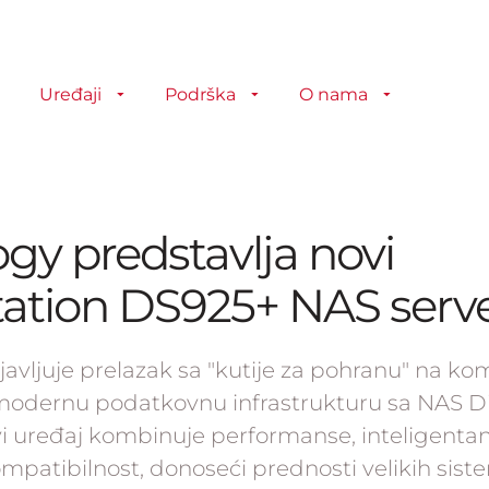
Uređaji
Podrška
O nama
gy predstavlja novi
tation DS925+ NAS serv
avljuje prelazak sa "kutije za pohranu" na k
 modernu podatkovnu infrastrukturu sa NAS D
i uređaj kombinuje performanse, inteligentan 
mpatibilnost, donoseći prednosti velikih sist