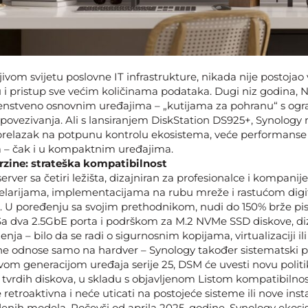
vom svijetu poslovne IT infrastrukture, nikada nije postojao v
u i pristup sve većim količinama podataka. Dugi niz godina, N
venstveno osnovnim uređajima – „kutijama za pohranu“ s og
vezivanja. Ali s lansiranjem DiskStation DS925+, Synology n
prelazak na potpunu kontrolu ekosistema, veće performanse
a – čak i u kompaktnim uređajima.
rzine: strateška kompatibilnost
rver sa četiri ležišta, dizajniran za profesionalce i kompanije
elarijama, implementacijama na rubu mreže i rastućom dig
. U poređenju sa svojim prethodnikom, nudi do 150% brže pis
Sa dva 2.5GbE porta i podrškom za M.2 NVMe SSD diskove, diz
nja – bilo da se radi o sigurnosnim kopijama, virtualizaciji il
e ne odnose samo na hardver – Synology također sistematski p
vom generacijom uređaja serije 25, DSM će uvesti novu polit
 tvrdih diskova, u skladu s objavljenom Listom kompatibilnos
e retroaktivna i neće uticati na postojeće sisteme ili nove inst
nih modela. Počevši od aprila 2025. godine, Synology ekosi