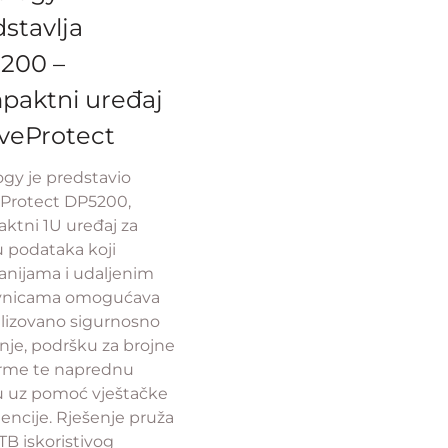
stavlja
200 –
paktni uređaj
iveProtect
gy je predstavio
eProtect DP5200,
ktni 1U uređaj za
u podataka koji
nijama i udaljenim
vnicama omogućava
alizovano sigurnosno
nje, podršku za brojne
orme te naprednu
tu uz pomoć vještačke
gencije. Rješenje pruža
TB iskoristivog