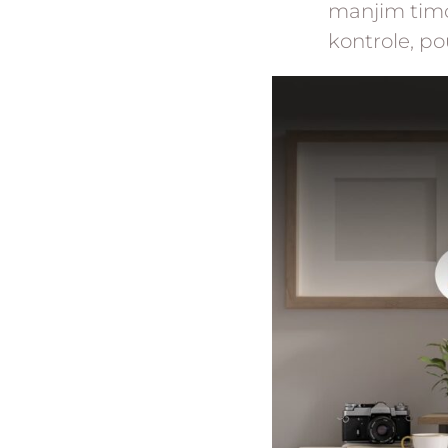
manjim timo
kontrole, po