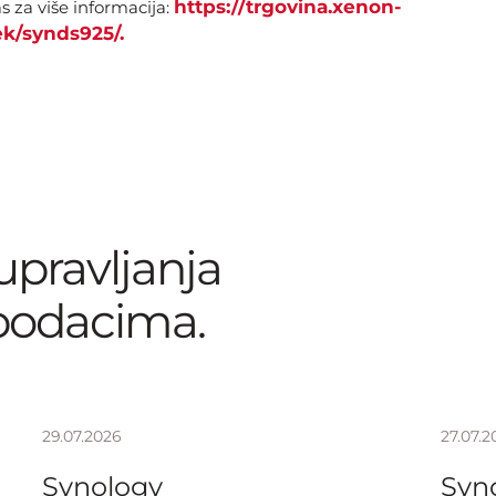
https://trgovina.xenon-
s za više informacija:
lek/synds925/.
 upravljanja
podacima.
29.07.2026
27.07.2
Synology
Syn