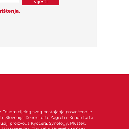
vijesti
ištenja.
je. Tokom cijelog svog postojanja posvećeno je
te Slovenija, Xenon forte Zagreb i Xenon forte
uciji proizvoda Kyocera, Synology, Plustek,