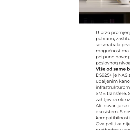
U brzo promjenji
pohranu, zaštit
se smatrala pr
mogućnostima po
potpuno novo: 
poslovnog nivo
Više od same b
DS925+ je NAS se
udaljenim kanc
infrastrukturom
SMB transfere. 
zahtjevna okruže
Ali inovacije s
ekosistem. S no
kompatibilnosti
Ova politika nij
prethodno uvede