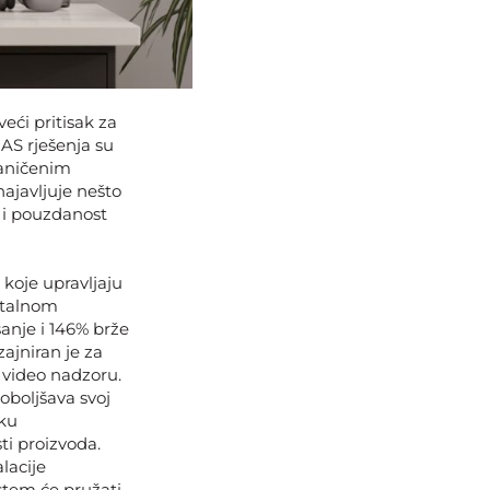
eći pritisak za
AS rješenja su
raničenim
ajavljuje nešto
 i pouzdanost
 koje upravljaju
italnom
anje i 146% brže
ajniran je za
i video nadzoru.
oboljšava svoj
iku
ti proizvoda.
alacije
stem će pružati