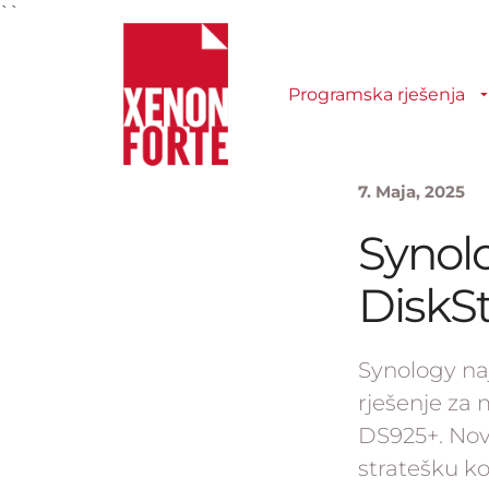
``
Programska rješenja
7. Maja, 2025
Synolo
DiskS
Synology naj
rješenje za
DS925+. Nov
stratešku ko