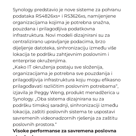
Synology predstavio je nove sisteme za pohranu
podataka RS4826xs+ i RS3626xs, namijenjene
organizacijama kojima je potrebna snažna,
pouzdana i prilagodljiva podatkovna
infrastruktura. Novi modeli dizajnirani su za
centralizirano upravljanje podacima, brzo
dijeljenje datoteka, sinhronizaciju između više
lokacija te podršku zahtjevnim poslovnim i
enterprise okruženjima.
„Kako IT okruženja postaju sve složenija,
organizacijama je potrebna sve pouzdanija i
prilagodljivija infrastruktura koju mogu efikasno
prilagođavati različitim poslovnim potrebama“,
izjavila je Peggy Weng, produkt menadžerica u
Synology. „Oba sistema dizajnirana su za
podršku timskoj saradnji, sinhronizaciji između
lokacija, zaštiti poslovnih sistema te uspostavi
savremenih videonadzornih rješenja za zaštitu
poslovnih prostora.“
Visoke performanse za savremena poslovna