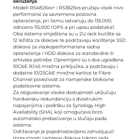
okruženja
Modeli RS4826xs+ i RS3626xs pružaju visok nivo
performansi za savremena poslovna
opterećenja, pri čemu ostvaruju do 135.000,
odnosno 115.000 IOPS-a pri upisu podataka1.
Oba sistema smještena su u 2U rack kućište sa
12 ležišta za diskove te podržavaju korištenje SSD
diskova za visokoperformansna radna
opterećenja i HDD diskova za standardne ili
arhivske potrebe. Opremljeni su s dva ugrađena
10GbE RJ45 mrežna priključka, a podržavaju i
dodatne 10/25GbE mrežne kartice te Fibre
Channel povezivost za namjenske blokovne
podatkovne sisteme.
Za osiguravanje visoke dostupnosti uključuju
hardversku redundanciju s dvostrukim
napajanjima i podršku za Synology High
Availability (SHA), koji omogućava brzo
automatsko prebacivanje u slučaju pada
sistema.
Održavanje je pojednostavljeno zahvaljujući
mogućnosti zamjene diskova tokom rada