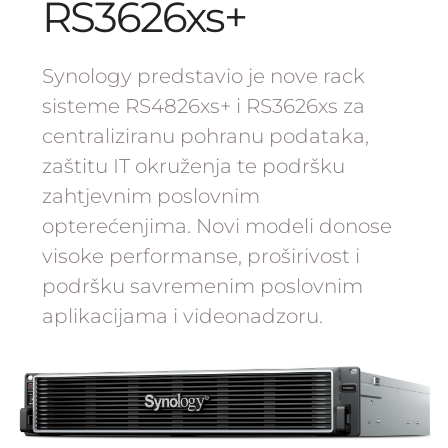
RS3626xs+
Synology predstavio je nove rack
sisteme RS4826xs+ i RS3626xs za
centraliziranu pohranu podataka,
zaštitu IT okruženja te podršku
zahtjevnim poslovnim
opterećenjima. Novi modeli donose
visoke performanse, proširivost i
podršku savremenim poslovnim
aplikacijama i videonadzoru.