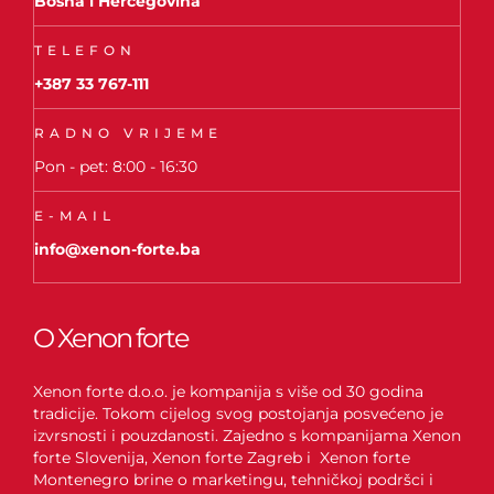
Bosna i Hercegovina
TELEFON
+387 33 767-111
RADNO VRIJEME
Pon - pet: 8:00 - 16:30
E-MAIL
info@xenon-forte.ba
O Xenon forte
Xenon forte d.o.o. je kompanija s više od 30 godina
tradicije. Tokom cijelog svog postojanja posvećeno je
izvrsnosti i pouzdanosti. Zajedno s kompanijama Xenon
forte Slovenija, Xenon forte Zagreb i Xenon forte
Montenegro brine o marketingu, tehničkoj podršci i