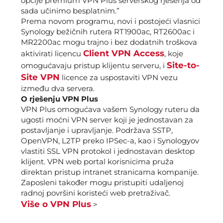
opcije premium VPN Plus serverskog rješenja od
sada učinimo besplatnim.”
Prema novom programu, novi i postojeći vlasnici
Synology bežičnih rutera RT1900ac, RT2600ac i
MR2200ac mogu trajno i bez dodatnih troškova
Client VPN Access
aktivirati licencu
,
koje
Site-to-
omogućavaju pristup klijentu serveru, i
Site VPN
licence za uspostaviti VPN vezu
između dva servera.
O rješenju VPN Plus
VPN Plus omogućava vašem Synology ruteru da
ugosti moćni VPN server koji je jednostavan za
postavljanje i upravljanje. Podržava SSTP,
OpenVPN, L2TP preko IPSec-a, kao i Synologyov
vlastiti SSL VPN protokol i jednostavan desktop
klijent. VPN web portal korisnicima pruža
direktan pristup intranet stranicama kompanije.
Zaposleni također mogu pristupiti udaljenoj
radnoj površini koristeći web pretraživač.
Više o VPN Plus
>