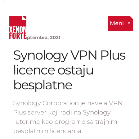
``
Meni
22. Septembra, 2021
Synology VPN Plus
licence ostaju
besplatne
Synology Corporation je navela VPN
Plus server koji radi na Synology
ruterima kao programe sa trajnim
besplatnim licencama.