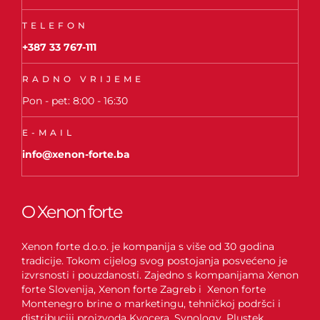
TELEFON
+387 33 767-111
RADNO VRIJEME
Pon - pet: 8:00 - 16:30
E-MAIL
info@xenon-forte.ba
O Xenon forte
Xenon forte d.o.o. je kompanija s više od 30 godina
tradicije. Tokom cijelog svog postojanja posvećeno je
izvrsnosti i pouzdanosti. Zajedno s kompanijama Xenon
forte Slovenija, Xenon forte Zagreb i Xenon forte
Montenegro brine o marketingu, tehničkoj podršci i
distribuciji proizvoda Kyocera, Synology, Plustek,