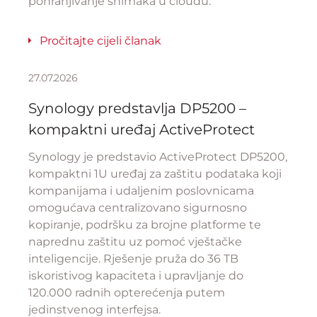
pohranjivanje snimaka u cloudu.
Pročitajte cijeli članak
27.07.2026
Synology predstavlja DP5200 –
kompaktni uređaj ActiveProtect
Synology je predstavio ActiveProtect DP5200,
kompaktni 1U uređaj za zaštitu podataka koji
kompanijama i udaljenim poslovnicama
omogućava centralizovano sigurnosno
kopiranje, podršku za brojne platforme te
naprednu zaštitu uz pomoć vještačke
inteligencije. Rješenje pruža do 36 TB
iskoristivog kapaciteta i upravljanje do
120.000 radnih opterećenja putem
jedinstvenog interfejsa.