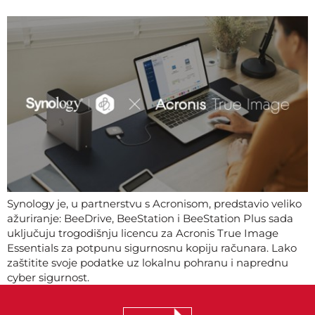
Synology je, u partnerstvu s Acronisom, predstavio veliko
ažuriranje: BeeDrive, BeeStation i BeeStation Plus sada
uključuju trogodišnju licencu za Acronis True Image
Essentials za potpunu sigurnosnu kopiju računara. Lako
zaštitite svoje podatke uz lokalnu pohranu i naprednu
cyber sigurnost.