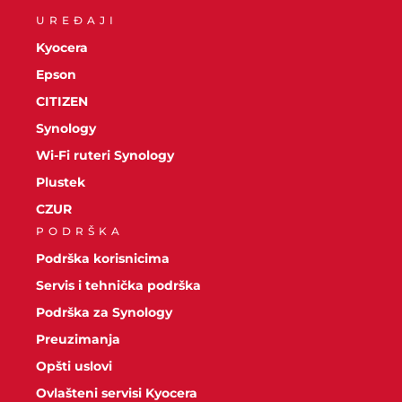
UREĐAJI
Kyocera
Epson
CITIZEN
Synology
Wi-Fi ruteri Synology
Plustek
CZUR
PODRŠKA
Podrška korisnicima
Servis i tehnička podrška
Podrška za Synology
Preuzimanja
Opšti uslovi
Ovlašteni servisi Kyocera