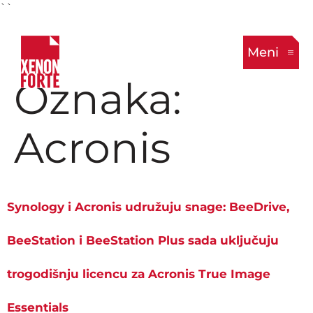
``
Meni
Oznaka:
Acronis
Synology i Acronis udružuju snage: BeeDrive,
BeeStation i BeeStation Plus sada uključuju
trogodišnju licencu za Acronis True Image
Essentials