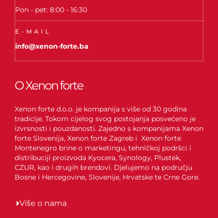
Pon - pet: 8:00 - 16:30
E-MAIL
info@xenon-forte.ba
O Xenon forte
Xenon forte d.o.o. je kompanija s više od 30 godina
tradicije. Tokom cijelog svog postojanja posvećeno je
izvrsnosti i pouzdanosti. Zajedno s kompanijama Xenon
forte Slovenija, Xenon forte Zagreb i Xenon forte
Montenegro brine o marketingu, tehničkoj podršci i
distribuciji proizvoda Kyocera, Synology, Plustek,
CZUR, kao i drugih brendovi. Djelujemo na području
Bosne i Hercegovine, Slovenije, Hrvatske te Crne Gore.
Više o nama