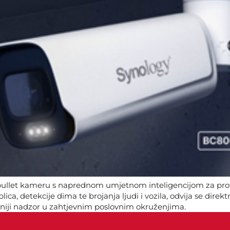
bullet kameru s naprednom umjetnom inteligencijom za prof
ica, detekcije dima te brojanja ljudi i vozila, odvija se direk
asniji nadzor u zahtjevnim poslovnim okruženjima.