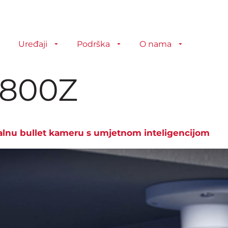
Uređaji
Podrška
O nama
800Z
kalnu bullet kameru s umjetnom inteligencijom