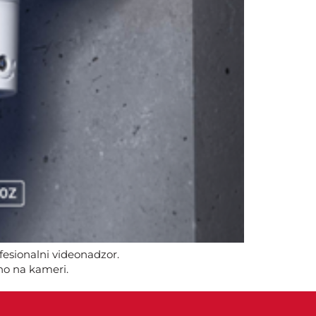
esionalni videonadzor.
tno na kameri.