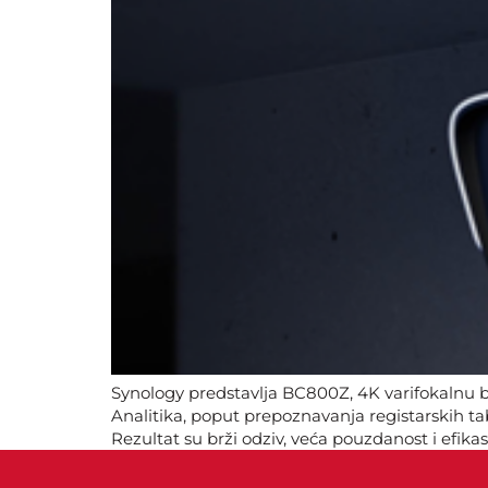
Synology predstavlja BC800Z, 4K varifokalnu 
Analitika, poput prepoznavanja registarskih tabl
Rezultat su brži odziv, veća pouzdanost i efik