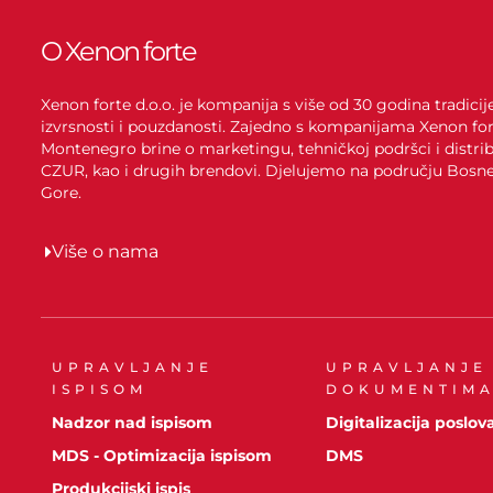
O Xenon forte
Xenon forte d.o.o. je kompanija s više od 30 godina tradici
izvrsnosti i pouzdanosti. Zajedno s kompanijama Xenon for
Montenegro brine o marketingu, tehničkoj podršci i distrib
CZUR, kao i drugih brendovi. Djelujemo na području Bosne 
Gore.
Više o nama
UPRAVLJANJE
UPRAVLJANJE
ISPISOM
DOKUMENTIM
Nadzor nad ispisom
Digitalizacija poslov
MDS - Optimizacija ispisom
DMS
Produkcijski ispis