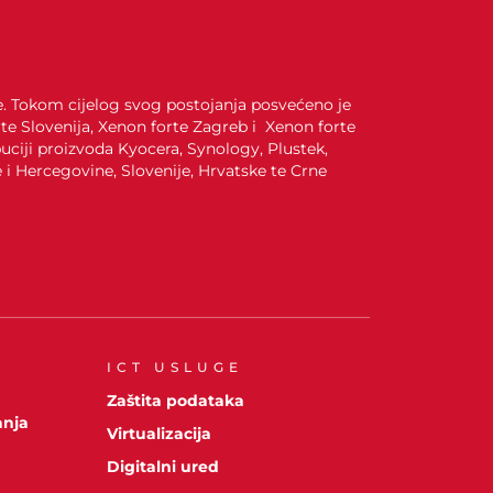
je. Tokom cijelog svog postojanja posvećeno je
te Slovenija, Xenon forte Zagreb i Xenon forte
uciji proizvoda Kyocera, Synology, Plustek,
i Hercegovine, Slovenije, Hrvatske te Crne
ICT USLUGE
A
Zaštita podataka
anja
Virtualizacija
Digitalni ured