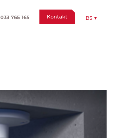
Kontakt
033 765 165
BS
▾