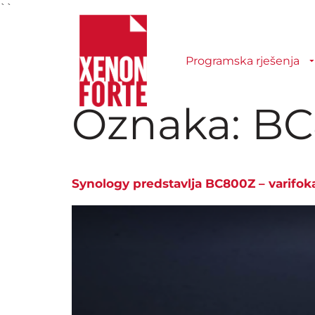
``
Programska rješenja
Oznaka:
BC
Synology predstavlja BC800Z – varifo