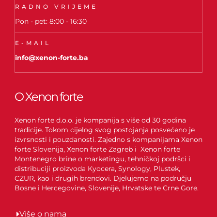
RADNO VRIJEME
Pon - pet: 8:00 - 16:30
E-MAIL
info@xenon-forte.ba
O Xenon forte
Xenon forte d.o.o. je kompanija s više od 30 godina
tradicije. Tokom cijelog svog postojanja posvećeno je
izvrsnosti i pouzdanosti. Zajedno s kompanijama Xenon
forte Slovenija, Xenon forte Zagreb i Xenon forte
Montenegro brine o marketingu, tehničkoj podršci i
distribuciji proizvoda Kyocera, Synology, Plustek,
CZUR, kao i drugih brendovi. Djelujemo na području
Bosne i Hercegovine, Slovenije, Hrvatske te Crne Gore.
Više o nama