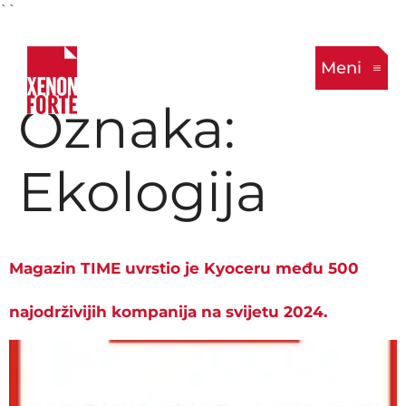
``
Meni
Oznaka:
Ekologija
Magazin TIME uvrstio je Kyoceru među 500
najodrživijih kompanija na svijetu 2024.