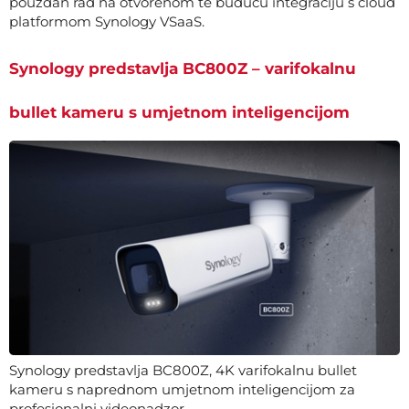
pouzdan rad na otvorenom te buduću integraciju s cloud
platformom Synology VSaaS.
Synology predstavlja BC800Z – varifokalnu
bullet kameru s umjetnom inteligencijom
Synology predstavlja BC800Z, 4K varifokalnu bullet
kameru s naprednom umjetnom inteligencijom za
profesionalni videonadzor.