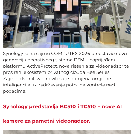
Synology je na sajmu COMPUTEX 2026 predstavio novu
generaciju operativnog sistema DSM, unaprijeđenu
platformu ActiveProtect, nova rješenja za videonadzor te
prošireni ekosistem privatnog clouda Bee Series.
Zajednička nit svih noviteta je primjena umjetne
inteligencije uz zadržavanje potpune kontrole nad
podacima.
Synology predstavlja BC510 i TC510 – nove AI
kamere za pametni videonadzor.