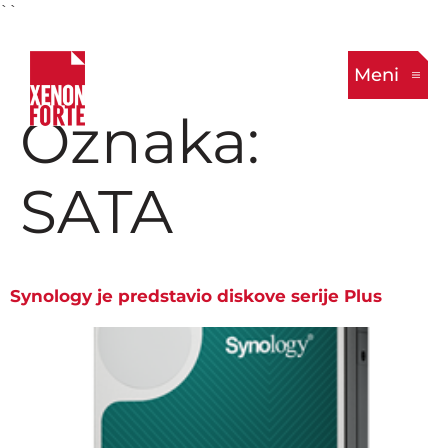
``
Meni
Oznaka:
SATA
Synology je predstavio diskove serije Plus