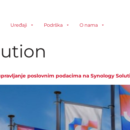
Uređaji
Podrška
O nama
lution
 upravljanje poslovnim podacima na Synology Solu