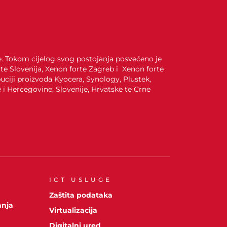
je. Tokom cijelog svog postojanja posvećeno je
te Slovenija, Xenon forte Zagreb i Xenon forte
uciji proizvoda Kyocera, Synology, Plustek,
i Hercegovine, Slovenije, Hrvatske te Crne
ICT USLUGE
A
Zaštita podataka
anja
Virtualizacija
Digitalni ured