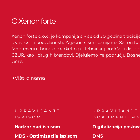
O Xenon forte
Xenon forte d.o.o. je kompanija s više od 30 godina tradici
izvrsnosti i pouzdanosti. Zajedno s kompanijama Xenon for
Montenegro brine o marketingu, tehničkoj podršci i distrib
CZUR, kao i drugih brendovi. Djelujemo na području Bosne 
Gore.
Više o nama
UPRAVLJANJE
UPRAVLJANJE
ISPISOM
DOKUMENTIM
Nadzor nad ispisom
Digitalizacija poslov
MDS - Optimizacija ispisom
DMS