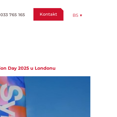
Kontakt
033 765 165
BS
▾
tion Day 2025 u Londonu