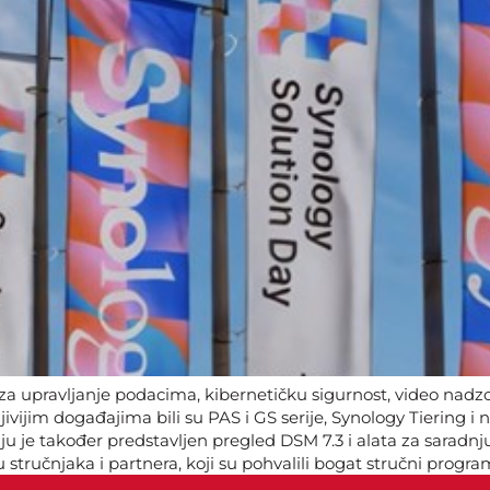
a za upravljanje podacima, kibernetičku sigurnost, video nad
vijim događajima bili su PAS i GS serije, Synology Tiering i
ju je također predstavljen pregled DSM 7.3 i alata za saradn
 stručnjaka i partnera, koji su pohvalili bogat stručni program