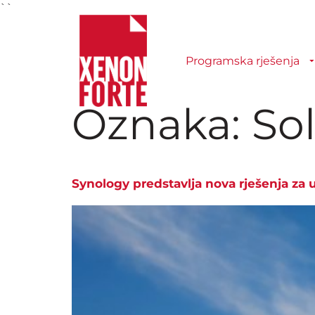
``
Programska rješenja
Oznaka:
So
Synology predstavlja nova rješenja za