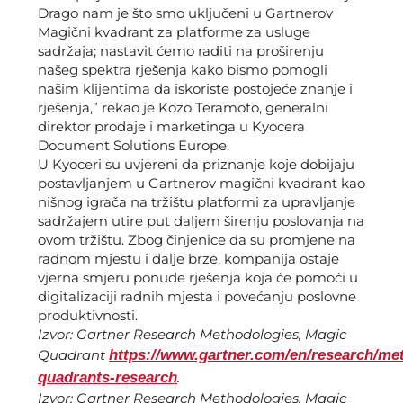
Drago nam je što smo uključeni u Gartnerov
Magični kvadrant za platforme za usluge
sadržaja; nastavit ćemo raditi na proširenju
našeg spektra rješenja kako bismo pomogli
našim klijentima da iskoriste postojeće znanje i
rješenja,” rekao je Kozo Teramoto, generalni
direktor prodaje i marketinga u Kyocera
Document Solutions Europe.
U Kyoceri su uvjereni da priznanje koje dobijaju
postavljanjem u Gartnerov magični kvadrant kao
nišnog igrača na tržištu platformi za upravljanje
sadržajem utire put daljem širenju poslovanja na
ovom tržištu. Zbog činjenice da su promjene na
radnom mjestu i dalje brze, kompanija ostaje
vjerna smjeru ponude rješenja koja će pomoći u
digitalizaciji radnih mjesta i povećanju poslovne
produktivnosti.
Izvor: Gartner Research Methodologies, Magic
Quadrant
https://www.gartner.com/en/research/me
quadrants-research
.
Izvor: Gartner Research Methodologies, Magic