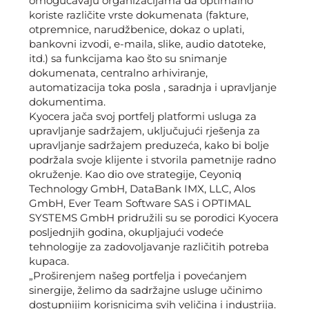
omogućavaju organizacijama da optimalno
koriste različite vrste dokumenata (fakture,
otpremnice, narudžbenice, dokaz o uplati,
bankovni izvodi, e-maila, slike, audio datoteke,
itd.) sa funkcijama kao što su snimanje
dokumenata, centralno arhiviranje,
automatizacija toka posla , saradnja i upravljanje
dokumentima.
Kyocera jača svoj portfelj platformi usluga za
upravljanje sadržajem, uključujući rješenja za
upravljanje sadržajem preduzeća, kako bi bolje
podržala svoje klijente i stvorila pametnije radno
okruženje. Kao dio ove strategije, Ceyoniq
Technology GmbH, DataBank IMX, LLC, Alos
GmbH, Ever Team Software SAS i OPTIMAL
SYSTEMS GmbH pridružili su se porodici Kyocera
posljednjih godina, okupljajući vodeće
tehnologije za zadovoljavanje različitih potreba
kupaca.
„Proširenjem našeg portfelja i povećanjem
sinergije, želimo da sadržajne usluge učinimo
dostupnijim korisnicima svih veličina i industrija.