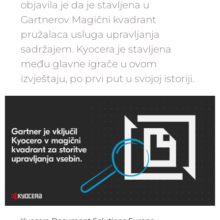
objavila je da je stavljena u
Gartnerov Magični kvadrant
pružalaca usluga upravljanja
sadržajem. Kyocera je stavljena
među glavne igrače u ovom
izvještaju, po prvi put u svojoj istoriji.