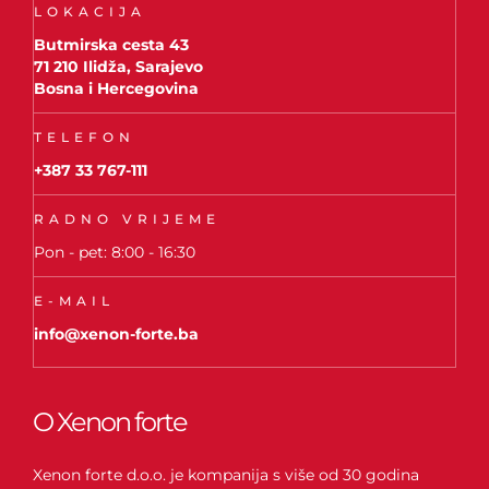
LOKACIJA
Butmirska cesta 43
71 210 Ilidža, Sarajevo
Bosna i Hercegovina
TELEFON
+387 33 767-111
RADNO VRIJEME
Pon - pet: 8:00 - 16:30
E-MAIL
info@xenon-forte.ba
O Xenon forte
Xenon forte d.o.o. je kompanija s više od 30 godina