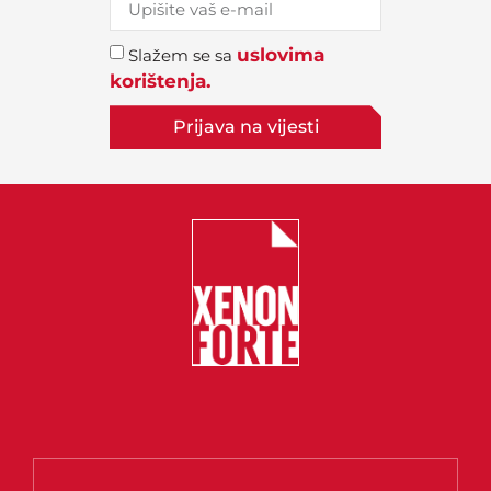
uslovima
Slažem se sa
korištenja.
Prijava na vijesti