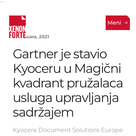
``
Meni
8. Januara, 2021
Gartner je stavio
Kyoceru u Magični
kvadrant pružalaca
usluga upravljanja
sadržajem
Kyocera Document Solutions Europe