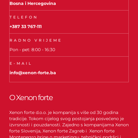
Bosna i Hercegovina
TELEFON
+387 33 767-111
RADNO VRIJEME
Pon - pet: 8:00 - 16:30
E-MAIL
info@xenon-forte.ba
O Xenon forte
Xenon forte d.o.o. je kompanija s više od 30 godina
tradicije. Tokom cijelog svog postojanja posvećeno je
izvrsnosti i pouzdanosti. Zajedno s kompanijama Xenon
forte Slovenija, Xenon forte Zagreb i Xenon forte
Montenegro brine o marketingu, tehničkoj podršci i