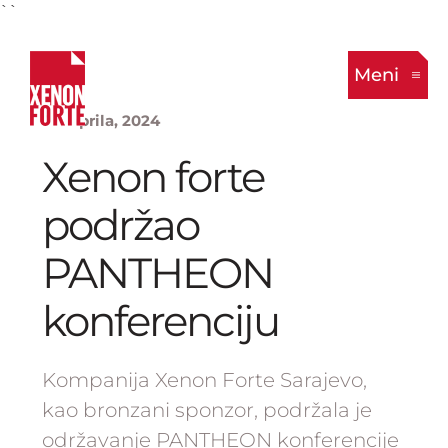
``
Meni
22. Aprila, 2024
Xenon forte
podržao
PANTHEON
konferenciju
Kompanija Xenon Forte Sarajevo,
kao bronzani sponzor, podržala je
održavanje PANTHEON konferencije