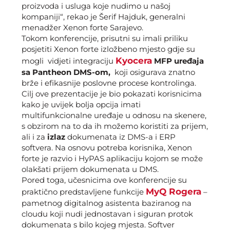
proizvoda i usluga koje nudimo u našoj
kompaniji“, rekao je Šerif Hajduk, generalni
menadžer Xenon forte Sarajevo.
Tokom konferencije, prisutni su imali priliku
posjetiti Xenon forte izložbeno mjesto gdje su
Kyocera
mogli vidjeti integraciju
MFP uređaja
sa Pantheon DMS-om,
koji osigurava znatno
brže i efikasnije poslovne procese kontrolinga.
Cilj ove prezentacije je bio pokazati korisnicima
kako je uvijek bolja opcija imati
multifunkcionalne uređaje u odnosu na skenere,
s obzirom na to da ih možemo koristiti za prijem,
ali i za
izlaz
dokumenata iz DMS-a i ERP
softvera. Na osnovu potreba korisnika, Xenon
forte je razvio i HyPAS aplikaciju kojom se može
olakšati prijem dokumenata u DMS.
Pored toga, učesnicima ove konferencije su
MyQ Rogera
praktično predstavljene funkcije
–
pametnog digitalnog asistenta baziranog na
cloudu koji nudi jednostavan i siguran protok
dokumenata s bilo kojeg mjesta. Softver