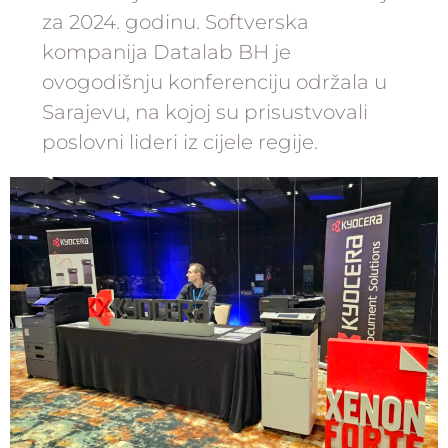
za 2024. godinu. Softverska
kompanija Datalab BH je
ovogodišnju konferenciju održala u
Sarajevu, na kojoj su prisustvovali
poslovni lideri iz cijele regije.