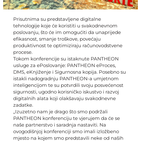
Prisutnima su predstavljene digitalne
tehnologije koje će koristiti u svakodnevnom
poslovanju, što će im omogućiti da unaprijede
efikasnost, smanje troškove, povećaju
produktivnost te optimiziraju računovodstvene
procese.
Tokom konferencije su istaknute PANTHEON
usluge za ePoslovanje: PANTHEON eProces,
DMS, eKnjiženje i Sigurnosna kopija. Posebno su
istakli nadogradnju PANTHEON-a umjetnom
inteligencijom te su potvrdili svoju posvećenost
sigurnosti, ugodno korisničko iskustvo i razvoj
digitalnih alata koji olakšavaju svakodnevne
zadatke.
„Izuzetno nam je drago što smo podržali
PANTHEON konferenciju te vjerujem da će se
naše partnerstvo i saradnja nastaviti. Na
ovogodišnjoj konferenciji smo imali izložbeno
mjesto na kojem smo predstavili neke od naših