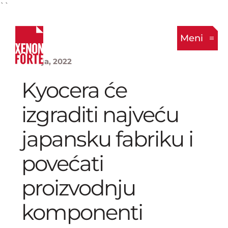
``
Meni
3. Maja, 2022
Kyocera će
izgraditi najveću
japansku fabriku i
povećati
proizvodnju
komponenti