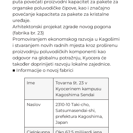
puta povećati proizvodni kapacitet za pakete za
organske poluvodičke čipove, kao i značajno
povećanje kapaciteta za pakete za kristalne
uređaje.
Arhitektonski projekat zgrade novog pogona
(fabrika br. 23)
Promoviranjem ekonomskog razvoja u Kagošimi
i stvaranjem novih radnih mjesta kroz proširenu
proizvodnju poluvodičkih komponenti kao
odgovor na globalnu potražnju, Kyocera će
također doprinijeti razvoju lokalne zajednice.
■ Informacije o novoj fabrici
Ime
Tovarna št. 23 v
Kyocerinem kampusu
Kagoshima Sendai
Naslov
2310-10 Taki-cho,
Satsumasendai-shi,
prefektura Kagoshima,
Japan
Cjelokupna
Oko 62,5 milijardi jena