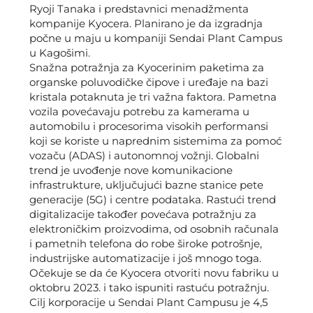
Ryoji Tanaka i predstavnici menadžmenta
kompanije Kyocera. Planirano je da izgradnja
počne u maju u kompaniji Sendai Plant Campus
u Kagošimi.
Snažna potražnja za Kyocerinim paketima za
organske poluvodičke čipove i uređaje na bazi
kristala potaknuta je tri važna faktora. Pametna
vozila povećavaju potrebu za kamerama u
automobilu i procesorima visokih performansi
koji se koriste u naprednim sistemima za pomoć
vozaču (ADAS) i autonomnoj vožnji. Globalni
trend je uvođenje nove komunikacione
infrastrukture, uključujući bazne stanice pete
generacije (5G) i centre podataka. Rastući trend
digitalizacije također povećava potražnju za
elektroničkim proizvodima, od osobnih računala
i pametnih telefona do robe široke potrošnje,
industrijske automatizacije i još mnogo toga.
Očekuje se da će Kyocera otvoriti novu fabriku u
oktobru 2023. i tako ispuniti rastuću potražnju.
Cilj korporacije u Sendai Plant Campusu je 4,5