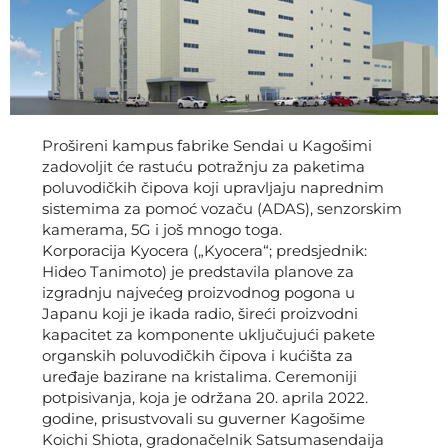
Prošireni kampus fabrike Sendai u Kagošimi
zadovoljit će rastuću potražnju za paketima
poluvodičkih čipova koji upravljaju naprednim
sistemima za pomoć vozaču (ADAS), senzorskim
kamerama, 5G i još mnogo toga.
Korporacija Kyocera („Kyocera“; predsjednik:
Hideo Tanimoto) je predstavila planove za
izgradnju najvećeg proizvodnog pogona u
Japanu koji je ikada radio, šireći proizvodni
kapacitet za komponente uključujući pakete
organskih poluvodičkih čipova i kućišta za
uređaje bazirane na kristalima. Ceremoniji
potpisivanja, koja je održana 20. aprila 2022.
godine, prisustvovali su guverner Kagošime
Koichi Shiota, gradonačelnik Satsumasendaija