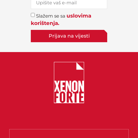
uslovima
Slažem se sa
korištenja.
Prijava na vijesti