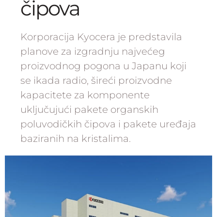
čipova
Korporacija Kyocera je predstavila
planove za izgradnju najvećeg
proizvodnog pogona u Japanu koji
se ikada radio, šireći proizvodne
kapacitete za komponente
uključujući pakete organskih
poluvodičkih čipova i pakete uređaja
baziranih na kristalima.