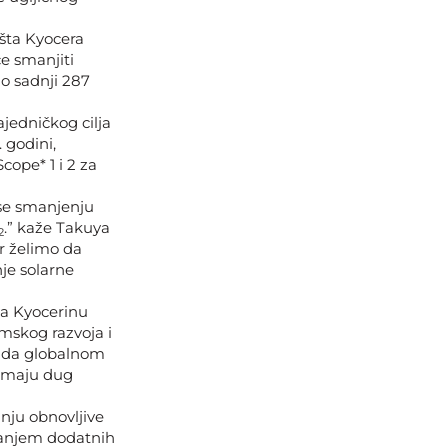
išta Kyocera
e smanjiti
no sadnji 287
jedničkog cilja
 godini,
cope* 1 i 2 za
rse smanjenju
.” kaže Takuya
2
r želimo da
nje solarne
va Kyocerinu
skog razvoja i
je da globalnom
i imaju dug
nju obnovljive
iranjem dodatnih