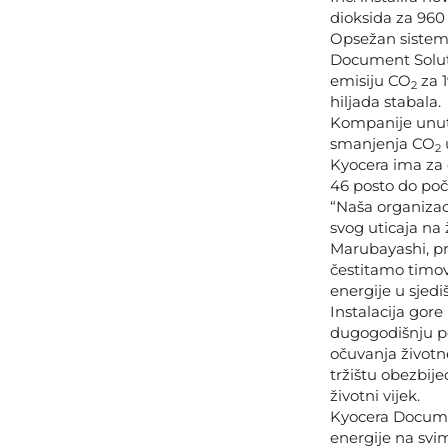
dioksida za 960
Opsežan sistem s
Document Soluti
emisiju CO
za 1
2
hiljada stabala.
Kompanije unuta
smanjenja CO
2
Kyocera ima za c
46 posto do poč
“Naša organizaci
svog uticaja na
Marubayashi, pr
čestitamo timovi
energije u sjed
Instalacija gor
dugogodišnju p
očuvanja životne
tržištu obezbije
životni vijek.
Kyocera Documen
energije na svi