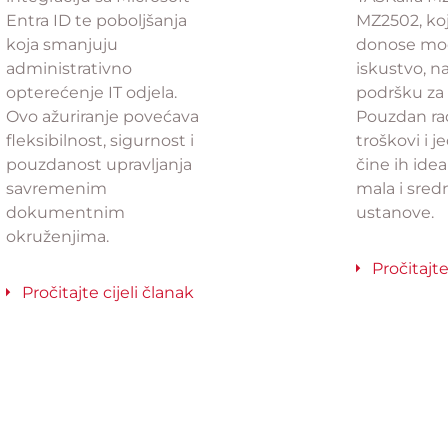
Entra ID te poboljšanja
MZ2502, koj
koja smanjuju
donose mod
administrativno
iskustvo, n
opterećenje IT odjela.
podršku za 
Ovo ažuriranje povećava
Pouzdan rad
fleksibilnost, sigurnost i
troškovi i 
pouzdanost upravljanja
čine ih ide
savremenim
mala i sred
dokumentnim
ustanove.
okruženjima.
Pročitajte
Pročitajte cijeli članak