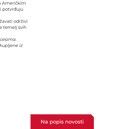
im Američkim
ji potvrđuju
žavati održivi
e temelj svih
ocesima.
 kupljene iz
Na popis novosti