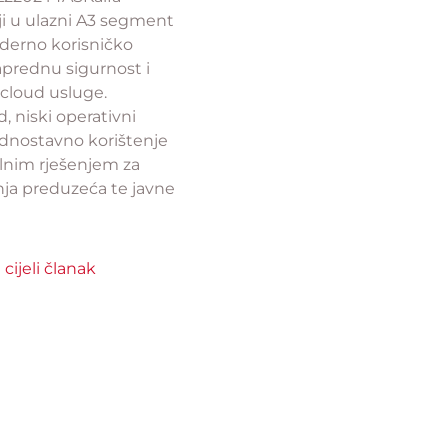
i u ulazni A3 segment
erno korisničko
aprednu sigurnost i
cloud usluge.
, niski operativni
jednostavno korištenje
alnim rješenjem za
nja preduzeća te javne
 cijeli članak