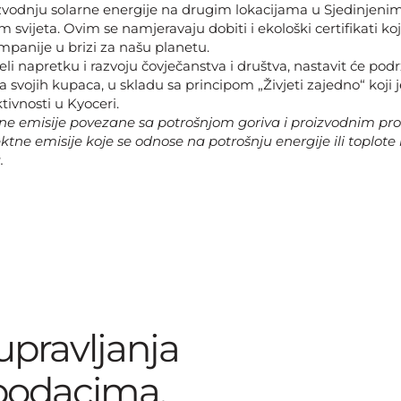
zvodnju solarne energije na drugim lokacijama u Sjedinjen
 svijeta. Ovim se namjeravaju dobiti i ekološki certifikati ko
panije u brizi za našu planetu.
eli napretku i razvoju čovječanstva i društva, nastavit će podr
a svojih kupaca, u skladu sa principom „Živjeti zajedno“ koji j
tivnosti u Kyoceri.
ktne emisije povezane sa potrošnjom goriva i proizvodnim pr
ektne emisije koje se odnose na potrošnju energije ili toplote
.
 upravljanja
podacima.