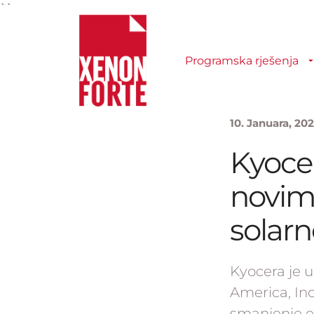
``
Programska rješenja
10. Januara, 20
Kyocer
novim
solarn
Kyocera je 
America, Inc
smanjenje em