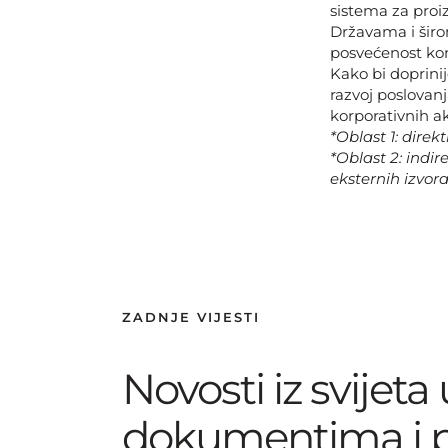
sistema za proi
Državama i širom
posvećenost kom
Kako bi doprinij
razvoj poslovanj
korporativnih ak
*Oblast 1: dire
*Oblast 2: indir
eksternih izvora
ZADNJE VIJESTI
Novosti iz svijeta
dokumentima i 