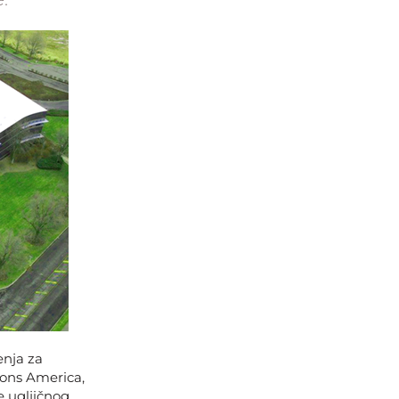
enja za
ons America,
e ugljičnog