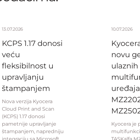
13.07.2026
10.07.2026
KCPS 1.17 donosi
Kyocera
veću
novu ge
fleksibilnost u
ulaznih
upravljanju
multifu
štampanjem
uređaja
MZ2202 
Nova verzija Kyocera
Cloud Print and Scan
MZ250
(KCPS) 1.17 donosi
pametnije upravljanje
Kyocera je 
štampanjem, napredniju
multifunkc
integraciju sa Microsoft
TASKalfa MZ