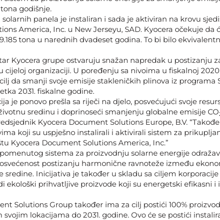
‎ ‎
 tona godišnje.
olarnih panela je instaliran i sada je aktiviran na krovu sjed
ons America, Inc. u New Jerseyu, SAD. Kyocera očekuje da ć
9.185 tona u narednih dvadeset godina. To bi bilo ekvivalent
r Kyocera grupe ostvaruju snažan napredak u postizanju za
u cijeloj organizaciji. U poređenju sa nivoima u fiskalnoj 2020.
ilj da smanji svoje emisije stakleničkih plinova iz programa S
etka 2031. fiskalne godine.
ja je ponovo prešla sa riječi na djelo, posvećujući svoje resu
 životnu sredinu i doprinoseći smanjenju globalne emisije CO
edsjednik Kyocera Document Solutions Europe, B.V. “Takođe
ma koji su uspješno instalirali i aktivirali sistem za prikuplja
ištu Kyocera Document Solutions America, Inc.”
e pomenutog sistema za proizvodnju solarne energije odraža
osvećenost postizanju harmonične ravnoteže između ekonom
 sredine. Inicijativa je također u skladu sa ciljem korporaci
di ekološki prihvatljive proizvode koji su energetski efikasni 
t Solutions Group također ima za cilj postići 100% proizvod
m svojim lokacijama do 2031. godine. Ovo će se postići instal