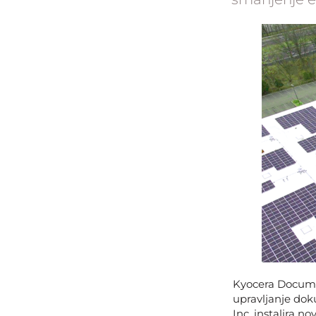
Kyocera Documen
upravljanje do
Inc. instalira n