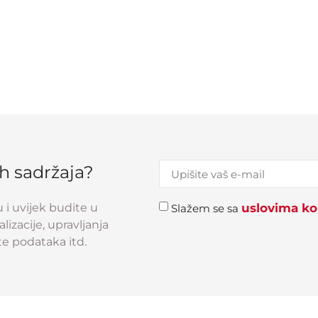
ih sadržaja?
u i uvijek budite u
uslovima kor
Slažem se sa
izacije, upravljanja
e podataka itd.