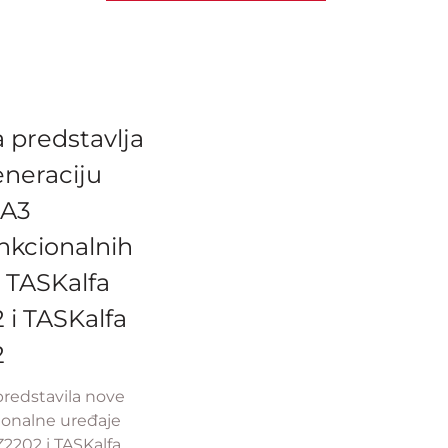
 predstavlja
neraciju
 A3
nkcionalnih
 TASKalfa
i TASKalfa
2
predstavila nove
ionalne uređaje
2202 i TASKalfa