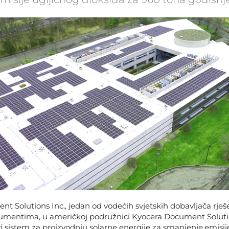
t Solutions Inc., jedan od vodećih svjetskih dobavljača rješ
kumentima, u američkoj podružnici Kyocera Document Soluti
ovi sistem za proizvodnju solarne energije za smanjenje‎
emisij