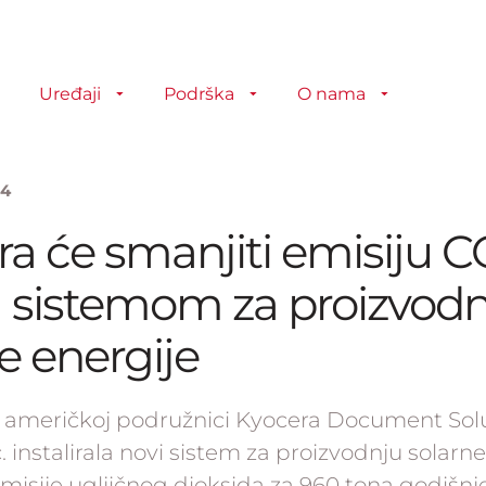
Uređaji
Podrška
O nama
24
a će smanjiti emisiju 
 sistemom za proizvodn
e energije
u američkoj podružnici Kyocera Document Sol
. instalirala novi sistem za proizvodnju solarne
isije ugljičnog dioksida za 960 tona godišnje