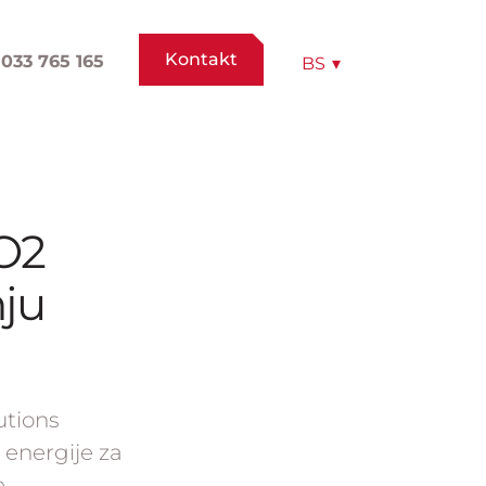
Kontakt
033 765 165
BS
▾
CO2
ju
utions
 energije za
.