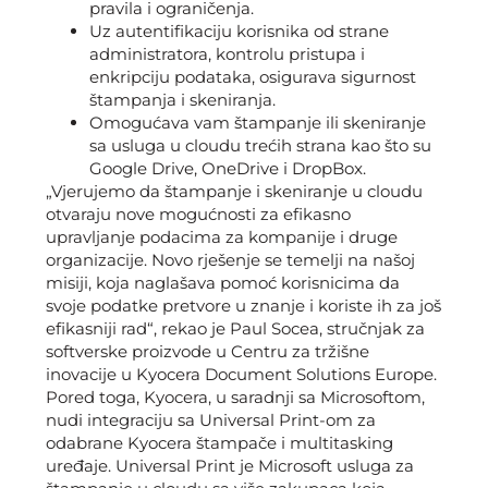
pravila i ograničenja.
Uz autentifikaciju korisnika od strane
administratora, kontrolu pristupa i
enkripciju podataka, osigurava sigurnost
štampanja i skeniranja.
Omogućava vam štampanje ili skeniranje
sa usluga u cloudu trećih strana kao što su
Google Drive, OneDrive i DropBox.
„Vjerujemo da štampanje i skeniranje u cloudu
otvaraju nove mogućnosti za efikasno
upravljanje podacima za kompanije i druge
organizacije. Novo rješenje se temelji na našoj
misiji, koja naglašava pomoć korisnicima da
svoje podatke pretvore u znanje i koriste ih za još
efikasniji rad“, rekao je Paul Socea, stručnjak za
softverske proizvode u Centru za tržišne
inovacije u Kyocera Document Solutions Europe.
Pored toga, Kyocera, u saradnji sa Microsoftom,
nudi integraciju sa Universal Print-om za
odabrane Kyocera štampače i multitasking
uređaje. Universal Print je Microsoft usluga za