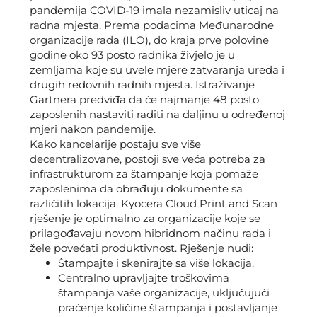
pandemija COVID-19 imala nezamisliv uticaj na
radna mjesta. Prema podacima Međunarodne
organizacije rada (ILO), do kraja prve polovine
godine oko 93 posto radnika živjelo je u
zemljama koje su uvele mjere zatvaranja ureda i
drugih redovnih radnih mjesta. Istraživanje
Gartnera predviđa da će najmanje 48 posto
zaposlenih nastaviti raditi na daljinu u određenoj
mjeri nakon pandemije.
Kako kancelarije postaju sve više
decentralizovane, postoji sve veća potreba za
infrastrukturom za štampanje koja pomaže
zaposlenima da obrađuju dokumente sa
različitih lokacija. Kyocera Cloud Print and Scan
rješenje je optimalno za organizacije koje se
prilagođavaju novom hibridnom načinu rada i
žele povećati produktivnost. Rješenje nudi:
Štampajte i skenirajte sa više lokacija.
Centralno upravljajte troškovima
štampanja vaše organizacije, uključujući
praćenje količine štampanja i postavljanje