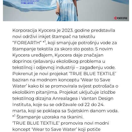
Korporacija Kyocera je 2023. godine predstavila
novi održivi inkjet štampač na tekstilu
1
“FOREARTH” *
, koji smanjuje potrošnju vode za
štampanje tekstila za skoro sto posto. S novim
Kyocera uređajem, Kyocera daje značajan
doprinos rješavanju ekološkog problema u
tekstilnoj i odjevnoj industriji – zagađenju vode.
Pokrenut je novi projekat ‘TRUE BLUE TEXTILE’
baziran na modnom konceptu ‘Wear to Save
Water’ kako bi se promovirala svijest potrošača o
ekološkim pitanjima. Projekat uključuje izložbe
tekstilnog dizajna Anrealagea i Vantan Design
Instituta, koje su se održavale od 22 do 24.
marta, koji se poklapa sa Svjetskim danom voda.
1
*
Štampanje uzoraka na tkanini.
‘TRUE BLUE TEXTILE’ promovira novi modni
koncept ‘Wear to Save Water’ koji potiče