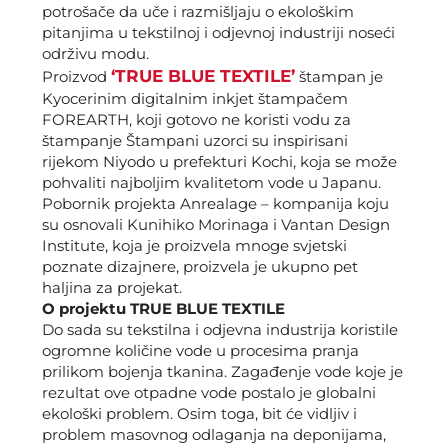
potrošače da uče i razmišljaju o ekološkim
pitanjima u tekstilnoj i odjevnoj industriji noseći
održivu modu.
‘TRUE BLUE TEXTILE’
Proizvod
štampan je
Kyocerinim digitalnim inkjet štampačem
FOREARTH, koji gotovo ne koristi vodu za
štampanje Štampani uzorci su inspirisani
rijekom Niyodo u prefekturi Kochi, koja se može
pohvaliti najboljim kvalitetom vode u Japanu.
Pobornik projekta Anrealage – kompanija koju
su osnovali Kunihiko Morinaga i Vantan Design
Institute, koja je proizvela mnoge svjetski
poznate dizajnere, proizvela je ukupno pet
haljina za projekat.
O projektu TRUE BLUE TEXTILE
Do sada su tekstilna i odjevna industrija koristile
ogromne količine vode u procesima pranja
prilikom bojenja tkanina. Zagađenje vode koje je
rezultat ove otpadne vode postalo je globalni
ekološki problem. Osim toga, bit će vidljiv i
problem masovnog odlaganja na deponijama,