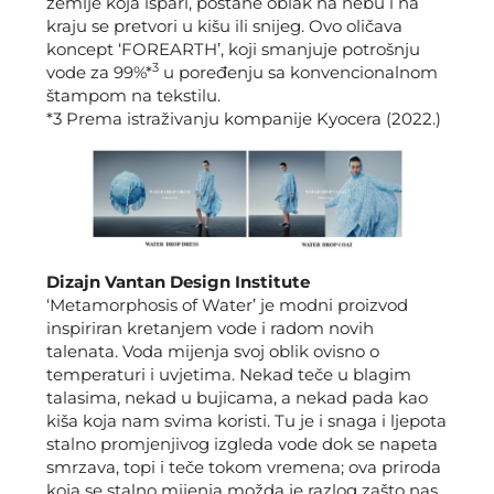
zemlje koja ispari, postane oblak na nebu i na
kraju se pretvori u kišu ili snijeg. Ovo oličava
koncept ‘FOREARTH’, koji smanjuje potrošnju
3
vode za 99%*
u poređenju sa konvencionalnom
štampom na tekstilu.
*3 Prema istraživanju kompanije Kyocera (2022.)
Dizajn Vantan Design Institute
‘Metamorphosis of Water’ je modni proizvod
inspiriran kretanjem vode i radom novih
talenata. Voda mijenja svoj oblik ovisno o
temperaturi i uvjetima. Nekad teče u blagim
talasima, nekad u bujicama, a nekad pada kao
kiša koja nam svima koristi. Tu je i snaga i ljepota
stalno promjenjivog izgleda vode dok se napeta
smrzava, topi i teče tokom vremena; ova priroda
koja se stalno mijenja možda je razlog zašto nas