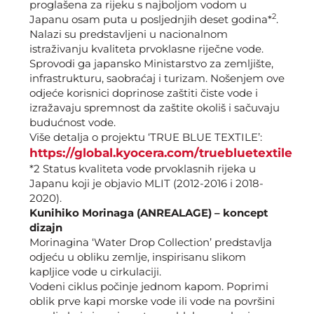
proglašena za rijeku s najboljom vodom u
2
Japanu osam puta u posljednjih deset godina*
.
Nalazi su predstavljeni u nacionalnom
istraživanju kvaliteta prvoklasne riječne vode.
Sprovodi ga japansko Ministarstvo za zemljište,
infrastrukturu, saobraćaj i turizam. Nošenjem ove
odjeće korisnici doprinose zaštiti čiste vode i
izražavaju spremnost da zaštite okoliš i sačuvaju
budućnost vode.
Više detalja o projektu ‘TRUE BLUE TEXTILE’:
https://global.kyocera.com/truebluetextile
*2 Status kvaliteta vode prvoklasnih rijeka u
Japanu koji je objavio MLIT (2012-2016 i 2018-
2020).
Kunihiko Morinaga (ANREALAGE) – koncept
dizajn
Morinagina ‘Water Drop Collection’ predstavlja
odjeću u obliku zemlje, inspirisanu slikom
kapljice vode u cirkulaciji.
Vodeni ciklus počinje jednom kapom. Poprimi
oblik prve kapi morske vode ili vode na površini