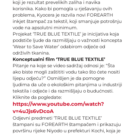
koji je rezultat prevelikih zaliha i navika
korisnika. Kako bi pomogla u rješavanju ovih
problema, Kyocera je razvila novi FOREARTH
inkjet štampač za tekstil, koji smanjuje potrošnju
vode na apsolutni minimum.
Projekat ‘TRUE BLUE TEXTILE’ je inicijativa koja
podstiče ljude da razmišljaju o važnosti koncepta
‘Wear to Save Water’ odabirom odjeće od
održivih tkanina.
Konceptualni film ‘TRUE BLUE TEXTILE’
Pitanje na koje se video sadržaj odnosi je: “Šta
ako biste mogli zaštititi vodu tako što ćete nositi
lijepu odjeću?” Osmišljen je da pomogne
ljudima da uče o ekološkim pitanjima u industriji
tekstila i odjeće i da razmišljaju o budućnosti.
Kliknite da pogledate:
https://www.youtube.com/watch?
v=4uJjs6vDcoA
Odjevni predmeti ‘TRUE BLUE TEXTILE’
štampani su FOREARTH štampačem i prikazuju
površinu rijeke Niyodo u prefekturi Kochi, koja je