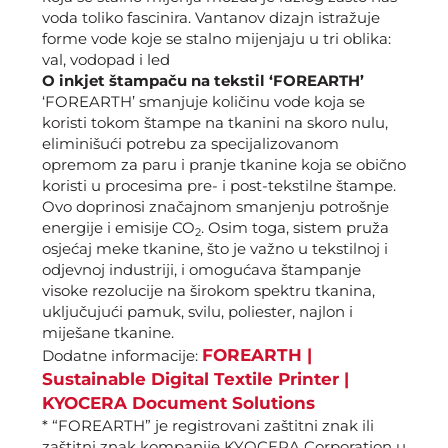
voda toliko fascinira. Vantanov dizajn istražuje
forme vode koje se stalno mijenjaju u tri oblika:
val, vodopad i led
O inkjet štampaču na tekstil ‘FOREARTH’
‘FOREARTH’ smanjuje količinu vode koja se
koristi tokom štampe na tkanini na skoro nulu,
eliminišući potrebu za specijalizovanom
opremom za paru i pranje tkanine koja se obično
koristi u procesima pre- i post-tekstilne štampe.
Ovo doprinosi značajnom smanjenju potrošnje
energije i emisije CO
. Osim toga, sistem pruža
2
osjećaj meke tkanine, što je važno u tekstilnoj i
odjevnoj industriji, i omogućava štampanje
visoke rezolucije na širokom spektru tkanina,
uključujući pamuk, svilu, poliester, najlon i
miješane tkanine.
FOREARTH |
Dodatne informacije:
Sustainable Digital Textile Printer |
KYOCERA Document Solutions
* “FOREARTH” je registrovani zaštitni znak ili
zaštitni znak kompanije KYOCERA Corporation u