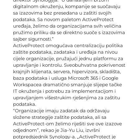
digitalnom okruženju, kompanije se suočavaju
sa izazovima bez presedana u zaštiti svojih
podataka. Sa novom paletom ActiveProtect
uređaja, želimo da organizacijama svih veličina
pružimo priliku da se direktno suoče s izazovima
sajber sigurnosti.”
ActiveProtect omogućava centralizaciju politika
zaštite podataka, zadataka i uređaja na nivou
cijele organizacije, pružajući jednu platformu za
upravljanje i kontrolu. Sveobuhvatna pokrivenost
krajnjih klijenata, servera, hipervizora, skladišta,
baza podataka i usluga Microsoft 365 i Google
Workspacea dramatično smanjuje slijepe tačke
IT okruženja i potrebu za implementacijom i
upravljanjem višestrukim rješenjima za zaštitu
podataka.
“Organizacije imaju zadatak da održavaju
složene strategije zaštite podataka, ali sa
ActiveProtect-om želimo riješiti sve ove izazove
odjednom”, rekao je Jia-Yu Liu, izvršni
potpredsjednik Synology-a. „ActiveProtect je