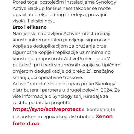
Pored toga, postojećim instalacijama Synology
Active Backup for Business također se može
upravljati preko jednog interfejsa, pružajući
visoku fleksibilnost.
Brzo i efikasno
Namjenski napravljeni ActiveProtect uređaji
koriste inkrementalno pravljenje sigurnosne
kopija sa deduplikacijom za pružanje brze
sigurnosne kopije i replikacije uz minimalno
korištenje propusnosti. ActiveProtect je do 7
puta brži pri izradi sigurnosnih kopija sa tipičnim
omjerom deduplikacije od preko 2:1, značajno
smanjujući operativne troškove.
ActiveProtect će biti dostupan preko Synology
distributera i partnera u drugoj polovini 2024. Za
više informacija o Synology seriji uređaja za
zaštitu podataka posjetite
https://sy.to/activeprotect
ili kontaktirajte
Xenon
bosanskohercegovačkog distributera
forte d.o.o
.