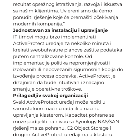
rezultat opsežnog istraživanja, razvoja i iskustva
sa našim klijentima. Uvjereni smo da ćemo
ponuditi rješenje koje će premašiti očekivanja
modernih kompanija.”
Jednostavan za instalaciju i upravljanje
IT timovi mogu brzo implementirati
ActiveProtect uređaje za nekoliko minuta i
kreirati sveobuhvatne planove zaštite podataka
putem centralizovane konzole. Od
implementacije politika nepromjenjivosti i
izolovanih ili nepovezanih sigurnosnih kopija do
izvođenja procesa oporavka, ActiveProtect je
dizajniran da bude intuitivan i značajno
smanjuje operativne troškove.
Prilagodljiv svakoj organizaciji
Svaki ActiveProtect uređaj može raditi u
samostalnom načinu rada ili u načinu
upravljanja klasterom. Kapacitet pohrane se
može podijeliti na nivou sa Synology NAS/SAN
rješenjima za pohranu, C2 Object Storage i
drugim ActiveProtect uređajima u klasteru.