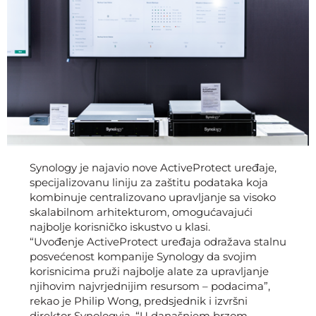
Synology je najavio nove ActiveProtect uređaje,
specijalizovanu liniju za zaštitu podataka koja
kombinuje centralizovano upravljanje sa visoko
skalabilnom arhitekturom, omogućavajući
najbolje korisničko iskustvo u klasi.
“Uvođenje ActiveProtect uređaja odražava stalnu
posvećenost kompanije Synology da svojim
korisnicima pruži najbolje alate za upravljanje
njihovim najvrjednijim resursom – podacima”,
rekao je Philip Wong, predsjednik i izvršni
direktor Synologyja. “U današnjem brzom