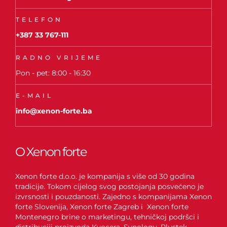
TELEFON
+387 33 767-111
RADNO VRIJEME
Pon - pet: 8:00 - 16:30
E-MAIL
info@xenon-forte.ba
O Xenon forte
Xenon forte d.o.o. je kompanija s više od 30 godina
tradicije. Tokom cijelog svog postojanja posvećeno je
izvrsnosti i pouzdanosti. Zajedno s kompanijama Xenon
forte Slovenija, Xenon forte Zagreb i Xenon forte
Montenegro brine o marketingu, tehničkoj podršci i
distribuciji proizvoda Kyocera, Synology, Plustek,