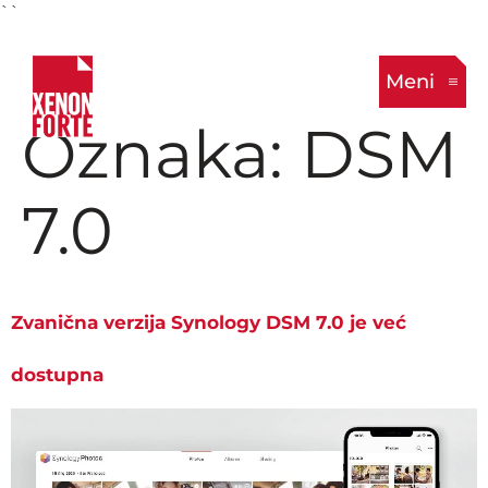
``
Meni
Oznaka:
DSM
7.0
Zvanična verzija Synology DSM 7.0 je već
dostupna