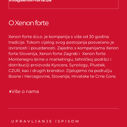
info@xenon-forte.ba
O Xenon forte
Xenon forte d.o.o. je kompanija s više od 30 godina
tradicije. Tokom cijelog svog postojanja posvećeno je
izvrsnosti i pouzdanosti. Zajedno s kompanijama Xenon
forte Slovenija, Xenon forte Zagreb i Xenon forte
Montenegro brine o marketingu, tehničkoj podršci i
distribuciji proizvoda Kyocera, Synology, Plustek,
CZUR, kao i drugih brendovi. Djelujemo na području
Bosne i Hercegovine, Slovenije, Hrvatske te Crne Gore.
Više o nama
UPRAVLJANJE ISPISOM