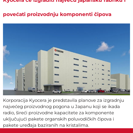
Kyocera će izgraditi najveću japansku fabriku i
povećati proizvodnju komponenti čipova
Korporacija Kyocera je predstavila planove za izgradnju
najvećeg proizvodnog pogona u Japanu koji se ikada
radio, šireći proizvodne kapacitete za komponente
uključujući pakete organskih poluvodičkih čipova i
pakete uređaja baziranih na kristalima.