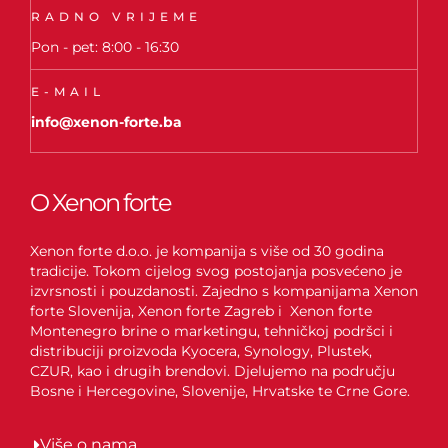
RADNO VRIJEME
Pon - pet: 8:00 - 16:30
E-MAIL
info@xenon-forte.ba
O Xenon forte
Xenon forte d.o.o. je kompanija s više od 30 godina
tradicije. Tokom cijelog svog postojanja posvećeno je
izvrsnosti i pouzdanosti. Zajedno s kompanijama Xenon
forte Slovenija, Xenon forte Zagreb i Xenon forte
Montenegro brine o marketingu, tehničkoj podršci i
distribuciji proizvoda Kyocera, Synology, Plustek,
CZUR, kao i drugih brendovi. Djelujemo na području
Bosne i Hercegovine, Slovenije, Hrvatske te Crne Gore.
Više o nama